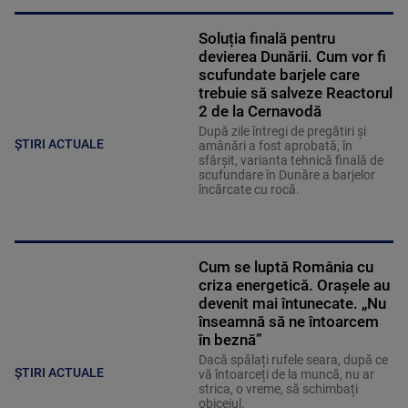
Soluția finală pentru
devierea Dunării. Cum vor fi
scufundate barjele care
trebuie să salveze Reactorul
2 de la Cernavodă
După zile întregi de pregătiri și
ȘTIRI ACTUALE
amânări a fost aprobată, în
sfârșit, varianta tehnică finală de
scufundare în Dunăre a barjelor
încărcate cu rocă.
Cum se luptă România cu
criza energetică. Orașele au
devenit mai întunecate. „Nu
înseamnă să ne întoarcem
în beznă”
Dacă spălați rufele seara, după ce
ȘTIRI ACTUALE
vă întoarceți de la muncă, nu ar
strica, o vreme, să schimbați
obiceiul.