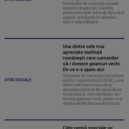
beneficiilor de asistenţă socială
aferente drepturilor cuvenite
pentru luna iulie, întrucât data de 8
august, prevăzută în calendar,
este zi nelucrătoare.
Una dintre cele mai
apreciate instituții
românești cere oamenilor
să-i doneze geamuri vechi.
De ce s-a ajuns aici
Stațiunea de Cercetare-Dezvoltare
STIRI SOCIALE
pentru Legumicultură (SCDL), una
dintre cele mai cunoscute și
apreciate instituții din agricultura
românească, cere oamenilor să-i
doneze geamuri vechi, pentru a-și
repara serele distruse de furtuni.
Câte pensii speciale se