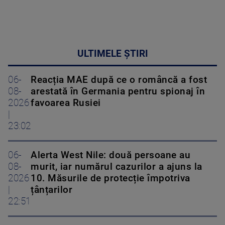
ULTIMELE ȘTIRI
06-
Reacția MAE după ce o româncă a fost
08-
arestată în Germania pentru spionaj în
2026
favoarea Rusiei
|
23:02
06-
Alerta West Nile: două persoane au
08-
murit, iar numărul cazurilor a ajuns la
2026
10. Măsurile de protecție împotriva
|
țânțarilor
22:51