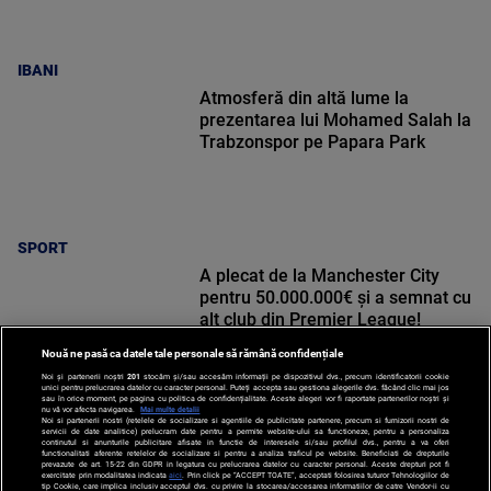
IBANI
Atmosferă din altă lume la
prezentarea lui Mohamed Salah la
Trabzonspor pe Papara Park
SPORT
A plecat de la Manchester City
pentru 50.000.000€ și a semnat cu
alt club din Premier League!
Nouă ne pasă ca datele tale personale să rămână confidențiale
Noi și partenerii noștri
201
stocăm și/sau accesăm informații pe dispozitivul dvs., precum identificatorii cookie
unici pentru prelucrarea datelor cu caracter personal. Puteți accepta sau gestiona alegerile dvs. făcând clic mai jos
sau în orice moment, pe pagina cu politica de confidențialitate. Aceste alegeri vor fi raportate partenerilor noștri și
nu vă vor afecta navigarea.
Mai multe detalii
Noi si partenerii nostri (retelele de socializare si agentiile de publicitate partenere, precum si furnizorii nostri de
SPORT
servicii de date analitice) prelucram date pentru a permite website-ului sa functioneze, pentru a personaliza
continutul si anunturile publicitare afisate in functie de interesele si/sau profilul dvs., pentru a va oferi
functionalitati aferente retelelor de socializare si pentru a analiza traficul pe website. Beneficiati de drepturile
prevazute de art. 15-22 din GDPR in legatura cu prelucrarea datelor cu caracter personal. Aceste drepturi pot fi
exercitate prin modalitatea indicata
aici
. Prin click pe “ACCEPT TOATE”, acceptati folosirea tuturor Tehnologiilor de
tip Cookie, care implica inclusiv acceptul dvs. cu privire la stocarea/accesarea informatiilor de catre Vendor-ii cu