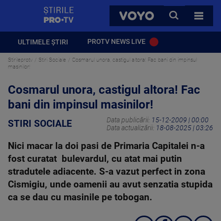
StirilePROTV
CAUTA
VOYO
TOATE 
PROTV NEWS LIVE
ULTIMELE ȘTIRI
Stirileprotv
Stiri Sociale
Cosmarul unora, castigul altora! Fac bani din impinsul
masinilor!
Cosmarul unora, castigul altora! Fac
bani din impinsul masinilor!
Data publicării:
15-12-2009 | 00:00
STIRI SOCIALE
Data actualizării:
18-08-2025 | 03:26
Nici macar la doi pasi de Primaria Capitalei n-a
fost curatat bulevardul, cu atat mai putin
stradutele adiacente. S-a vazut perfect in zona
Cismigiu, unde oamenii au avut senzatia stupida
ca se dau cu masinile pe tobogan.