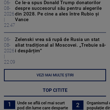
06-
Ce le-a spus Donald Trump donatorilor
08-
despre succesorul său pentru alegerile
2026
din 2028. Pe cine a ales între Rubio și
|
Vance
22:47
06-
Zelenski vrea să rupă de Rusia un stat
08-
aliat tradițional al Moscovei. „Trebuie să-
2026
i despărțim”
|
22:09
VEZI MAI MULTE ȘTIRI
TOP CITITE
Unde se află cel mai scurt
Organismul 
1
2
pod din lume care desparte
populație di