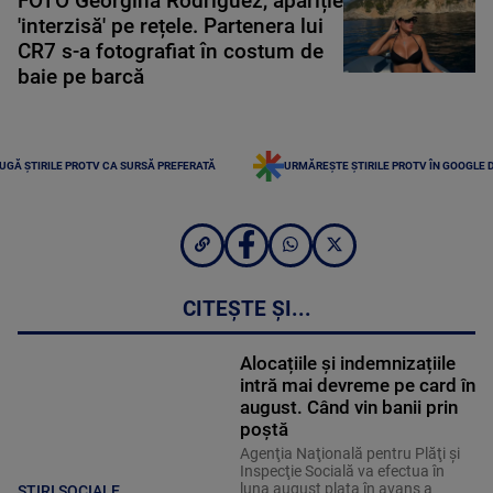
FOTO Georgina Rodriguez, apariție
'interzisă' pe rețele. Partenera lui
CR7 s-a fotografiat în costum de
baie pe barcă
UGĂ ȘTIRILE PROTV CA SURSĂ PREFERATĂ
URMĂREȘTE ȘTIRILE PROTV ÎN GOOGLE 
CITEȘTE ȘI...
Alocațiile și indemnizațiile
intră mai devreme pe card în
august. Când vin banii prin
poștă
Agenţia Naţională pentru Plăţi şi
Inspecţie Socială va efectua în
luna august plata în avans a
STIRI SOCIALE