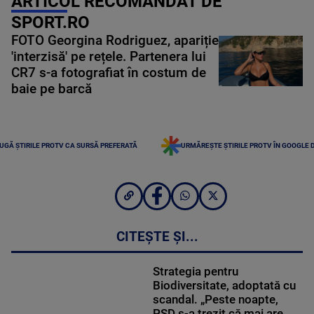
ARTICOL RECOMANDAT DE
SPORT.RO
FOTO Georgina Rodriguez, apariție
'interzisă' pe rețele. Partenera lui
CR7 s-a fotografiat în costum de
baie pe barcă
UGĂ ȘTIRILE PROTV CA SURSĂ PREFERATĂ
URMĂREȘTE ȘTIRILE PROTV ÎN GOOGLE 
CITEȘTE ȘI...
Strategia pentru
Biodiversitate, adoptată cu
scandal. „Peste noapte,
PSD s-a trezit că mai are