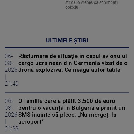
strica, o vreme, să schimbați
obiceiul.
ULTIMELE ȘTIRI
06-
Răsturnare de situație în cazul avionului
08-
cargo ucrainean din Germania vizat de o
2026
dronă explozivă. Ce neagă autoritățile
|
21:40
06-
O familie care a plătit 3.500 de euro
08-
pentru o vacanță în Bulgaria a primit un
2026
SMS înainte să plece: „Nu mergeți la
|
aeroport”
21:33