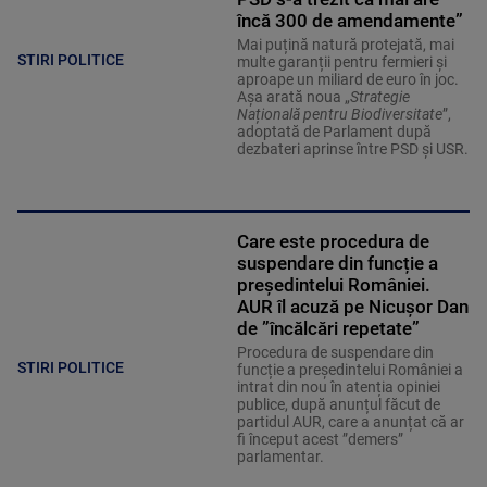
încă 300 de amendamente”
Mai puțină natură protejată, mai
STIRI POLITICE
multe garanții pentru fermieri și
aproape un miliard de euro în joc.
Așa arată noua „
Strategie
Națională pentru Biodiversitate
”,
adoptată de Parlament după
dezbateri aprinse între PSD și USR.
Care este procedura de
suspendare din funcție a
președintelui României.
AUR îl acuză pe Nicușor Dan
de ”încălcări repetate”
Procedura de suspendare din
STIRI POLITICE
funcție a președintelui României a
intrat din nou în atenția opiniei
publice, după anunțul făcut de
partidul AUR, care a anunțat că ar
fi început acest ”demers”
parlamentar.