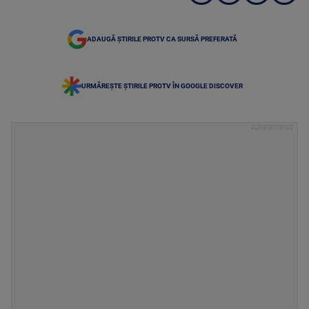
ADAUGĂ ȘTIRILE PROTV CA SURSĂ PREFERATĂ
URMĂREȘTE ȘTIRILE PROTV ÎN GOOGLE DISCOVER