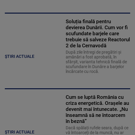
Soluția finală pentru
devierea Dunării. Cum vor fi
scufundate barjele care
trebuie să salveze Reactorul
2 de la Cernavodă
După zile întregi de pregătiri și
ȘTIRI ACTUALE
amânări a fost aprobată, în
sfârșit, varianta tehnică finală de
scufundare în Dunăre a barjelor
încărcate cu rocă.
Cum se luptă România cu
criza energetică. Orașele au
devenit mai întunecate. „Nu
înseamnă să ne întoarcem
în beznă”
Dacă spălați rufele seara, după ce
ȘTIRI ACTUALE
vă întoarceți de la muncă, nu ar