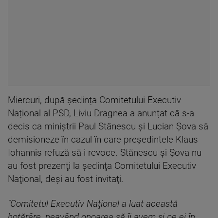
Miercuri, după ședința Comitetului Executiv
Național al PSD, Liviu Dragnea a anunțat că s-a
decis ca miniştrii Paul Stănescu şi Lucian Şova să
demisioneze în cazul în care preşedintele Klaus
Iohannis refuză să-i revoce. Stănescu şi Şova nu
au fost prezenţi la şedinţa Comitetului Executiv
Naţional, deşi au fost invitaţi.
"Comitetul Executiv Naţional a luat această
hotărâre, neavând onoarea să îi avem şi pe ei în