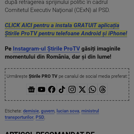
după retragerea sprijinului politic în cadrul
Comitetul Executiv Naţional (CExN) al PSD.
CLICK AICI pentru a instala GRATUIT aplicația
Știrile ProTV pentru telefoane Android și iPhone!
Pe
Instagram-ul Știrile ProTV
găsiți imaginile
momentului din România, dar și din lume!
Urmărește
Știrile PRO TV
pe canalul de social media preferat:
Etichete:
demisie
,
guvern
,
lucian sova
,
ministrul
transporturilor
,
PSD
,