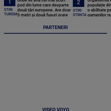
Unde se află cel mai scurt
Organismul 
1
2
pod din lume care desparte
populație di
STIRI
două țări europene. Are doar
o abilitate p
STIRI
TURISM
3 metri și două fusuri orare
oamenilor nu
STIINTA
PARTENERI
VIDEO VOYO