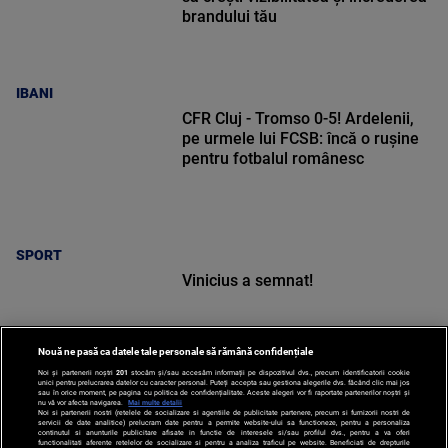
brandului tău
IBANI
CFR Cluj - Tromso 0-5! Ardelenii,
pe urmele lui FCSB: încă o rușine
pentru fotbalul românesc
SPORT
Vinicius a semnat!
Nouă ne pasă ca datele tale personale să rămână confidențiale
Noi și partenerii noștri
201
stocăm și/sau accesăm informații pe dispozitivul dvs., precum identificatorii cookie
unici pentru prelucrarea datelor cu caracter personal. Puteți accepta sau gestiona alegerile dvs. făcând clic mai jos
sau în orice moment, pe pagina cu politica de confidențialitate. Aceste alegeri vor fi raportate partenerilor noștri și
nu vă vor afecta navigarea.
Mai multe detalii
Noi si partenerii nostri (retelele de socializare si agentiile de publicitate partenere, precum si furnizorii nostri de
SPORT
servicii de date analitice) prelucram date pentru a permite website-ului sa functioneze, pentru a personaliza
continutul si anunturile publicitare afisate in functie de interesele si/sau profilul dvs., pentru a va oferi
functionalitati aferente retelelor de socializare si pentru a analiza traficul pe website. Beneficiati de drepturile