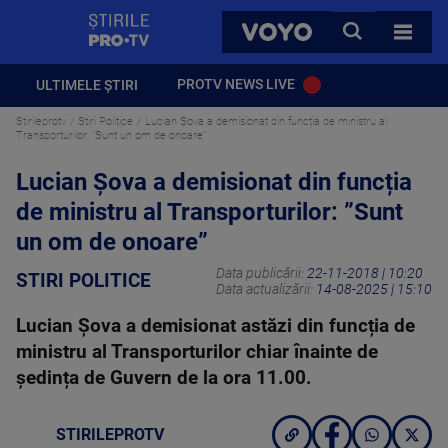
StirilePROTV
CAUTA
VOYO
TOATE 
PROTV NEWS LIVE
ULTIMELE ȘTIRI
Stirileprotv
Stiri Politice
Lucian Șova a demisionat din funcția de ministru al
Transporturilor: ”Sunt un om de onoare”
Lucian Șova a demisionat din funcția
de ministru al Transporturilor: ”Sunt
un om de onoare”
Data publicării:
22-11-2018 | 10:20
STIRI POLITICE
Data actualizării:
14-08-2025 | 15:10
Lucian Șova a demisionat astăzi din funcția de
ministru al Transporturilor chiar înainte de
ședința de Guvern de la ora 11.00.
STIRILEPROTV