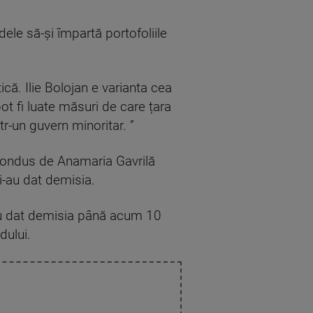
dele să-și împartă portofoliile
ică. Ilie Bolojan e varianta cea
t fi luate măsuri de care țara
r-un guvern minoritar. ”
 condus de Anamaria Gavrilă
i-au dat demisia.
i-au dat demisia până acum 10
dului.