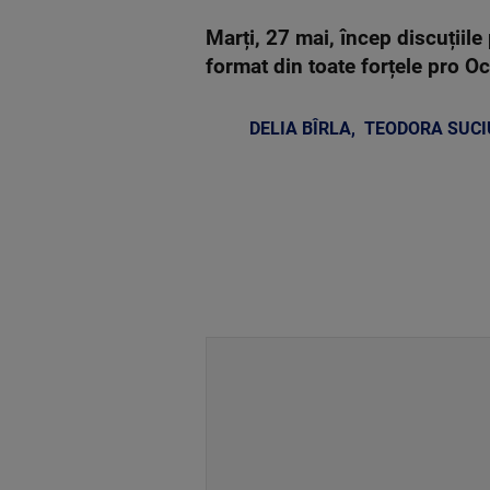
Marți, 27 mai, încep discuțiil
format din toate forțele pro O
DELIA BÎRLA
,
TEODORA SUCI