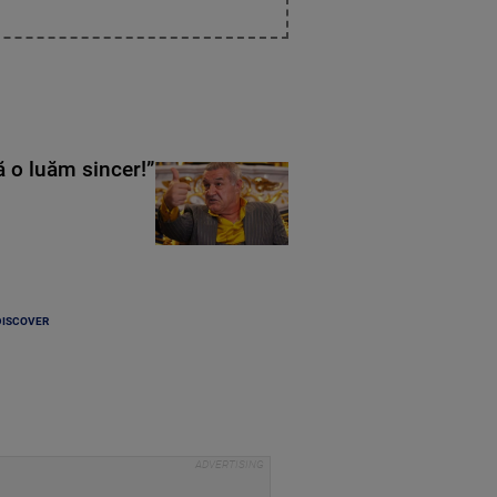
ă o luăm sincer!”
DISCOVER