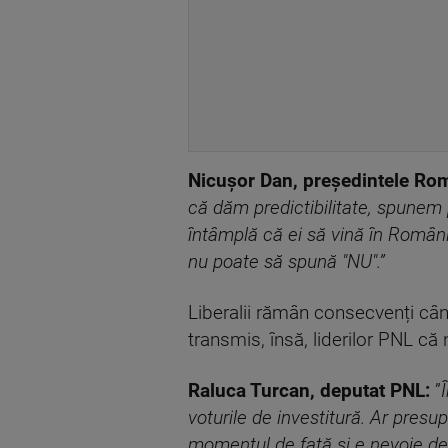
Nicușor Dan, președintele Rom
că dăm predictibilitate, spunem p
întâmplă că ei să vină în România
nu poate să spună "NU".”
Liberalii rămân consecvenți când
transmis, însă, liderilor PNL c
Raluca Turcan, deputat PNL:
”
voturile de investitură. Ar presu
momentul de față și e nevoie de ef