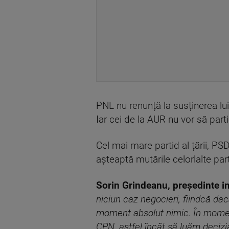
PNL nu renunță la susținerea lui
Iar cei de la AUR nu vor să parti
Cel mai mare partid al țării, PS
așteaptă mutările celorlalte par
Sorin Grindeanu, președinte i
niciun caz negocieri, fiindcă dac
moment absolut nimic. În moment
CPN, astfel încât să luăm decizi