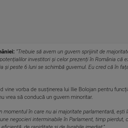
âniei:
”Trebuie să avem un guvern sprijinit de majorit
otențialilor investitori și celor prezenți în România că ex
 și peste 6 luni se schimbă guvernul. Eu cred că în fața 
 vine vorba de susținerea lui Ilie Bolojan pentru funcți
ă nu vrea să conducă un guvern minoritar.
În momentul în care nu ai majoritate parlamentară, ești l
pune negocieri interminabile în Parlament, timp pierdut, o
iciență, de rapiditate și de livrabile imediat.”