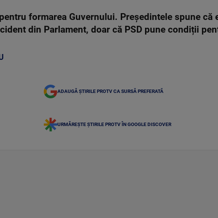
e pentru formarea Guvernului. Președintele spune că 
ccident din Parlament, doar că PSD pune condiții pentr
U
ADAUGĂ ȘTIRILE PROTV CA SURSĂ PREFERATĂ
URMĂREȘTE ȘTIRILE PROTV ÎN GOOGLE DISCOVER