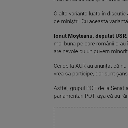
O altă variantă luată în discuți
de miniștri. Cu aceasta variant
Ionuț Moșteanu, deputat USR:
mai bună pe care românii o au î
are nevoie cu un guvern minorita
Cei de la AUR au anunțat că nu 
vrea să participe, dar sunt șans
Astfel, grupul POT de la Senat 
parlamentari POT, așa că au răma