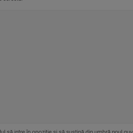
ul să intre în opoziție și să susțină din umbră noul guv