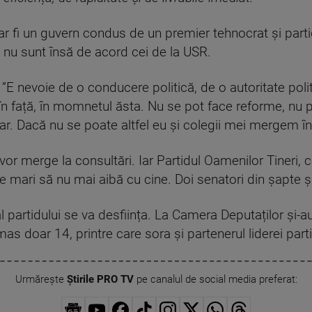
e ar fi un guvern condus de un premier tehnocrat și parti
ă nu sunt însă de acord cei de la USR.
”E nevoie de o conducere politică, de o autoritate polit
n față, în momnetul ăsta. Nu se pot face reforme, nu po
r. Dacă nu se poate altfel eu și colegii mei mergem înt
vor merge la consultări. Iar Partidul Oamenilor Tineri,
e mari să nu mai aibă cu cine. Doi senatori din șapte ș
al partidului se va desființa. La Camera Deputaților ș
s doar 14, printre care sora și partenerul liderei parti
Urmărește
Știrile PRO TV
pe canalul de social media preferat: