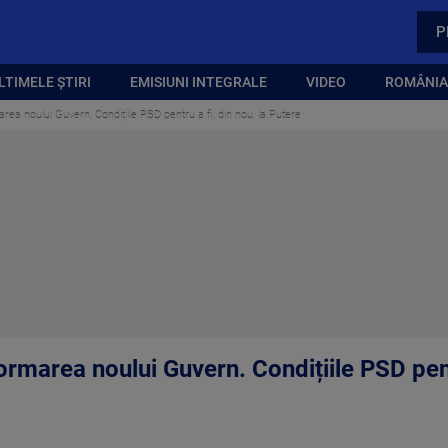
P
LTIMELE ȘTIRI
EMISIUNI INTEGRALE
VIDEO
ROMÂNIA,
area noului Guvern. Condițiile PSD pentru a fi, din nou, la Putere
ormarea noului Guvern. Condițiile PSD pentr