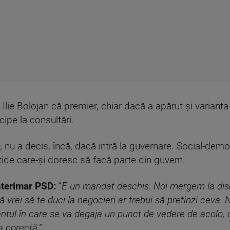
 Ilie Bolojan că premier, chiar dacă a apărut și variant
cipe la consultări.
D, nu a decis, încă, dacă intră la guvernare. Social-demo
tide care-și doresc să facă parte din guvern.
nterimar PSD:
”
E un mandat deschis. Noi mergem la discu
ă vrei să te duci la negocieri ar trebui să pretinzi ceva.
ul în care se va degaja un punct de vedere de acolo, o
a corectă.”