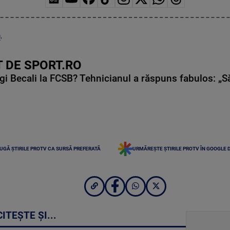
n
,
 DE SPORT.RO
gi Becali la FCSB? Tehnicianul a răspuns fabulos: „S
UGĂ ȘTIRILE PROTV CA SURSĂ PREFERATĂ
URMĂREȘTE ȘTIRILE PROTV ÎN GOOGLE 
CITEȘTE ȘI...