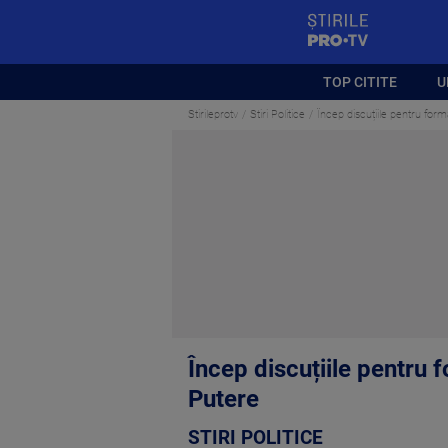
StirilePROTV
TOP CITITE
U
Stirileprotv
Stiri Politice
Încep discuțiile pentru form
Încep discuțiile pentru f
Putere
STIRI POLITICE