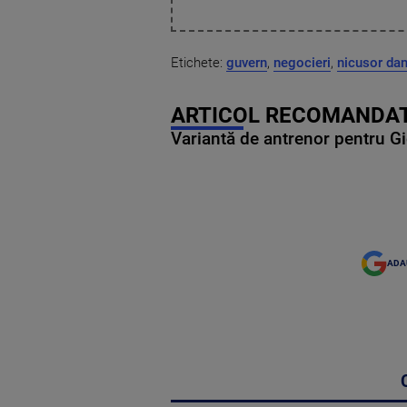
Etichete:
guvern
,
negocieri
,
nicusor da
ARTICOL RECOMANDAT
Variantă de antrenor pentru Gi
ADA