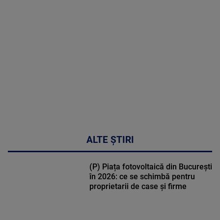
MAI
MULTE
DETALII
30:33
ALTE ȘTIRI
(P) Piața fotovoltaică din București
în 2026: ce se schimbă pentru
proprietarii de case și firme