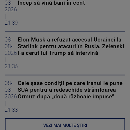
08-
Încep să vină bani în cont
2026
|
21:39
08-
Elon Musk a refuzat accesul Ucrainei la
08-
Starlink pentru atacuri în Rusia. Zelenski
2026
i-a cerut lui Trump să intervină
|
21:36
08-
Cele șase condiții pe care Iranul le pune
08-
SUA pentru a redeschide strâmtoarea
2026
Ormuz după „două războaie impuse”
|
21:33
VEZI MAI MULTE ȘTIRI