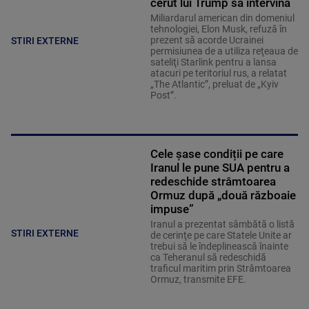
cerut lui Trump să intervină
Miliardarul american din domeniul
tehnologiei, Elon Musk, refuză în
prezent să acorde Ucrainei
STIRI EXTERNE
permisiunea de a utiliza reţeaua de
sateliţi Starlink pentru a lansa
atacuri pe teritoriul rus, a relatat
„The Atlantic”, preluat de „Kyiv
Post”.
Cele șase condiții pe care
Iranul le pune SUA pentru a
redeschide strâmtoarea
Ormuz după „două războaie
impuse”
Iranul a prezentat sâmbătă o listă
STIRI EXTERNE
de cerinţe pe care Statele Unite ar
trebui să le îndeplinească înainte
ca Teheranul să redeschidă
traficul maritim prin Strâmtoarea
Ormuz, transmite EFE.