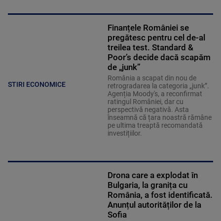
Finanțele României se
pregătesc pentru cel de-al
treilea test. Standard &
Poor’s decide dacă scapăm
de „junk”
România a scapat din nou de
STIRI ECONOMICE
retrogradarea la categoria „junk”.
Agenția Moody's, a reconfirmat
ratingul României, dar cu
perspectivă negativă. Asta
înseamnă că țara noastră rămâne
pe ultima treaptă recomandată
investițiilor.
Drona care a explodat în
Bulgaria, la granița cu
România, a fost identificată.
Anunțul autorităților de la
Sofia