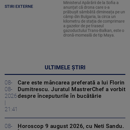
Ministerul Apărării de la Sofia a
STIRI EXTERNE
anunțat că drona care s-a
prăbușit sâmbătă dimineața pe un
câmp din Bulgaria, la circa un
kilometru de stația de comprimare
a gazelor de pe traseul
gazoductului Trans-Balkan, este o
dronă-momeală de tip Maya.
ULTIMELE ȘTIRI
08-
Care este mâncarea preferată a lui Florin
08-
Dumitrescu. Juratul MastrerChef a vorbit
2026
despre începuturile în bucătărie
|
21:41
08-
Horoscop 9 august 2026, cu Neti Sandu.