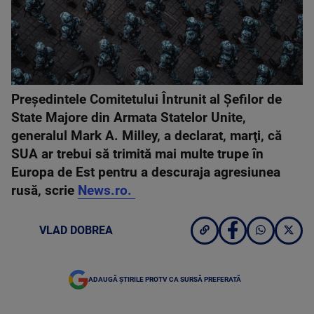
Preşedintele Comitetului Întrunit al Şefilor de
State Majore din Armata Statelor Unite,
generalul Mark A. Milley, a declarat, marţi, că
SUA ar trebui să trimită mai multe trupe în
Europa de Est pentru a descuraja agresiunea
rusă, scrie
News.ro.
VLAD DOBREA
ADAUGĂ ȘTIRILE PROTV CA SURSĂ PREFERATĂ