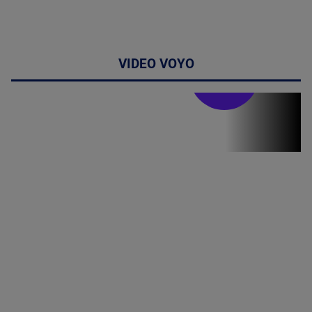
VIDEO VOYO
Stirile PRO TV
Stirile PRO
TV # 19.00 -
8 August
2026