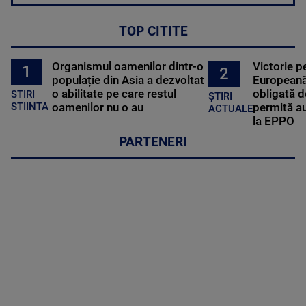
TOP CITITE
Organismul oamenilor dintr-o
Victorie p
1
2
populație din Asia a dezvoltat
Europeană
o abilitate pe care restul
obligată d
STIRI
ȘTIRI
oamenilor nu o au
permită au
STIINTA
ACTUALE
la EPPO
PARTENERI