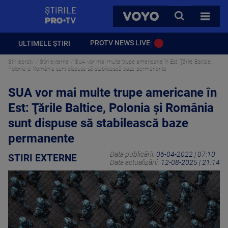
StirilePROTV
CAUTA
VOYO
TOATE 
PROTV NEWS LIVE
ULTIMELE ȘTIRI
Stirileprotv
Stiri externe
SUA vor mai multe trupe americane în Est: Ţările Baltice,
Polonia şi România sunt dispuse să stabilească baze permanente
SUA vor mai multe trupe americane în
Est: Ţările Baltice, Polonia şi România
sunt dispuse să stabilească baze
permanente
Data publicării:
06-04-2022 | 07:10
STIRI EXTERNE
Data actualizării:
12-08-2025 | 21:14