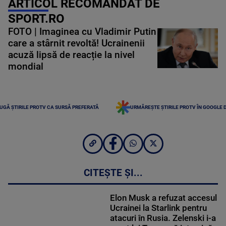
ARTICOL RECOMANDAT DE
SPORT.RO
FOTO | Imaginea cu Vladimir Putin
care a stârnit revoltă! Ucrainenii
acuză lipsă de reacție la nivel
mondial
UGĂ ȘTIRILE PROTV CA SURSĂ PREFERATĂ
URMĂREȘTE ȘTIRILE PROTV ÎN GOOGLE 
CITEȘTE ȘI...
Elon Musk a refuzat accesul
Ucrainei la Starlink pentru
atacuri în Rusia. Zelenski i-a