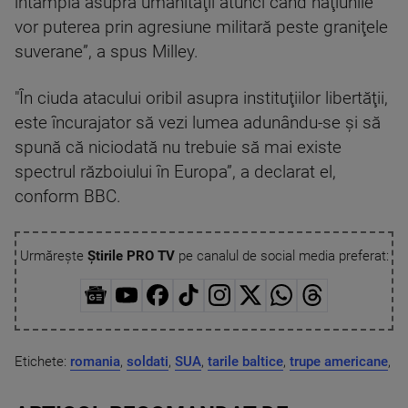
întâmplă asupra umanităţii atunci când naţiunile
vor puterea prin agresiune militară peste graniţele
suverane”, a spus Milley.
"În ciuda atacului oribil asupra instituţiilor libertăţii,
este încurajator să vezi lumea adunându-se şi să
spună că niciodată nu trebuie să mai existe
spectrul războiului în Europa”, a declarat el,
conform BBC.
Urmărește
Știrile PRO TV
pe canalul de social media preferat:
Etichete:
romania
,
soldati
,
SUA
,
tarile baltice
,
trupe americane
,