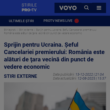
StirilePROTV
CAUTA
VOYO
TOATE 
PROTV NEWS LIVE
ULTIMELE ȘTIRI
Stirileprotv
Stiri externe
Sprijin pentru Ucraina. Şeful Cancelariei premierului:
România este alături de ţara vecină din punct de vedere economic
Sprijin pentru Ucraina. Şeful
Cancelariei premierului: România este
alături de ţara vecină din punct de
vedere economic
Data publicării:
13-12-2022 | 21:04
STIRI EXTERNE
Data actualizării:
12-08-2025 | 15:37