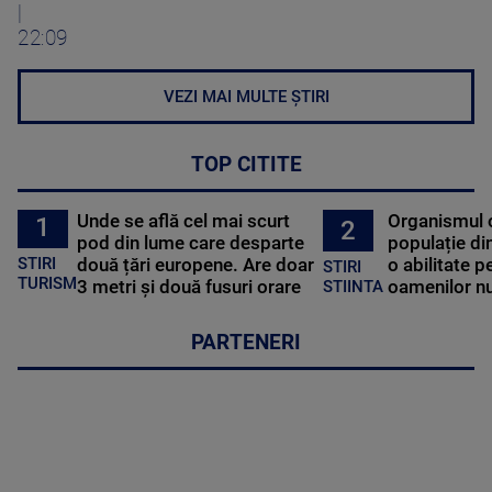
|
22:09
VEZI MAI MULTE ȘTIRI
TOP CITITE
Unde se află cel mai scurt
Organismul 
1
2
pod din lume care desparte
populație di
STIRI
două țări europene. Are doar
o abilitate p
STIRI
TURISM
3 metri și două fusuri orare
oamenilor nu
STIINTA
PARTENERI