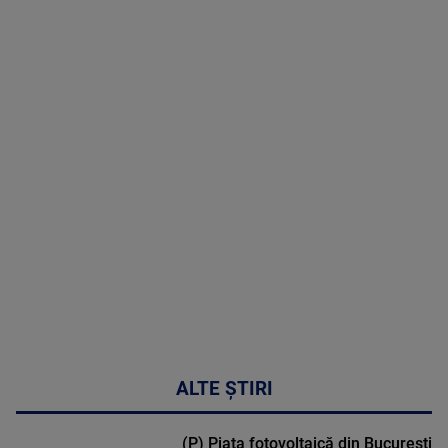
06 August
2026
MAI
MULTE
DETALII
47:43
ALTE ȘTIRI
(P) Piața fotovoltaică din București