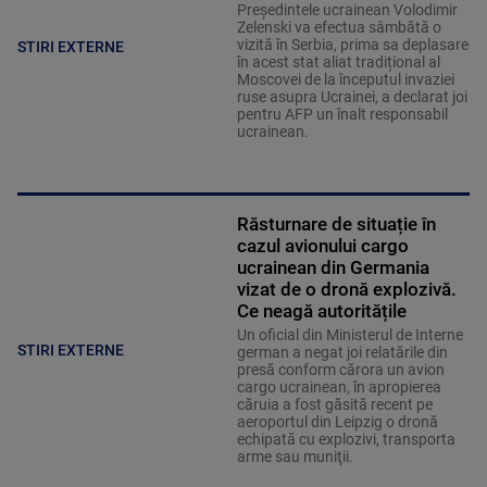
Președintele ucrainean Volodimir
Zelenski va efectua sâmbătă o
vizită în Serbia, prima sa deplasare
STIRI EXTERNE
în acest stat aliat tradițional al
Moscovei de la începutul invaziei
ruse asupra Ucrainei, a declarat joi
pentru AFP un înalt responsabil
ucrainean.
Răsturnare de situație în
cazul avionului cargo
ucrainean din Germania
vizat de o dronă explozivă.
Ce neagă autoritățile
Un oficial din Ministerul de Interne
STIRI EXTERNE
german a negat joi relatările din
presă conform cărora un avion
cargo ucrainean, în apropierea
căruia a fost găsită recent pe
aeroportul din Leipzig o dronă
echipată cu explozivi, transporta
arme sau muniţii.