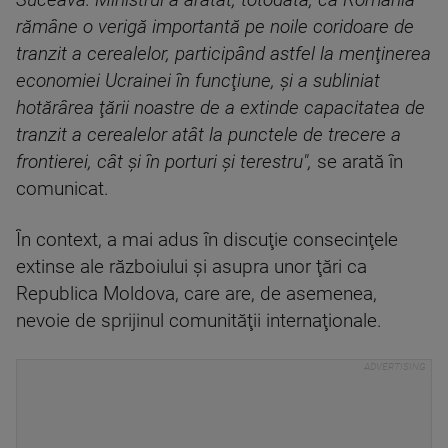
Suceava. Ministrul a arătat, totodată, că România
rămâne o verigă importantă pe noile coridoare de
tranzit a cerealelor, participând astfel la menţinerea
economiei Ucrainei în funcţiune, şi a subliniat
hotărârea ţării noastre de a extinde capacitatea de
tranzit a cerealelor atât la punctele de trecere a
frontierei, cât şi în porturi şi terestru",
se arată în
comunicat.
În context, a mai adus în discuţie consecinţele
extinse ale războiului şi asupra unor ţări ca
Republica Moldova, care are, de asemenea,
nevoie de sprijinul comunităţii internaţionale.