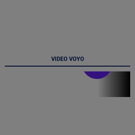
VIDEO VOYO
Stirile PRO TV
Stirile PRO
TV # 19.00 -