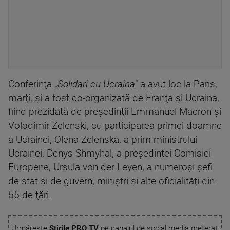
Conferinţa „
Solidari cu Ucraina
" a avut loc la Paris,
marţi, şi a fost co-organizată de Franţa şi Ucraina,
fiind prezidată de preşedinţii Emmanuel Macron şi
Volodimir Zelenski, cu participarea primei doamne
a Ucrainei, Olena Zelenska, a prim-ministrului
Ucrainei, Denys Shmyhal, a preşedintei Comisiei
Europene, Ursula von der Leyen, a numeroşi şefi
de stat şi de guvern, miniştri şi alte oficialităţi din
55 de ţări.
Urmărește
Știrile PRO TV
pe canalul de social media preferat: