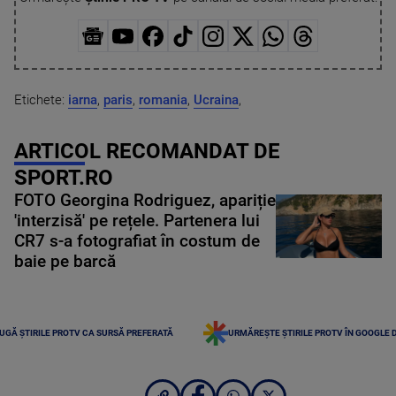
Etichete:
iarna
,
paris
,
romania
,
Ucraina
,
ARTICOL RECOMANDAT DE
SPORT.RO
FOTO Georgina Rodriguez, apariție
'interzisă' pe rețele. Partenera lui
CR7 s-a fotografiat în costum de
baie pe barcă
UGĂ ȘTIRILE PROTV CA SURSĂ PREFERATĂ
URMĂREȘTE ȘTIRILE PROTV ÎN GOOGLE 