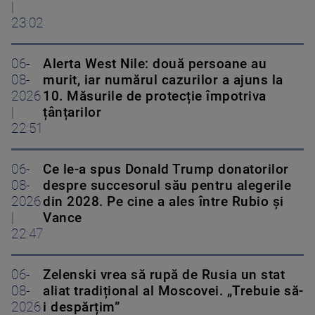
|
23:02
06-
Alerta West Nile: două persoane au
08-
murit, iar numărul cazurilor a ajuns la
2026
10. Măsurile de protecție împotriva
|
țânțarilor
22:51
06-
Ce le-a spus Donald Trump donatorilor
08-
despre succesorul său pentru alegerile
2026
din 2028. Pe cine a ales între Rubio și
|
Vance
22:47
06-
Zelenski vrea să rupă de Rusia un stat
08-
aliat tradițional al Moscovei. „Trebuie să-
2026
i despărțim”