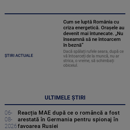
Cum se luptă România cu
criza energetică. Orașele au
devenit mai întunecate. „Nu
înseamnă să ne întoarcem
în beznă”
Dacă spălați rufele seara, după ce
ȘTIRI ACTUALE
vă întoarceți de la muncă, nu ar
strica, o vreme, să schimbați
obiceiul.
ULTIMELE ȘTIRI
06-
Reacția MAE după ce o româncă a fost
08-
arestată în Germania pentru spionaj în
2026
favoarea Rusiei