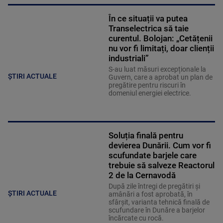
În ce situații va putea
Transelectrica să taie
curentul. Bolojan: „Cetățenii
nu vor fi limitați, doar clienții
industriali”
S-au luat măsuri excepționale la
ȘTIRI ACTUALE
Guvern, care a aprobat un plan de
pregătire pentru riscuri în
domeniul energiei electrice.
Soluția finală pentru
devierea Dunării. Cum vor fi
scufundate barjele care
trebuie să salveze Reactorul
2 de la Cernavodă
După zile întregi de pregătiri și
ȘTIRI ACTUALE
amânări a fost aprobată, în
sfârșit, varianta tehnică finală de
scufundare în Dunăre a barjelor
încărcate cu rocă.