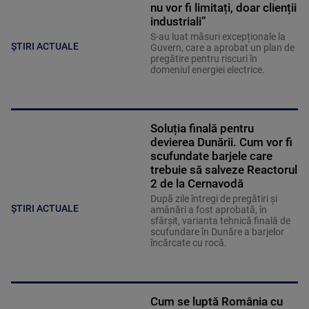
nu vor fi limitați, doar clienții
industriali”
S-au luat măsuri excepționale la
ȘTIRI ACTUALE
Guvern, care a aprobat un plan de
pregătire pentru riscuri în
domeniul energiei electrice.
Soluția finală pentru
devierea Dunării. Cum vor fi
scufundate barjele care
trebuie să salveze Reactorul
2 de la Cernavodă
După zile întregi de pregătiri și
ȘTIRI ACTUALE
amânări a fost aprobată, în
sfârșit, varianta tehnică finală de
scufundare în Dunăre a barjelor
încărcate cu rocă.
Cum se luptă România cu