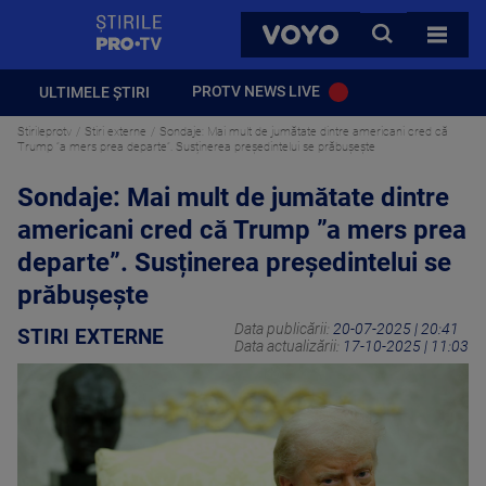
StirilePROTV
CAUTA
VOYO
TOATE 
PROTV NEWS LIVE
ULTIMELE ȘTIRI
Stirileprotv
Stiri externe
Sondaje: Mai mult de jumătate dintre americani cred că
Trump ”a mers prea departe”. Susținerea președintelui se prăbușește
Sondaje: Mai mult de jumătate dintre
americani cred că Trump ”a mers prea
departe”. Susținerea președintelui se
prăbușește
Data publicării:
20-07-2025 | 20:41
STIRI EXTERNE
Data actualizării:
17-10-2025 | 11:03