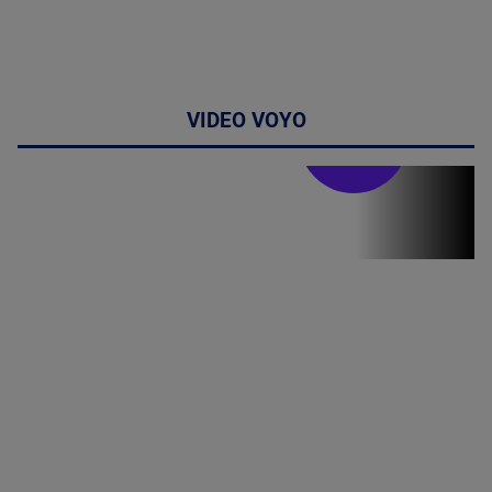
VIDEO VOYO
Stirile PRO TV
Stirile PRO
TV # 19.00 -
06 August
2026