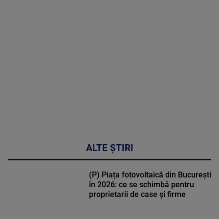
MAI
MULTE
DETALII
47:43
ALTE ȘTIRI
(P) Piața fotovoltaică din București
în 2026: ce se schimbă pentru
proprietarii de case și firme