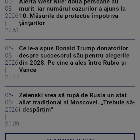
06-
Alerta West Nile: două persoane au
08-
murit, iar numărul cazurilor a ajuns la
2026
10. Măsurile de protecție împotriva
|
țânțarilor
22:51
06-
Ce le-a spus Donald Trump donatorilor
08-
despre succesorul său pentru alegerile
2026
din 2028. Pe cine a ales între Rubio și
|
Vance
22:47
06-
Zelenski vrea să rupă de Rusia un stat
08-
aliat tradițional al Moscovei. „Trebuie să-
2026
i despărțim”
|
22:09