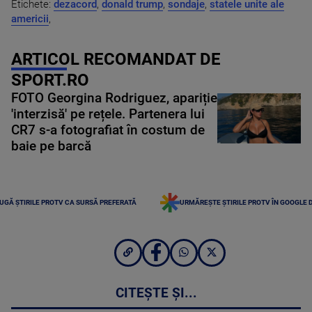
Etichete:
dezacord
,
donald trump
,
sondaje
,
statele unite ale
americii
,
ARTICOL RECOMANDAT DE
SPORT.RO
FOTO Georgina Rodriguez, apariție
'interzisă' pe rețele. Partenera lui
CR7 s-a fotografiat în costum de
baie pe barcă
UGĂ ȘTIRILE PROTV CA SURSĂ PREFERATĂ
URMĂREȘTE ȘTIRILE PROTV ÎN GOOGLE 
CITEȘTE ȘI...