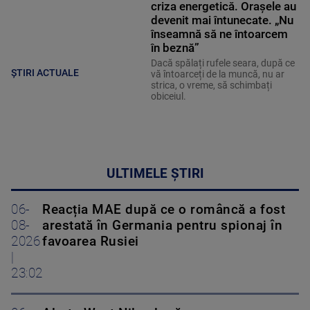
criza energetică. Orașele au
devenit mai întunecate. „Nu
înseamnă să ne întoarcem
în beznă”
Dacă spălați rufele seara, după ce
ȘTIRI ACTUALE
vă întoarceți de la muncă, nu ar
strica, o vreme, să schimbați
obiceiul.
ULTIMELE ȘTIRI
06-
Reacția MAE după ce o româncă a fost
08-
arestată în Germania pentru spionaj în
2026
favoarea Rusiei
|
23:02