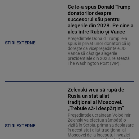
Ce le-a spus Donald Trump
donatorilor despre
succesorul său pentru
alegerile din 2028. Pe cine a
ales între Rubio și Vance
Președintele Donald Trump le-a
STIRI EXTERNE
spus în privat unor donatori că își
dorește ca vicepreședintele JD
Vance să câștige alegerile
prezidențiale din 2028, relatează
The Washington Post (WP).
Zelenski vrea să rupă de
Rusia un stat aliat
tradițional al Moscovei.
„Trebuie să-i despărțim”
Președintele ucrainean Volodimir
Zelenski va efectua sâmbătă o
vizită în Serbia, prima sa deplasare
STIRI EXTERNE
în acest stat aliat tradițional al
Moscovei de la începutul invaziei