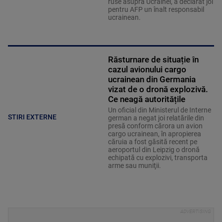
ruse asupra Ucrainei, a declarat joi
pentru AFP un înalt responsabil
ucrainean.
Răsturnare de situație în
cazul avionului cargo
ucrainean din Germania
vizat de o dronă explozivă.
Ce neagă autoritățile
Un oficial din Ministerul de Interne
STIRI EXTERNE
german a negat joi relatările din
presă conform cărora un avion
cargo ucrainean, în apropierea
căruia a fost găsită recent pe
aeroportul din Leipzig o dronă
echipată cu explozivi, transporta
arme sau muniţii.