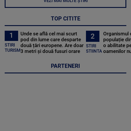
VEZI MAI MULTE ȘTIRI
TOP CITITE
Unde se află cel mai scurt
Organismul 
1
2
pod din lume care desparte
populație di
STIRI
două țări europene. Are doar
o abilitate p
STIRI
TURISM
3 metri și două fusuri orare
oamenilor nu
STIINTA
PARTENERI