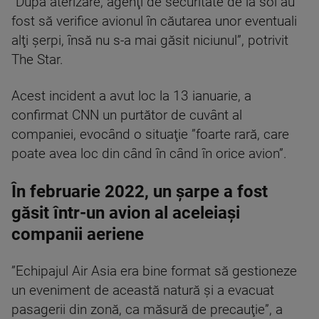
”După aterizare, agenţi de securitate de la sol au
fost să verifice avionul în căutarea unor eventuali
alţi şerpi, însă nu s-a mai găsit niciunul”, potrivit
The Star.
Acest incident a avut loc la 13 ianuarie, a
confirmat CNN un purtător de cuvânt al
companiei, evocând o situaţie ”foarte rară, care
poate avea loc din când în când în orice avion”.
În februarie 2022, un șarpe a fost
găsit într-un avion al aceleiași
companii aeriene
”Echipajul Air Asia era bine format să gestioneze
un eveniment de această natură şi a evacuat
pasagerii din zonă, ca măsură de precauţie”, a