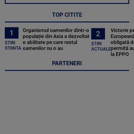
TOP CITITE
Organismul oamenilor dintr-o
Victorie p
1
2
populație din Asia a dezvoltat
Europeană
o abilitate pe care restul
obligată d
STIRI
ȘTIRI
oamenilor nu o au
permită au
STIINTA
ACTUALE
la EPPO
PARTENERI