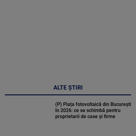
MAI
MULTE
DETALII
02:32:45
ALTE ȘTIRI
(P) Piața fotovoltaică din București
în 2026: ce se schimbă pentru
proprietarii de case și firme