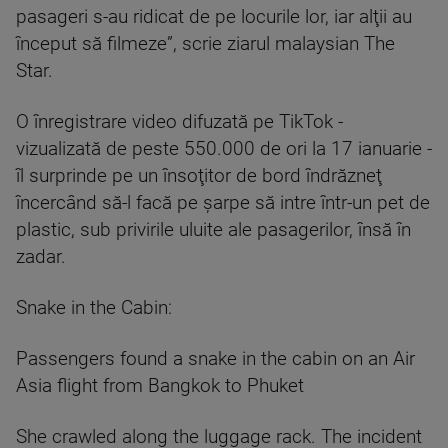
pasageri s-au ridicat de pe locurile lor, iar alţii au
început să filmeze”, scrie ziarul malaysian The
Star.
O înregistrare video difuzată pe TikTok -
vizualizată de peste 550.000 de ori la 17 ianuarie -
îl surprinde pe un însoţitor de bord îndrăzneţ
încercând să-l facă pe şarpe să intre într-un pet de
plastic, sub privirile uluite ale pasagerilor, însă în
zadar.
Snake in the Cabin:
Passengers found a snake in the cabin on an Air
Asia flight from Bangkok to Phuket
She crawled along the luggage rack. The incident