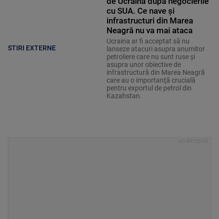
de Ucraina după negocierile
cu SUA. Ce nave şi
infrastructuri din Marea
Neagră nu va mai ataca
Ucraina ar fi acceptat să nu
STIRI EXTERNE
lanseze atacuri asupra anumitor
petroliere care nu sunt ruse şi
asupra unor obiective de
infrastructură din Marea Neagră
care au o importanţă crucială
pentru exportul de petrol din
Kazahstan.