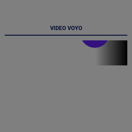
VIDEO VOYO
Stirile PRO TV
Stirile PRO
TV # 07.00 -
08 August
2026