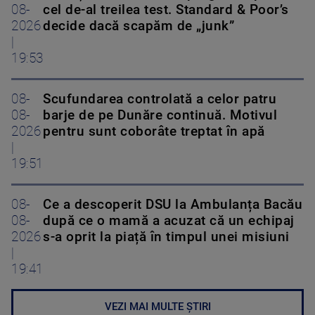
08-
cel de-al treilea test. Standard & Poor’s
2026
decide dacă scapăm de „junk”
|
19:53
08-
Scufundarea controlată a celor patru
08-
barje de pe Dunăre continuă. Motivul
2026
pentru sunt coborâte treptat în apă
|
19:51
08-
Ce a descoperit DSU la Ambulanța Bacău
08-
după ce o mamă a acuzat că un echipaj
2026
s-a oprit la piață în timpul unei misiuni
|
19:41
VEZI MAI MULTE ȘTIRI