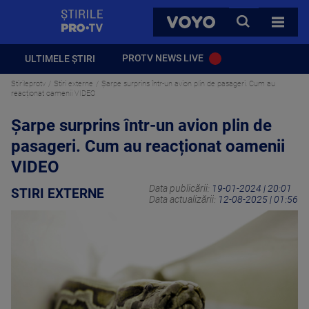
StirilePROTV
CAUTA
VOYO
TOATE 
PROTV NEWS LIVE
ULTIMELE ȘTIRI
Stirileprotv
Stiri externe
Șarpe surprins într-un avion plin de pasageri. Cum au
reacționat oamenii VIDEO
Șarpe surprins într-un avion plin de
pasageri. Cum au reacționat oamenii
VIDEO
Data publicării:
19-01-2024 | 20:01
STIRI EXTERNE
Data actualizării:
12-08-2025 | 01:56