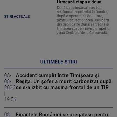
Urmează etapa a doua
Două barje încărcate au fost
scufundate controlat în Dunăre,
după o operațiune de 11 ore,
ȘTIRI ACTUALE
pentru redirecționarea unei părți
din debit către Dunărea Veche și
limitarea scăderii nivelului apei în
zona Centralei de la Cernavodă.
ULTIMELE ȘTIRI
08-
Accident cumplit între Timișoara și
08-
Reșița. Un șofer a murit carbonizat după
2026
ce s-a izbit cu mașina frontal de un TIR
|
19:56
08-
Finanțele României se pregătesc pentru