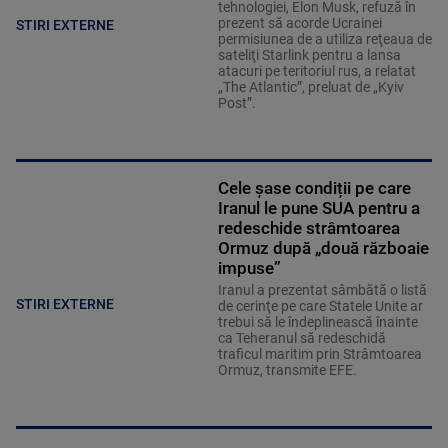
tehnologiei, Elon Musk, refuză în
prezent să acorde Ucrainei
STIRI EXTERNE
permisiunea de a utiliza reţeaua de
sateliţi Starlink pentru a lansa
atacuri pe teritoriul rus, a relatat
„The Atlantic”, preluat de „Kyiv
Post”.
Cele șase condiții pe care
Iranul le pune SUA pentru a
redeschide strâmtoarea
Ormuz după „două războaie
impuse”
Iranul a prezentat sâmbătă o listă
STIRI EXTERNE
de cerinţe pe care Statele Unite ar
trebui să le îndeplinească înainte
ca Teheranul să redeschidă
traficul maritim prin Strâmtoarea
Ormuz, transmite EFE.