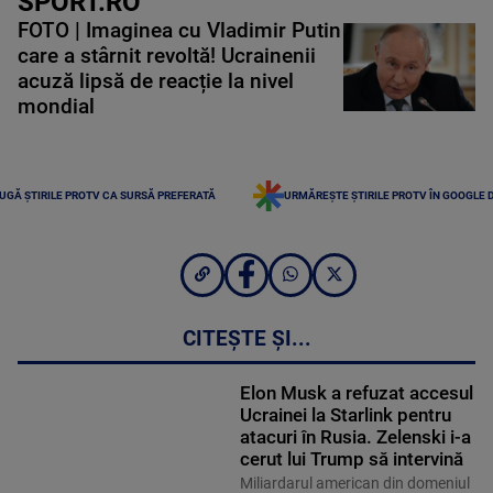
SPORT.RO
FOTO | Imaginea cu Vladimir Putin
care a stârnit revoltă! Ucrainenii
acuză lipsă de reacție la nivel
mondial
UGĂ ȘTIRILE PROTV CA SURSĂ PREFERATĂ
URMĂREȘTE ȘTIRILE PROTV ÎN GOOGLE 
CITEȘTE ȘI...
Elon Musk a refuzat accesul
Ucrainei la Starlink pentru
atacuri în Rusia. Zelenski i-a
cerut lui Trump să intervină
Miliardarul american din domeniul