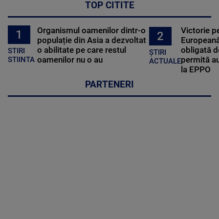
TOP CITITE
Organismul oamenilor dintr-o
Victorie p
1
2
populație din Asia a dezvoltat
Europeană
o abilitate pe care restul
obligată d
STIRI
ȘTIRI
oamenilor nu o au
permită au
STIINTA
ACTUALE
la EPPO
PARTENERI