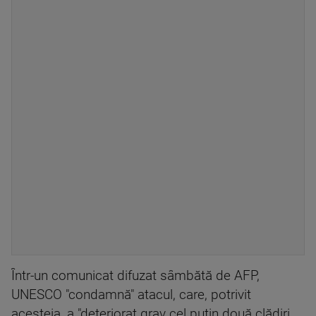
Într-un comunicat difuzat sâmbătă de AFP,
UNESCO "condamnă" atacul, care, potrivit
acesteia, a "deteriorat grav cel puţin două clădiri