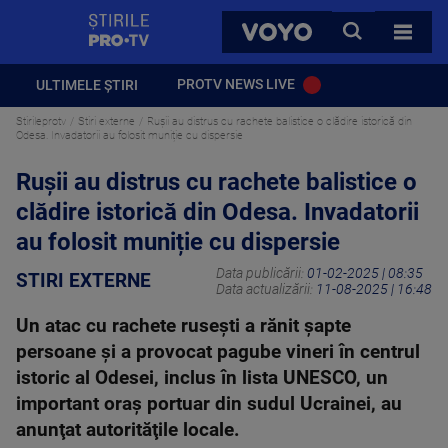
StirilePROTV
CAUTA
VOYO
TOATE 
PROTV NEWS LIVE
ULTIMELE ȘTIRI
Stirileprotv
Stiri externe
Rușii au distrus cu rachete balistice o clădire istorică din
Odesa. Invadatorii au folosit muniție cu dispersie
Rușii au distrus cu rachete balistice o
clădire istorică din Odesa. Invadatorii
au folosit muniție cu dispersie
Data publicării:
01-02-2025 | 08:35
STIRI EXTERNE
Data actualizării:
11-08-2025 | 16:48
Un atac cu rachete ruseşti a rănit şapte
persoane şi a provocat pagube vineri în centrul
istoric al Odesei, inclus în lista UNESCO, un
important oraş portuar din sudul Ucrainei, au
anunţat autorităţile locale.