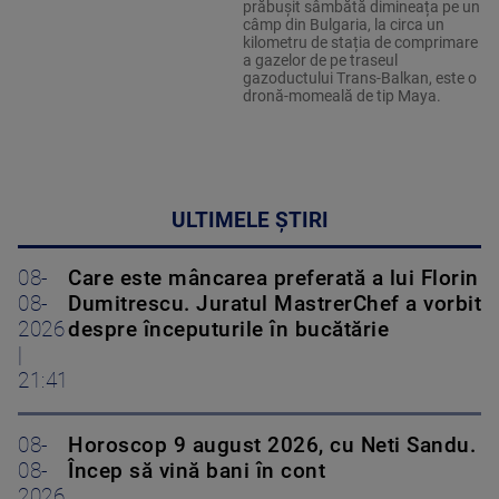
prăbușit sâmbătă dimineața pe un
câmp din Bulgaria, la circa un
kilometru de stația de comprimare
a gazelor de pe traseul
gazoductului Trans-Balkan, este o
dronă-momeală de tip Maya.
ULTIMELE ȘTIRI
08-
Care este mâncarea preferată a lui Florin
08-
Dumitrescu. Juratul MastrerChef a vorbit
2026
despre începuturile în bucătărie
|
21:41
08-
Horoscop 9 august 2026, cu Neti Sandu.
08-
Încep să vină bani în cont
2026