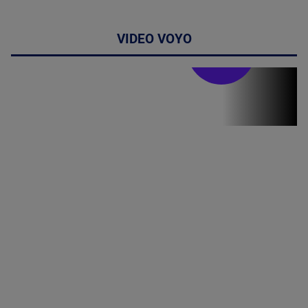
VIDEO VOYO
Stirile PRO TV
Stirile PRO
TV # 19.00 -
8 August
2026
MAI
MULTE