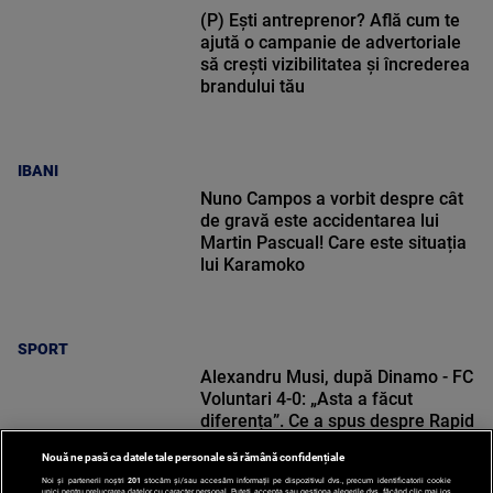
(P) Ești antreprenor? Află cum te
ajută o campanie de advertoriale
să crești vizibilitatea și încrederea
brandului tău
IBANI
Nuno Campos a vorbit despre cât
de gravă este accidentarea lui
Martin Pascual! Care este situația
lui Karamoko
SPORT
Alexandru Musi, după Dinamo - FC
Voluntari 4-0: „Asta a făcut
diferența”. Ce a spus despre Rapid
Nouă ne pasă ca datele tale personale să rămână confidențiale
Noi și partenerii noștri
201
stocăm și/sau accesăm informații pe dispozitivul dvs., precum identificatorii cookie
unici pentru prelucrarea datelor cu caracter personal. Puteți accepta sau gestiona alegerile dvs. făcând clic mai jos