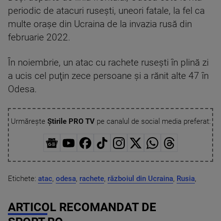
periodic de atacuri ruseşti, uneori fatale, la fel ca
multe oraşe din Ucraina de la invazia rusă din
februarie 2022.
În noiembrie, un atac cu rachete ruseşti în plină zi
a ucis cel puţin zece persoane şi a rănit alte 47 în
Odesa.
Urmărește
Știrile PRO TV
pe canalul de social media preferat:
Etichete:
atac
,
odesa
,
rachete
,
războiul din Ucraina
,
Rusia
,
ARTICOL RECOMANDAT DE