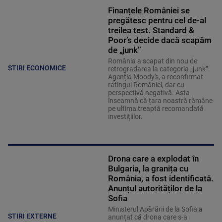
Finanțele României se
pregătesc pentru cel de-al
treilea test. Standard &
Poor’s decide dacă scapăm
de „junk”
România a scapat din nou de
STIRI ECONOMICE
retrogradarea la categoria „junk”.
Agenția Moody's, a reconfirmat
ratingul României, dar cu
perspectivă negativă. Asta
înseamnă că țara noastră rămâne
pe ultima treaptă recomandată
investițiilor.
Drona care a explodat în
Bulgaria, la granița cu
România, a fost identificată.
Anunțul autorităților de la
Sofia
Ministerul Apărării de la Sofia a
STIRI EXTERNE
anunțat că drona care s-a