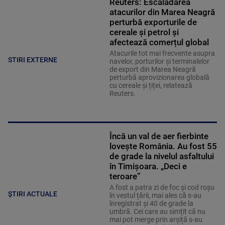
Reuters: Escaladarea
atacurilor din Marea Neagră
perturbă exporturile de
cereale și petrol și
afectează comerțul global
Atacurile tot mai frecvente asupra
STIRI EXTERNE
navelor, porturilor și terminalelor
de export din Marea Neagră
perturbă aprovizionarea globală
cu cereale și țiței, relatează
Reuters.
Încă un val de aer fierbinte
lovește România. Au fost 55
de grade la nivelul asfaltului
în Timișoara. „Deci e
teroare”
A fost a patra zi de foc și cod roșu
ȘTIRI ACTUALE
în vestul țării, mai ales că s-au
înregistrat și 40 de grade la
umbră. Cei care au simțit că nu
mai pot merge prin arșiță s-au