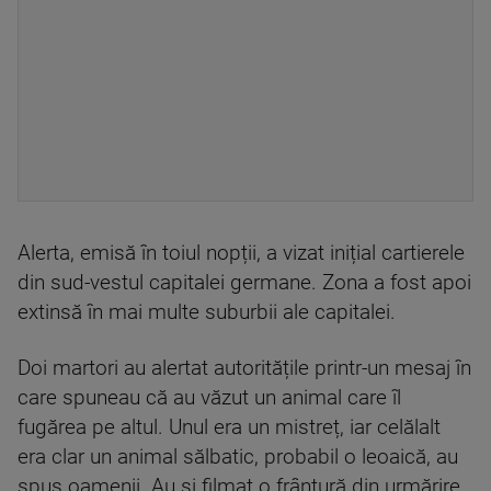
Alerta, emisă în toiul nopții, a vizat inițial cartierele
din sud-vestul capitalei germane. Zona a fost apoi
extinsă în mai multe suburbii ale capitalei.
Doi martori au alertat autoritățile printr-un mesaj în
care spuneau că au văzut un animal care îl
fugărea pe altul. Unul era un mistreț, iar celălalt
era clar un animal sălbatic, probabil o leoaică, au
spus oamenii. Au și filmat o frântură din urmărire,