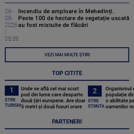
06-
Incendiu de amploare în Mehedinți.
08-
Peste 100 de hectare de vegetație uscată
2026
au fost mistuite de flăcări
|
08:39
VEZI MAI MULTE ȘTIRI
TOP CITITE
Unde se află cel mai scurt
Organismul 
1
2
pod din lume care desparte
populație di
STIRI
două țări europene. Are doar
o abilitate p
STIRI
TURISM
3 metri și două fusuri orare
oamenilor nu
STIINTA
PARTENERI