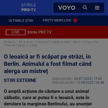
StirilePROTV
CAUTA
VOYO
TOATE 
PROTV NEWS LIVE
ULTIMELE ȘTIRI
LIVE
Știrile PRO TV
Stirileprotv
Stiri externe
O leoaică ar fi scăpat pe străzi, în Berlin. Animalul a fost
filmat când alerga un mistreț
O leoaică ar fi scăpat pe străzi, în
Berlin. Animalul a fost filmat când
alerga un mistreț
Data publicării:
20-07-2023 | 17:43
STIRI EXTERNE
Data actualizării:
12-08-2025 | 06:48
O amplă acțiune de căutare a unui animal
sălbatic, care ar putea fi o leoaică, este în
derulare la marginea Berlinului, au anunțat