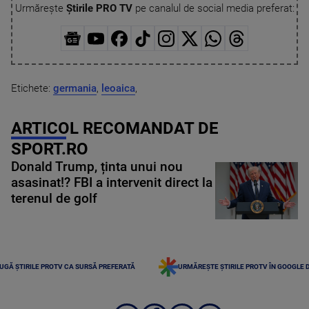
Urmărește
Știrile PRO TV
pe canalul de social media preferat:
Etichete:
germania
,
leoaica
,
ARTICOL RECOMANDAT DE
SPORT.RO
Donald Trump, ținta unui nou
asasinat!? FBI a intervenit direct la
terenul de golf
UGĂ ȘTIRILE PROTV CA SURSĂ PREFERATĂ
URMĂREȘTE ȘTIRILE PROTV ÎN GOOGLE 