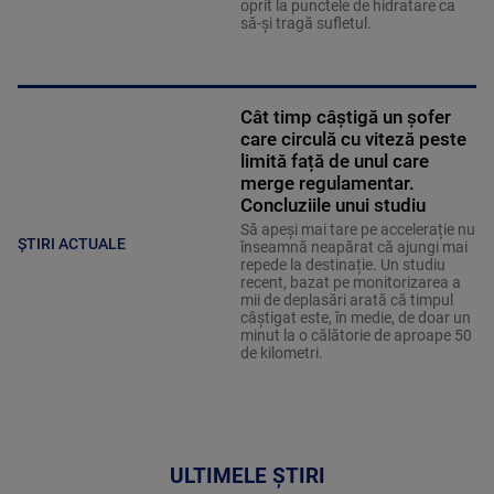
oprit la punctele de hidratare ca
să-și tragă sufletul.
Cât timp câștigă un șofer
care circulă cu viteză peste
limită față de unul care
merge regulamentar.
Concluziile unui studiu
Să apeși mai tare pe accelerație nu
ȘTIRI ACTUALE
înseamnă neapărat că ajungi mai
repede la destinație. Un studiu
recent, bazat pe monitorizarea a
mii de deplasări arată că timpul
câștigat este, în medie, de doar un
minut la o călătorie de aproape 50
de kilometri.
ULTIMELE ȘTIRI