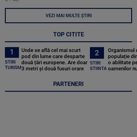
VEZI MAI MULTE ȘTIRI
TOP CITITE
Unde se află cel mai scurt
Organismul 
1
2
pod din lume care desparte
populație di
STIRI
două țări europene. Are doar
o abilitate p
STIRI
TURISM
3 metri și două fusuri orare
oamenilor nu
STIINTA
PARTENERI