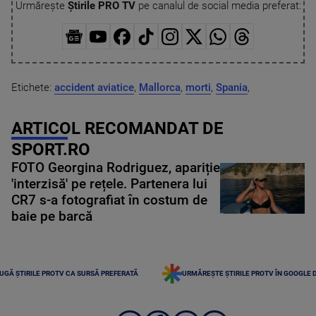
Urmărește
Știrile PRO TV
pe canalul de social media preferat:
Etichete:
accident aviatice
,
Mallorca
,
morti
,
Spania
,
ARTICOL RECOMANDAT DE
SPORT.RO
FOTO Georgina Rodriguez, apariție
'interzisă' pe rețele. Partenera lui
CR7 s-a fotografiat în costum de
baie pe barcă
UGĂ ȘTIRILE PROTV CA SURSĂ PREFERATĂ
URMĂREȘTE ȘTIRILE PROTV ÎN GOOGLE 