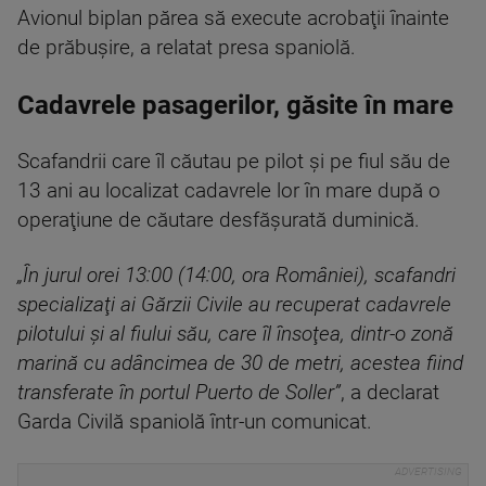
Avionul biplan părea să execute acrobaţii înainte
de prăbuşire, a relatat presa spaniolă.
Cadavrele pasagerilor, găsite în mare
Scafandrii care îl căutau pe pilot şi pe fiul său de
13 ani au localizat cadavrele lor în mare după o
operaţiune de căutare desfăşurată duminică.
„În jurul orei 13:00 (14:00, ora României), scafandri
specializaţi ai Gărzii Civile au recuperat cadavrele
pilotului şi al fiului său, care îl însoţea, dintr-o zonă
marină cu adâncimea de 30 de metri, acestea fiind
transferate în portul Puerto de Soller”
, a declarat
Garda Civilă spaniolă într-un comunicat.