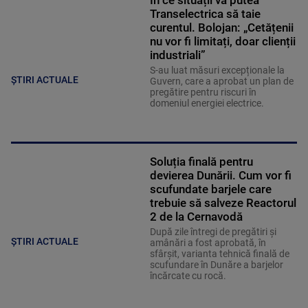
În ce situații va putea
Transelectrica să taie
curentul. Bolojan: „Cetățenii
nu vor fi limitați, doar clienții
industriali”
S-au luat măsuri excepționale la
ȘTIRI ACTUALE
Guvern, care a aprobat un plan de
pregătire pentru riscuri în
domeniul energiei electrice.
Soluția finală pentru
devierea Dunării. Cum vor fi
scufundate barjele care
trebuie să salveze Reactorul
2 de la Cernavodă
După zile întregi de pregătiri și
ȘTIRI ACTUALE
amânări a fost aprobată, în
sfârșit, varianta tehnică finală de
scufundare în Dunăre a barjelor
încărcate cu rocă.