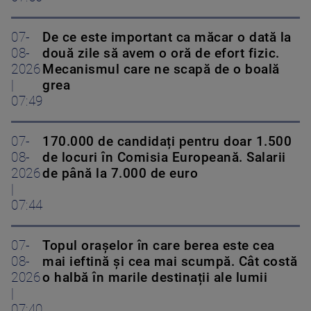
07-
De ce este important ca măcar o dată la
08-
două zile să avem o oră de efort fizic.
2026
Mecanismul care ne scapă de o boală
|
grea
07:49
07-
170.000 de candidați pentru doar 1.500
08-
de locuri în Comisia Europeană. Salarii
2026
de până la 7.000 de euro
|
07:44
07-
Topul orașelor în care berea este cea
08-
mai ieftină și cea mai scumpă. Cât costă
2026
o halbă în marile destinații ale lumii
|
07:40