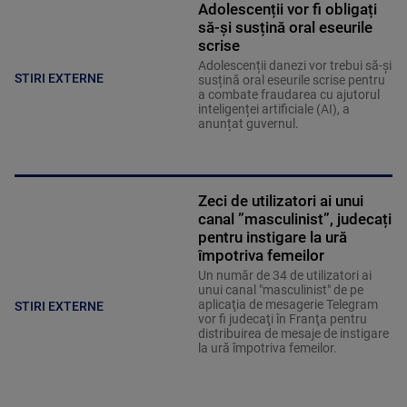
Adolescenții vor fi obligați
să-și susțină oral eseurile
scrise
Adolescenții danezi vor trebui să-și
STIRI EXTERNE
susțină oral eseurile scrise pentru
a combate fraudarea cu ajutorul
inteligenței artificiale (AI), a
anunțat guvernul.
Zeci de utilizatori ai unui
canal ”masculinist”, judecați
pentru instigare la ură
împotriva femeilor
Un număr de 34 de utilizatori ai
unui canal "masculinist" de pe
aplicaţia de mesagerie Telegram
STIRI EXTERNE
vor fi judecaţi în Franţa pentru
distribuirea de mesaje de instigare
la ură împotriva femeilor.