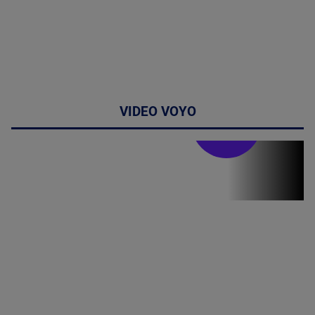
VIDEO VOYO
Stirile PRO TV
Stirile PRO
TV # 19.00 -
06 August