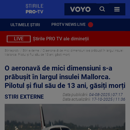
StirilePROTV
CAUTA
VOYO
TOATE 
PROTV NEWS LIVE
ULTIMELE ȘTIRI
LIVE
Știrile PRO TV ale dimineții
Stirileprotv
Stiri externe
O aeronavă de mici dimensiuni s-a prăbușit în largul insulei
Mallorca. Pilotul și fiul său de 13 ani, găsiți morți
O aeronavă de mici dimensiuni s-a
prăbușit în largul insulei Mallorca.
Pilotul și fiul său de 13 ani, găsiți morți
Data publicării:
04-08-2025 | 07:17
STIRI EXTERNE
Data actualizării:
17-10-2025 | 11:36