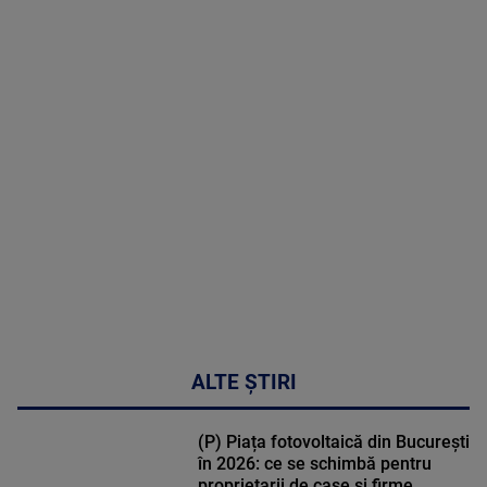
2026
MAI
MULTE
DETALII
47:43
ALTE ȘTIRI
(P) Piața fotovoltaică din București
în 2026: ce se schimbă pentru
proprietarii de case și firme