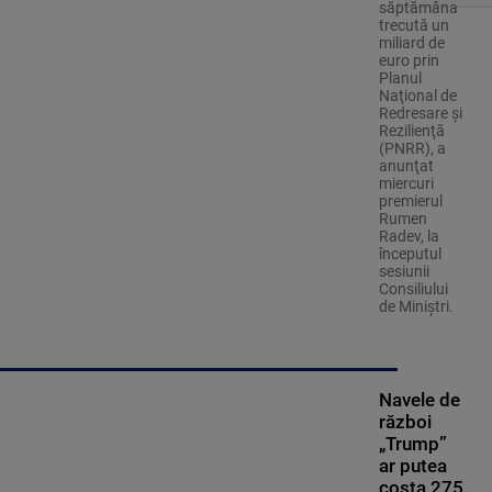
săptămâna
trecută un
miliard de
euro prin
Planul
Naţional de
Redresare şi
Rezilienţă
(PNRR), a
anunţat
miercuri
premierul
Rumen
Radev, la
începutul
sesiunii
Consiliului
de Miniştri.
Navele de
război
„Trump”
ar putea
costa 275