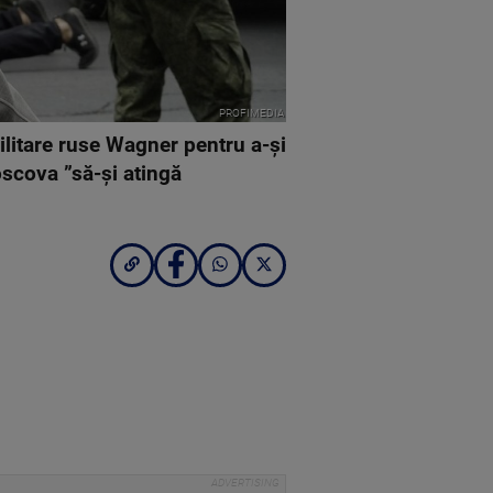
PROFIMEDIA
ilitare ruse Wagner pentru a-şi
oscova ”să-şi atingă