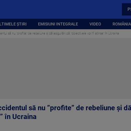
P
LTIMELE ȘTIRI
EMISIUNI INTEGRALE
VIDEO
ROMÂNIA,
ul să nu ”profite” de rebeliune şi dă asigurări că ”obiectivele vor fi atinse” în Ucraina
dentul să nu ”profite” de rebeliune şi dă
e” în Ucraina