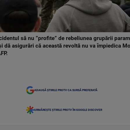
dentul să nu ”profite” de rebeliunea grupării param
şi dă asigurări că această revoltă nu va împiedica M
AFP.
ADAUGĂ ȘTIRILE PROTV CA SURSĂ PREFERATĂ
URMĂREȘTE ȘTIRILE PROTV ÎN GOOGLE DISCOVER