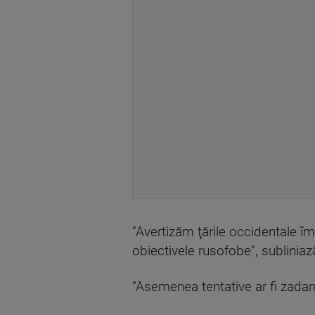
”Avertizăm ţările occidentale împ
obiectivele rusofobe”, subliniaz
”Asemenea tentative ar fi zadar