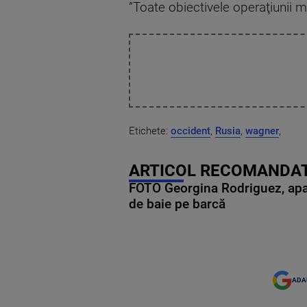
”Toate obiectivele operaţiunii mi
Etichete:
occident
,
Rusia
,
wagner
,
ARTICOL RECOMANDAT
FOTO Georgina Rodriguez, apariț
de baie pe barcă
ADA