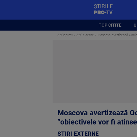
StirilePROTV
TOP CITITE
U
Stirileprotv
Stiri externe
Moscova avertizează Occident
Moscova avertizează Occi
”obiectivele vor fi atins
STIRI EXTERNE