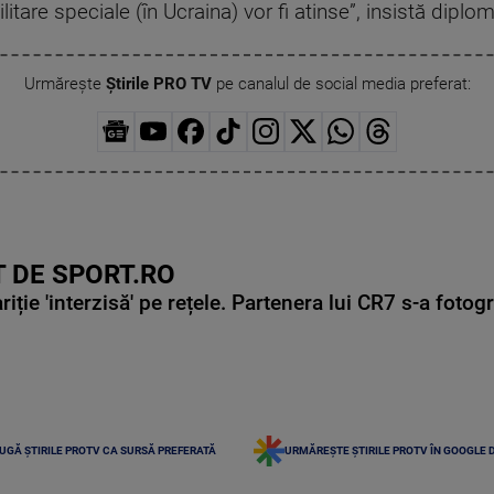
litare speciale (în Ucraina) vor fi atinse”, insistă diplo
Urmărește
Știrile PRO TV
pe canalul de social media preferat:
 DE SPORT.RO
ie 'interzisă' pe rețele. Partenera lui CR7 s-a fotog
UGĂ ȘTIRILE PROTV CA SURSĂ PREFERATĂ
URMĂREȘTE ȘTIRILE PROTV ÎN GOOGLE 