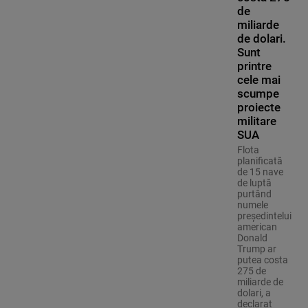
de
miliarde
de dolari.
Sunt
printre
cele mai
scumpe
proiecte
militare
SUA
Flota
planificată
de 15 nave
de luptă
purtând
numele
preşedintelui
american
Donald
Trump ar
putea costa
275 de
miliarde de
dolari, a
declarat