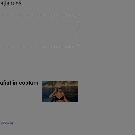
maţia rusă.
rafiat în costum
DISCOVER