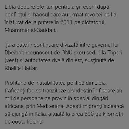
Libia depune eforturi pentru a-şi reveni după
conflictul şi haosul care au urmat revoltei ce l-a
înlăturat de la putere în 2011 pe dictatorul
Muammar al-Gaddafi.
Ţara este în continuare divizată între guvernul lui
Dbeibah recunoscut de ONU şi cu sediul la Tripoli
(vest) şi autoritatea rivală din est, susţinută de
Khalifa Haftar.
Profitând de instabilitatea politică din Libia,
traficanţi fac să tranziteze clandestin în fiecare an
mii de persoane ce provin în special din ţări
africane, prin Mediterana. Aceşti migranţi încearcă
să ajungă în Italia, situată la circa 300 de kilometri
de costa libiană.