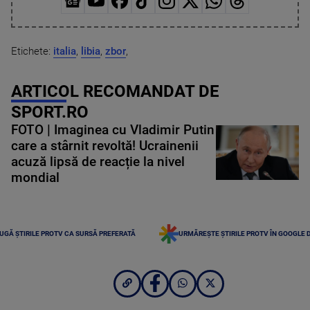
Etichete:
italia
,
libia
,
zbor
,
ARTICOL RECOMANDAT DE
SPORT.RO
FOTO | Imaginea cu Vladimir Putin
care a stârnit revoltă! Ucrainenii
acuză lipsă de reacție la nivel
mondial
UGĂ ȘTIRILE PROTV CA SURSĂ PREFERATĂ
URMĂREȘTE ȘTIRILE PROTV ÎN GOOGLE 