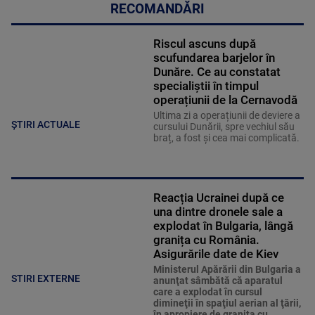
RECOMANDĂRI
Riscul ascuns după
scufundarea barjelor în
Dunăre. Ce au constatat
specialiștii în timpul
operațiunii de la Cernavodă
Ultima zi a operațiunii de deviere a
ȘTIRI ACTUALE
cursului Dunării, spre vechiul său
braț, a fost și cea mai complicată.
Reacția Ucrainei după ce
una dintre dronele sale a
explodat în Bulgaria, lângă
granița cu România.
Asigurările date de Kiev
Ministerul Apărării din Bulgaria a
STIRI EXTERNE
anunţat sâmbătă că aparatul
care a explodat în cursul
dimineţii în spaţiul aerian al ţării,
în apropiere de graniţa cu