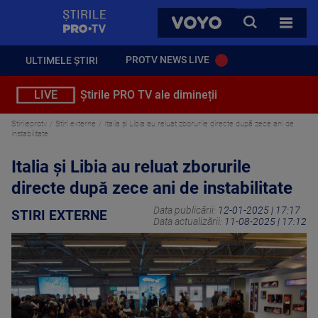
StirilePROTV
CAUTA
VOYO
TOATE 
PROTV NEWS LIVE
ULTIMELE ȘTIRI
LIVE
Știrile PRO TV ale dimineții
Stirileprotv
Stiri externe
Italia și Libia au reluat zborurile directe după zece ani de
instabilitate
Italia și Libia au reluat zborurile
directe după zece ani de instabilitate
Data publicării:
12-01-2025 | 17:17
STIRI EXTERNE
Data actualizării:
11-08-2025 | 17:12