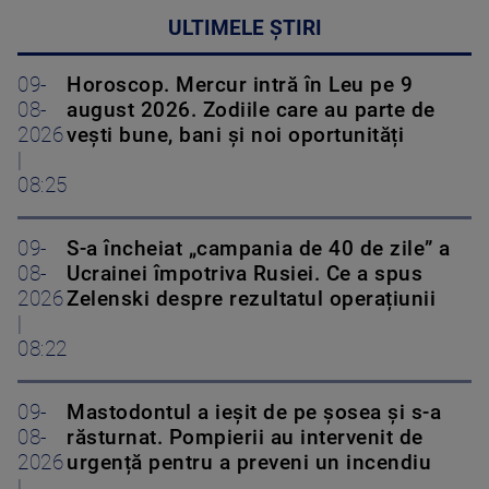
ULTIMELE ȘTIRI
09-
Horoscop. Mercur intră în Leu pe 9
08-
august 2026. Zodiile care au parte de
2026
vești bune, bani și noi oportunități
|
08:25
09-
S-a încheiat „campania de 40 de zile” a
08-
Ucrainei împotriva Rusiei. Ce a spus
2026
Zelenski despre rezultatul operațiunii
|
08:22
09-
Mastodontul a ieșit de pe șosea și s-a
08-
răsturnat. Pompierii au intervenit de
2026
urgență pentru a preveni un incendiu
|