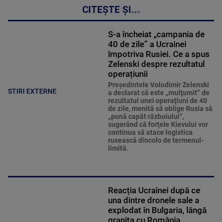
CITEȘTE ȘI...
S-a încheiat „campania de
40 de zile” a Ucrainei
împotriva Rusiei. Ce a spus
Zelenski despre rezultatul
operațiunii
Preşedintele Volodimir Zelenski
STIRI EXTERNE
a declarat că este „mulţumit” de
rezultatul unei operaţiuni de 40
de zile, menită să oblige Rusia să
„pună capăt războiului”,
sugerând că forţele Kievului vor
continua să atace logistica
rusească dincolo de termenul-
limită.
Reacția Ucrainei după ce
una dintre dronele sale a
explodat în Bulgaria, lângă
granița cu România.