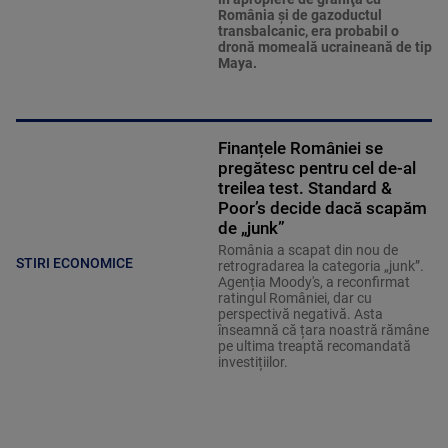
România şi de gazoductul
transbalcanic, era probabil o
dronă momeală ucraineană de tip
Maya.
Finanțele României se
pregătesc pentru cel de-al
treilea test. Standard &
Poor’s decide dacă scapăm
de „junk”
România a scapat din nou de
STIRI ECONOMICE
retrogradarea la categoria „junk”.
Agenția Moody's, a reconfirmat
ratingul României, dar cu
perspectivă negativă. Asta
înseamnă că țara noastră rămâne
pe ultima treaptă recomandată
investițiilor.