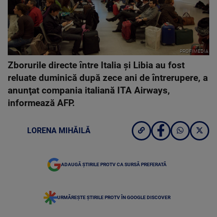
PROFIMEDIA
Zborurile directe între Italia şi Libia au fost
reluate duminică după zece ani de întrerupere, a
anunţat compania italiană ITA Airways,
informează AFP.
LORENA MIHĂILĂ
ADAUGĂ ȘTIRILE PROTV CA SURSĂ PREFERATĂ
URMĂREȘTE ȘTIRILE PROTV ÎN GOOGLE DISCOVER