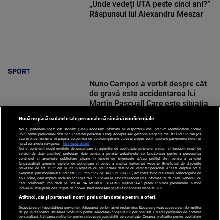
„Unde vedeți UTA peste cinci ani?”
Răspunsul lui Alexandru Meszar
SPORT
Nuno Campos a vorbit despre cât
de gravă este accidentarea lui
Martin Pascual! Care este situația
lui Karamoko
Nouă ne pasă ca datele tale personale să rămână confidențiale
Noi și partenerii noștri
201
stocăm și/sau accesăm informații pe dispozitivul dvs., precum identificatorii cookie
unici pentru prelucrarea datelor cu caracter personal. Puteți accepta sau gestiona alegerile dvs. făcând clic mai jos
sau în orice moment, pe pagina cu politica de confidențialitate. Aceste alegeri vor fi raportate partenerilor noștri și
nu vă vor afecta navigarea.
Mai multe detalii
Noi si partenerii nostri (retelele de socializare si agentiile de publicitate partenere, precum si furnizorii nostri de
SPORT
servicii de date analitice) prelucram date pentru a permite website-ului sa functioneze, pentru a personaliza
continutul si anunturile publicitare afisate in functie de interesele si/sau profilul dvs., pentru a va oferi
functionalitati aferente retelelor de socializare si pentru a analiza traficul pe website. Beneficiati de drepturile
prevazute de art. 15-22 din GDPR in legatura cu prelucrarea datelor cu caracter personal. Aceste drepturi pot fi
exercitate prin modalitatea indicata
aici
. Prin click pe “ACCEPT TOATE”, acceptati folosirea tuturor Tehnologiilor de
tip Cookie, care implica inclusiv acceptul dvs. cu privire la stocarea/accesarea informatiilor de catre Vendor-ii cu
care colaboram. Prin click pe “VREAU SA MODIFIC SETARILE INDIVIDUAL” puteti schimba preferintele in mod
individual, mai putin cele legate de cookie strict necesare pentru functionarea website-ului.
Atât noi, cât și partenerii noștri prelucrăm datele pentru a oferi:
Dezvoltarea și îmbunătățirea serviciilor. Măsurarea performanței reclamelor. Stocarea și/sau accesarea informațiilor
de pe un dispozitiv. Utilizarea profilurilor pentru selectarea conținutului personalizat. Crearea profilurilor de conținut
personalizat. Utilizarea profilurilor pentru selectarea publicității personalizate. Crearea profilurilor pentru publicitate