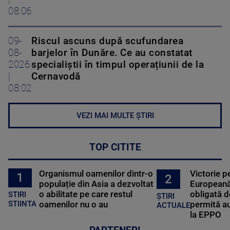
08:06
09-
Riscul ascuns după scufundarea
08-
barjelor în Dunăre. Ce au constatat
2026
specialiștii în timpul operațiunii de la
|
Cernavodă
08:02
VEZI MAI MULTE ȘTIRI
TOP CITITE
Organismul oamenilor dintr-o
Victorie p
1
2
populație din Asia a dezvoltat
Europeană
o abilitate pe care restul
obligată d
STIRI
ȘTIRI
oamenilor nu o au
permită au
STIINTA
ACTUALE
la EPPO