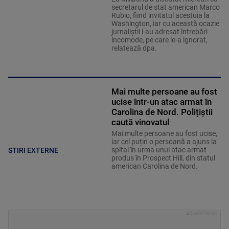
secretarul de stat american Marco
Rubio, fiind invitatul acestuia la
Washington, iar cu această ocazie
jurnaliştii i-au adresat întrebări
incomode, pe care le-a ignorat,
relatează dpa.
Mai multe persoane au fost
ucise într-un atac armat în
Carolina de Nord. Polițiștii
caută vinovatul
Mai multe persoane au fost ucise,
iar cel puțin o persoană a ajuns la
spital în urma unui atac armat
STIRI EXTERNE
produs în Prospect Hill, din statul
american Carolina de Nord.