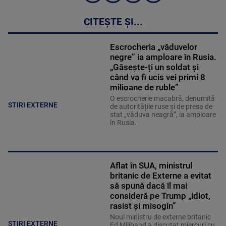
CITEȘTE ȘI...
Escrocheria „văduvelor
negre” ia amploare în Rusia.
„Găsește-ți un soldat și
când va fi ucis vei primi 8
milioane de ruble”
O escrocherie macabră, denumită
STIRI EXTERNE
de autoritățile ruse și de presa de
stat „văduva neagră”, ia amploare
în Rusia.
Aflat în SUA, ministrul
britanic de Externe a evitat
să spună dacă îl mai
consideră pe Trump „idiot,
rasist și misogin”
Noul ministru de externe britanic
STIRI EXTERNE
Ed Miliband a discutat miercuri cu