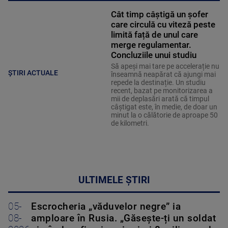
Cât timp câștigă un șofer
care circulă cu viteză peste
limită față de unul care
merge regulamentar.
Concluziile unui studiu
Să apeși mai tare pe accelerație nu
ȘTIRI ACTUALE
înseamnă neapărat că ajungi mai
repede la destinație. Un studiu
recent, bazat pe monitorizarea a
mii de deplasări arată că timpul
câștigat este, în medie, de doar un
minut la o călătorie de aproape 50
de kilometri.
ULTIMELE ȘTIRI
05-
Escrocheria „văduvelor negre” ia
08-
amploare în Rusia. „Găsește-ți un soldat