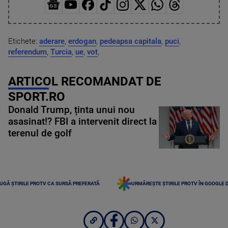
Etichete:
aderare
,
erdogan
,
pedeapsa capitala
,
puci
,
referendum
,
Turcia
,
ue
,
vot
,
ARTICOL RECOMANDAT DE
SPORT.RO
Donald Trump, ținta unui nou
asasinat!? FBI a intervenit direct la
terenul de golf
UGĂ ȘTIRILE PROTV CA SURSĂ PREFERATĂ
URMĂREȘTE ȘTIRILE PROTV ÎN GOOGLE 