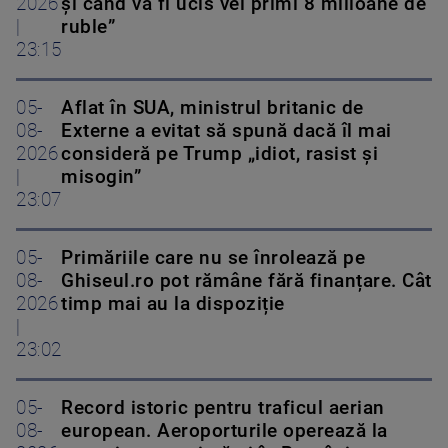
2026
și când va fi ucis vei primi 8 milioane de
|
ruble”
23:15
05-
Aflat în SUA, ministrul britanic de
08-
Externe a evitat să spună dacă îl mai
2026
consideră pe Trump „idiot, rasist și
|
misogin”
23:07
05-
Primăriile care nu se înrolează pe
08-
Ghiseul.ro pot rămâne fără finanțare. Cât
2026
timp mai au la dispoziție
|
23:02
05-
Record istoric pentru traficul aerian
08-
european. Aeroporturile operează la