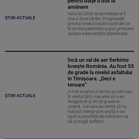
pentru barje a dus la
amânare
Vara lui 2026 se dovedește a fi
ȘTIRI ACTUALE
una a încercărilor. Prognozele
privind nivelul Dunării sunt din ce
în ce mai pesimiste și pun presiune
asupra intervențiilor planificate.
Încă un val de aer fierbinte
lovește România. Au fost 55
de grade la nivelul asfaltului
în Timișoara. „Deci e
teroare”
A fost a patra zi de foc și cod roșu
ȘTIRI ACTUALE
în vestul țării, mai ales că s-au
înregistrat și 40 de grade la
umbră. Cei care au simțit că nu
mai pot merge prin arșiță s-au
oprit la punctele de hidratare ca
să-și tragă sufletul.