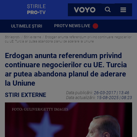
StirilePROTV
CAUTA
VOYO
TOATE 
PROTV NEWS LIVE
ULTIMELE ȘTIRI
Stirileprotv
Stiri externe
Erdogan anunta referendum privind continuare negocierilor
cu UE. Turcia ar putea abandona planul de aderare la Uniune
Erdogan anunta referendum privind
continuare negocierilor cu UE. Turcia
ar putea abandona planul de aderare
la Uniune
Data publicării:
26-03-2017 | 13:46
STIRI EXTERNE
Data actualizării:
15-08-2025 | 08:23