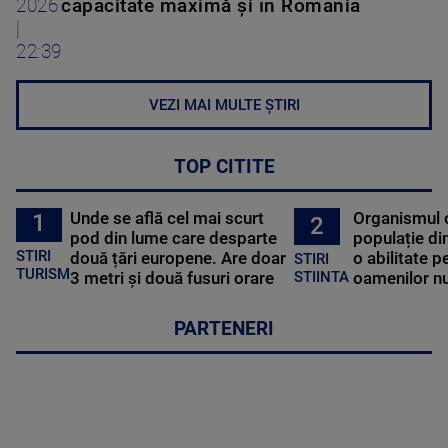
2026
capacitate maximă și în România
|
22:39
VEZI MAI MULTE ȘTIRI
TOP CITITE
Unde se află cel mai scurt
Organismul 
1
2
pod din lume care desparte
populație di
STIRI
două țări europene. Are doar
o abilitate p
STIRI
TURISM
3 metri și două fusuri orare
oamenilor nu
STIINTA
PARTENERI