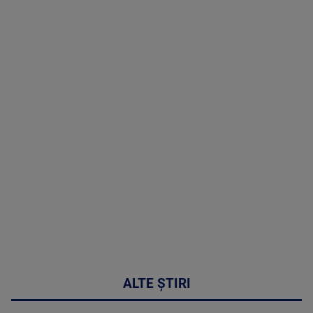
TV # 19.00 -
05 August
2026
MAI
MULTE
DETALII
50:27
ALTE ȘTIRI