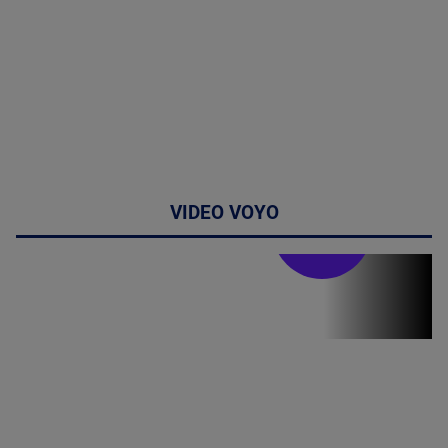
VIDEO VOYO
Stirile PRO TV
Stirile PRO