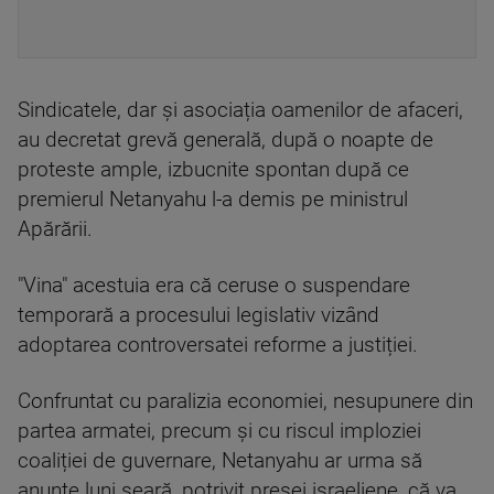
Sindicatele, dar și asociația oamenilor de afaceri,
au decretat grevă generală, după o noapte de
proteste ample, izbucnite spontan după ce
premierul Netanyahu l-a demis pe ministrul
Apărării.
"Vina" acestuia era că ceruse o suspendare
temporară a procesului legislativ vizând
adoptarea controversatei reforme a justiției.
Confruntat cu paralizia economiei, nesupunere din
partea armatei, precum și cu riscul imploziei
coaliției de guvernare, Netanyahu ar urma să
anunțe luni seară, potrivit presei israeliene, că va