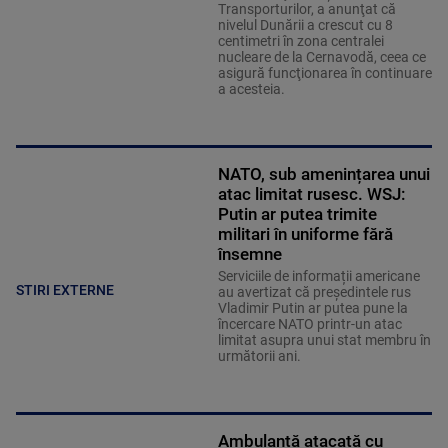
Transporturilor, a anunţat că
nivelul Dunării a crescut cu 8
centimetri în zona centralei
nucleare de la Cernavodă, ceea ce
asigură funcţionarea în continuare
a acesteia.
NATO, sub amenințarea unui
atac limitat rusesc. WSJ:
Putin ar putea trimite
militari în uniforme fără
însemne
Serviciile de informații americane
STIRI EXTERNE
au avertizat că președintele rus
Vladimir Putin ar putea pune la
încercare NATO printr-un atac
limitat asupra unui stat membru în
următorii ani.
Ambulanță atacată cu