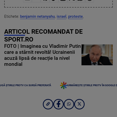
Etichete:
benjamin netanyahu
,
israel
,
proteste
,
ARTICOL RECOMANDAT DE
SPORT.RO
FOTO | Imaginea cu Vladimir Putin
care a stârnit revoltă! Ucrainenii
acuză lipsă de reacție la nivel
mondial
UGĂ ȘTIRILE PROTV CA SURSĂ PREFERATĂ
URMĂREȘTE ȘTIRILE PROTV ÎN GOOGLE 