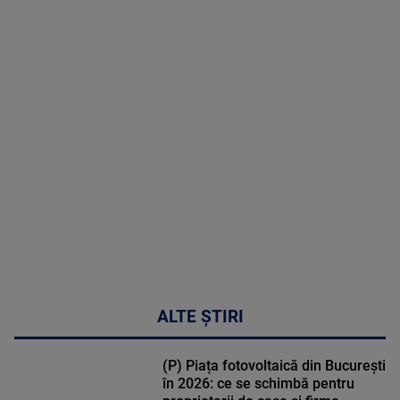
2026
MAI
MULTE
DETALII
02:33:45
ALTE ȘTIRI
(P) Piața fotovoltaică din București
în 2026: ce se schimbă pentru