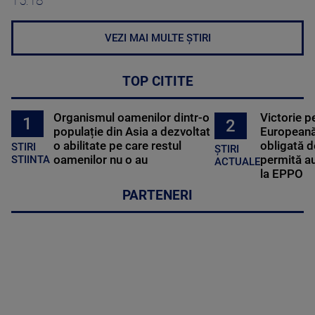
15:18
VEZI MAI MULTE ȘTIRI
TOP CITITE
Organismul oamenilor dintr-o
Victorie p
1
2
populație din Asia a dezvoltat
Europeană
o abilitate pe care restul
obligată d
STIRI
ȘTIRI
oamenilor nu o au
permită au
STIINTA
ACTUALE
la EPPO
PARTENERI