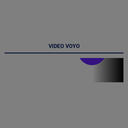
VIDEO VOYO
Stirile PRO TV
Stirile PRO
TV # 07.00 -
09 August