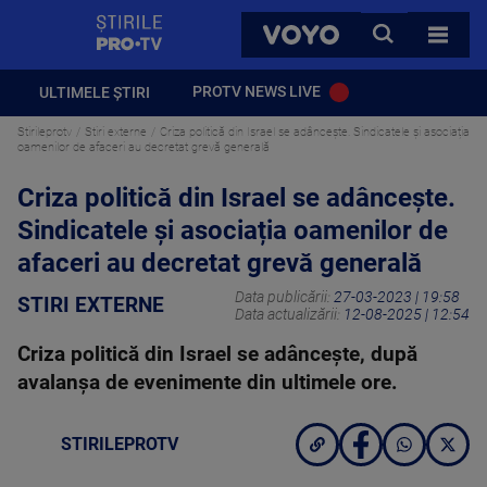
StirilePROTV
CAUTA
VOYO
TOATE 
PROTV NEWS LIVE
ULTIMELE ȘTIRI
Stirileprotv
Stiri externe
Criza politică din Israel se adâncește. Sindicatele și asociația
oamenilor de afaceri au decretat grevă generală
Criza politică din Israel se adâncește.
Sindicatele și asociația oamenilor de
afaceri au decretat grevă generală
Data publicării:
27-03-2023 | 19:58
STIRI EXTERNE
Data actualizării:
12-08-2025 | 12:54
Criza politică din Israel se adâncește, după
avalanșa de evenimente din ultimele ore.
STIRILEPROTV