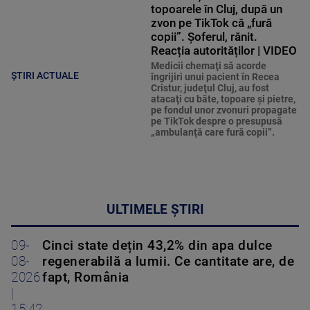
topoarele în Cluj, după un
zvon pe TikTok că „fură
copii”. Șoferul, rănit.
Reacția autorităților | VIDEO
Medicii chemaţi să acorde
ȘTIRI ACTUALE
îngrijiri unui pacient în Recea
Cristur, judeţul Cluj, au fost
atacaţi cu bâte, topoare şi pietre,
pe fondul unor zvonuri propagate
pe TikTok despre o presupusă
„ambulanţă care fură copii”.
ULTIMELE ȘTIRI
09-
Cinci state dețin 43,2% din apa dulce
08-
regenerabilă a lumii. Ce cantitate are, de
2026
fapt, România
|
15:42