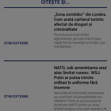
CITEȘTE ȘI...
„Zona zombilor” din Londra.
Cum arată cartierul turistic
afectat de droguri și
criminalitate
Pe trotuarul unei străzi
aglomerate, pe care trec în pas
rapid mii de navetiști și turiști, zac
STIRI EXTERNE
trei bărbați.
NATO, sub amenințarea unui
atac limitat rusesc. WSJ:
Putin ar putea trimite
militari în uniforme fără
însemne
Serviciile de informații americane
STIRI EXTERNE
au avertizat că președintele rus
Vladimir Putin ar putea pune la
încercare NATO printr-un atac
limitat asupra unui stat membru în