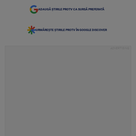
ADAUGĂ ȘTIRILE PROTV CA SURSĂ PREFERATĂ
URMĂREȘTE ȘTIRILE PROTV ÎN GOOGLE DISCOVER