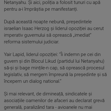
Netanyahu. Și aici, poliția a folosit tunuri cu apă
pentru a-i împrăștia pe manifestanți.
După această noapte nebună, preşedintele
israelian Isaac Herzog și liderul opoziției au cerut
imperativ guvernului să oprească „imediat”
reforma sistemului judiciar.
Yair Lapid, liderul opoziției: ”Îi indemn pe cei din
guvern și din Blocul Likud (partidul lui Netanyahu)
să-și și bage mințile-n cap, să oprească procesul
legislativ, să mergem împreună la președinte și să
începem un dialog national.”
Și mai relevant, de dimineață, sindicatele și
asociațiile oamenilor de afaceri au declarat grevă
generală, paralizând tara - avioanele nu mai