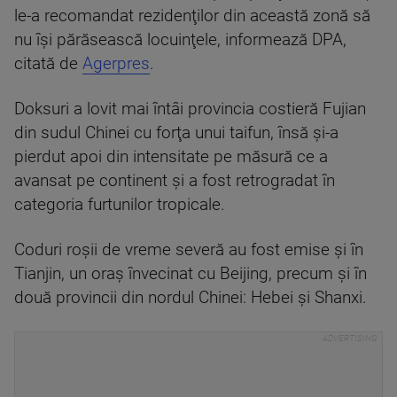
le-a recomandat rezidenţilor din această zonă să
nu îşi părăsească locuinţele, informează DPA,
citată de
Agerpres
.
Doksuri a lovit mai întâi provincia costieră Fujian
din sudul Chinei cu forţa unui taifun, însă şi-a
pierdut apoi din intensitate pe măsură ce a
avansat pe continent şi a fost retrogradat în
categoria furtunilor tropicale.
Coduri roşii de vreme severă au fost emise şi în
Tianjin, un oraş învecinat cu Beijing, precum şi în
două provincii din nordul Chinei: Hebei şi Shanxi.