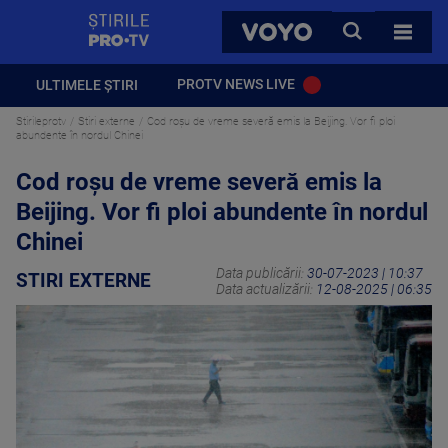
StirilePROTV
CAUTA
VOYO
TOATE 
PROTV NEWS LIVE
ULTIMELE ȘTIRI
Stirileprotv
Stiri externe
Cod roşu de vreme severă emis la Beijing. Vor fi ploi
abundente în nordul Chinei
Cod roşu de vreme severă emis la
Beijing. Vor fi ploi abundente în nordul
Chinei
Data publicării:
30-07-2023 | 10:37
STIRI EXTERNE
Data actualizării:
12-08-2025 | 06:35