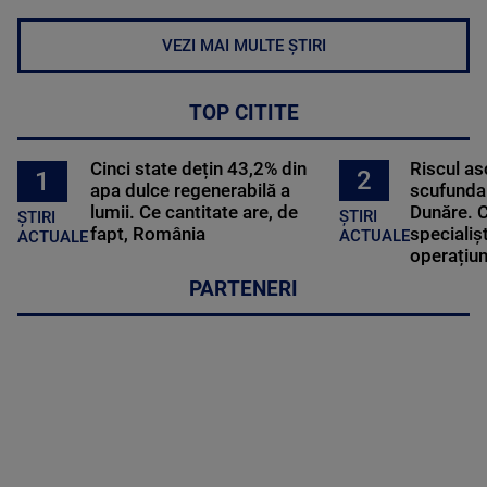
VEZI MAI MULTE ȘTIRI
TOP CITITE
Cinci state dețin 43,2% din
Riscul a
2
1
apa dulce regenerabilă a
scufundar
lumii. Ce cantitate are, de
Dunăre. C
ȘTIRI
ȘTIRI
fapt, România
specialișt
ACTUALE
ACTUALE
operațiun
PARTENERI