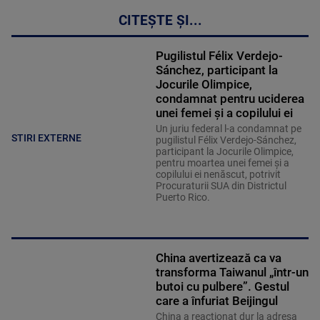
CITEȘTE ȘI...
Pugilistul Félix Verdejo-
Sánchez, participant la
Jocurile Olimpice,
condamnat pentru uciderea
unei femei şi a copilului ei
Un juriu federal l-a condamnat pe
STIRI EXTERNE
pugilistul Félix Verdejo-Sánchez,
participant la Jocurile Olimpice,
pentru moartea unei femei şi a
copilului ei nenăscut, potrivit
Procuraturii SUA din Districtul
Puerto Rico.
China avertizează ca va
transforma Taiwanul „într-un
butoi cu pulbere”. Gestul
care a înfuriat Beijingul
China a reacționat dur la adresa