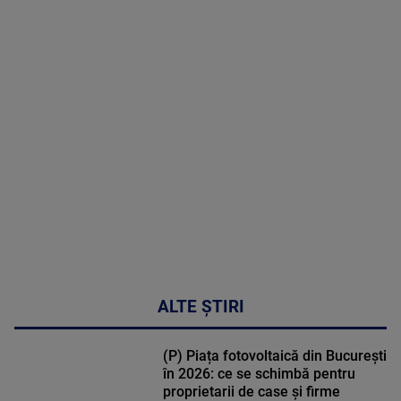
2026
MAI
MULTE
DETALII
46:08
ALTE ȘTIRI
(P) Piața fotovoltaică din București
în 2026: ce se schimbă pentru
proprietarii de case și firme