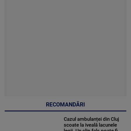
RECOMANDĂRI
Cazul ambulanței din Cluj
scoate la iveală lacunele
legii. Un clip fals poate fi