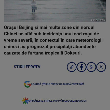
PROFIMEDIA
Oraşul Beijing şi mai multe zone din nordul
Chinei se află sub incidenţa unui cod roşu de
vreme severă, în contextul în care meteorologii
chinezi au prognozat precipitaţii abundente
cauzate de furtuna tropicală Doksuri.
STIRILEPROTV
ADAUGĂ ȘTIRILE PROTV CA SURSĂ PREFERATĂ
URMĂREȘTE ȘTIRILE PROTV ÎN GOOGLE DISCOVER