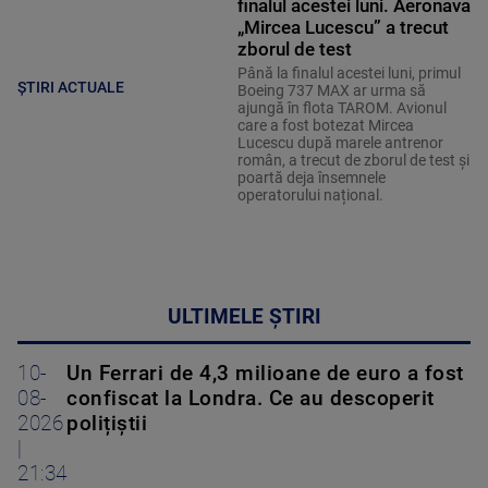
finalul acestei luni. Aeronava
„Mircea Lucescu” a trecut
zborul de test
Până la finalul acestei luni, primul
ȘTIRI ACTUALE
Boeing 737 MAX ar urma să
ajungă în flota TAROM. Avionul
care a fost botezat Mircea
Lucescu după marele antrenor
român, a trecut de zborul de test și
poartă deja însemnele
operatorului național.
ULTIMELE ȘTIRI
10-
Un Ferrari de 4,3 milioane de euro a fost
08-
confiscat la Londra. Ce au descoperit
2026
polițiștii
|
21:34