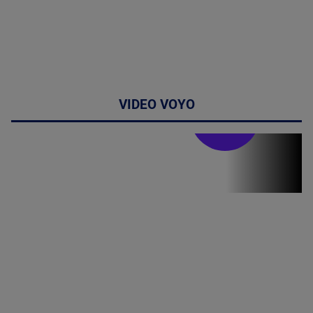
VIDEO VOYO
Stirile PRO TV
Stirile PRO
TV # 19.00 -
10 August