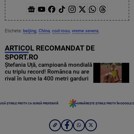
Etichete:
beijing
,
China
,
cod rosu
,
vreme severa
,
ARTICOL RECOMANDAT DE
SPORT.RO
Ștefania Uță, campioană mondială
cu triplu record! Românca nu are
rival în lume la 400 metri garduri
UGĂ ȘTIRILE PROTV CA SURSĂ PREFERATĂ
URMĂREȘTE ȘTIRILE PROTV ÎN GOOGLE 