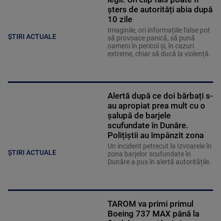
șters de autorități abia după
10 zile
Imaginile, ori informațiile false pot
ȘTIRI ACTUALE
să provoace panică, să pună
oameni în pericol și, în cazuri
extreme, chiar să ducă la violență.
Alertă după ce doi bărbați s-
au apropiat prea mult cu o
șalupă de barjele
scufundate în Dunăre.
Polițiștii au împânzit zona
Un incident petrecut la Izvoarele în
ȘTIRI ACTUALE
zona barjelor scufundate în
Dunăre a pus în alertă autoritățile.
TAROM va primi primul
Boeing 737 MAX până la