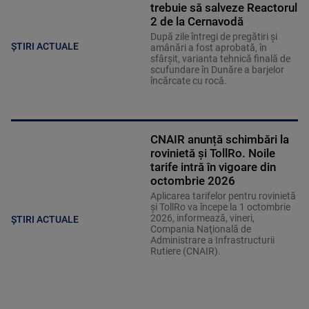
trebuie să salveze Reactorul
2 de la Cernavodă
După zile întregi de pregătiri și
ȘTIRI ACTUALE
amânări a fost aprobată, în
sfârșit, varianta tehnică finală de
scufundare în Dunăre a barjelor
încărcate cu rocă.
CNAIR anunță schimbări la
rovinietă și TollRo. Noile
tarife intră în vigoare din
octombrie 2026
Aplicarea tarifelor pentru rovinietă
şi TollRo va începe la 1 octombrie
2026, informează, vineri,
ȘTIRI ACTUALE
Compania Naţională de
Administrare a Infrastructurii
Rutiere (CNAIR).