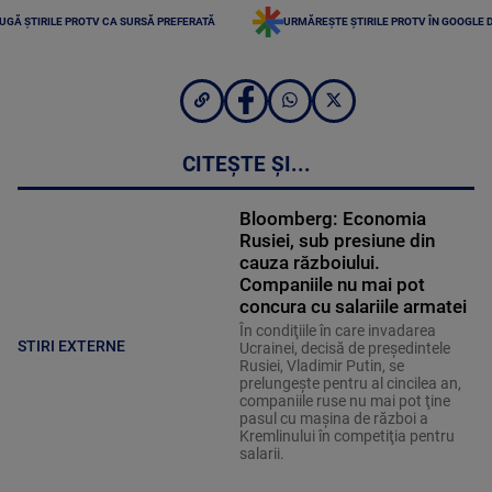
UGĂ ȘTIRILE PROTV CA SURSĂ PREFERATĂ
URMĂREȘTE ȘTIRILE PROTV ÎN GOOGLE 
CITEȘTE ȘI...
Bloomberg: Economia
Rusiei, sub presiune din
cauza războiului.
Companiile nu mai pot
concura cu salariile armatei
În condiţiile în care invadarea
STIRI EXTERNE
Ucrainei, decisă de preşedintele
Rusiei, Vladimir Putin, se
prelungeşte pentru al cincilea an,
companiile ruse nu mai pot ţine
pasul cu maşina de război a
Kremlinului în competiţia pentru
salarii.