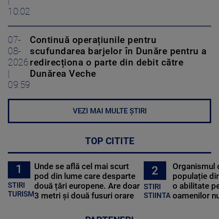
|
10:02
07-
Continuă operațiunile pentru
08-
scufundarea barjelor în Dunăre pentru a
2026
redirecționa o parte din debit către
|
Dunărea Veche
09:59
VEZI MAI MULTE ȘTIRI
TOP CITITE
Unde se află cel mai scurt
Organismul 
1
2
pod din lume care desparte
populație di
STIRI
două țări europene. Are doar
o abilitate p
STIRI
TURISM
3 metri și două fusuri orare
oamenilor nu
STIINTA