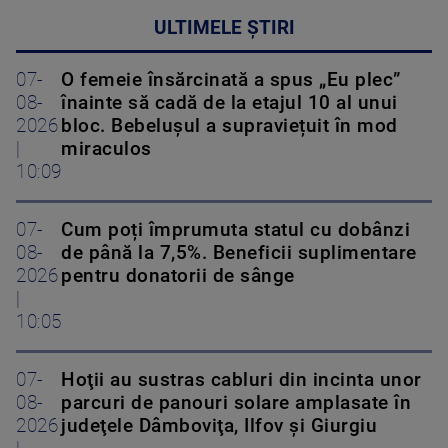
ULTIMELE ȘTIRI
07-
O femeie însărcinată a spus „Eu plec”
08-
înainte să cadă de la etajul 10 al unui
2026
bloc. Bebelușul a supraviețuit în mod
|
miraculos
10:09
07-
Cum poți împrumuta statul cu dobânzi
08-
de până la 7,5%. Beneficii suplimentare
2026
pentru donatorii de sânge
|
10:05
07-
Hoţii au sustras cabluri din incinta unor
08-
parcuri de panouri solare amplasate în
2026
judeţele Dâmboviţa, Ilfov şi Giurgiu