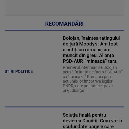
RECOMANDĂRI
Bolojan, înaintea ratingului
de țară Moody’s: Am fost
cinstiți cu românii, am
muncit din greu. Alianța
PSD-AUR ”minează” țara
Premierul interimar Ilie Bolojan
STIRI POLITICE
acuză ”alianța de facto PSD-AUR”
că ”minează” România prin
acțiunile lor împotriva legilor
PNRR, care pot aduce grave
prejudicii țării.
Soluția finală pentru
devierea Dunării. Cum vor fi
scufundate barjele care