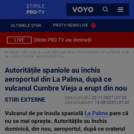
StirilePROTV
CAUTA
VOYO
TOATE 
PROTV NEWS LIVE
ULTIMELE ȘTIRI
LIVE
Știrile PRO TV ale dimineții
Stirileprotv
Stiri externe
Autoritățile spaniole au închis aeroportul din La Palma, după
ce vulcanul Cumbre Vieja a erupt din nou
Autoritățile spaniole au închis
aeroportul din La Palma, după ce
vulcanul Cumbre Vieja a erupt din nou
Data publicării:
22-11-2021 | 07:33
STIRI EXTERNE
Data actualizării:
13-08-2025 | 07:50
Vulcanul de pe insula spaniolă
La Palma
pare că
nu se mai oprește. Autoritățile au închis
duminică, din nou, aeroportul, după ce craterul