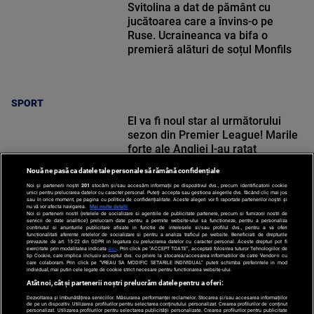
Svitolina a dat de pământ cu
jucătoarea care a învins-o pe
Ruse. Ucraineanca va bifa o
premieră alături de soțul Monfils
SPORT
El va fi noul star al următorului
sezon din Premier League! Marile
forțe ale Angliei l-au ratat
Nouă ne pasă ca datele tale personale să rămână confidențiale
Noi și partenerii noștri
201
stocăm și/sau accesăm informații pe dispozitivul dvs., precum identificatorii cookie
unici pentru prelucrarea datelor cu caracter personal. Puteți accepta sau gestiona alegerile dvs. făcând clic mai jos
sau în orice moment, pe pagina cu politica de confidențialitate. Aceste alegeri vor fi raportate partenerilor noștri și
nu vă vor afecta navigarea.
Mai multe detalii
Noi si partenerii nostri (retelele de socializare si agentiile de publicitate partenere, precum si furnizorii nostri de
SPORT
servicii de date analitice) prelucram date pentru a permite website-ului sa functioneze, pentru a personaliza
continutul si anunturile publicitare afisate in functie de interesele si/sau profilul dvs., pentru a va oferi
functionalitati aferente retelelor de socializare si pentru a analiza traficul pe website. Beneficiati de drepturile
prevazute de art. 15-22 din GDPR in legatura cu prelucrarea datelor cu caracter personal. Aceste drepturi pot fi
exercitate prin modalitatea indicata
aici
. Prin click pe “ACCEPT TOATE”, acceptati folosirea tuturor Tehnologiilor de
tip Cookie, care implica inclusiv acceptul dvs. cu privire la stocarea/accesarea informatiilor de catre Vendor-ii cu
care colaboram. Prin click pe “VREAU SA MODIFIC SETARILE INDIVIDUAL” puteti schimba preferintele in mod
individual, mai putin cele legate de cookie strict necesare pentru functionarea website-ului.
Atât noi, cât și partenerii noștri prelucrăm datele pentru a oferi:
Dezvoltarea și îmbunătățirea serviciilor. Măsurarea performanței reclamelor. Stocarea și/sau accesarea informațiilor
de pe un dispozitiv. Utilizarea profilurilor pentru selectarea conținutului personalizat. Crearea profilurilor de conținut
personalizat. Utilizarea profilurilor pentru selectarea publicității personalizate. Crearea profilurilor pentru publicitate