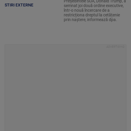
Președintele SUA, Donald Trump, a
STIRI EXTERNE
semnat joi două ordine executive,
într-o nouă încercare de a
restricționa dreptul la cetățenie
prin naștere, informează dpa.