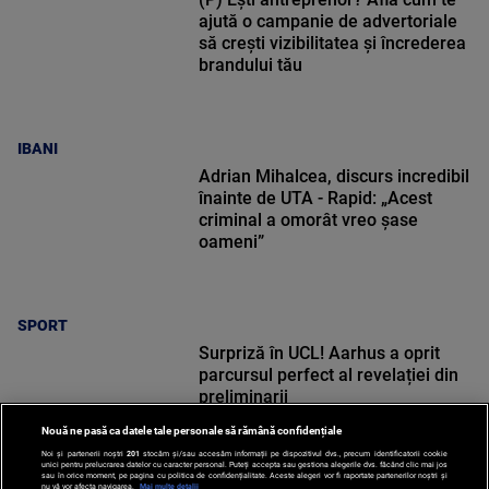
ajută o campanie de advertoriale
să crești vizibilitatea și încrederea
brandului tău
IBANI
Adrian Mihalcea, discurs incredibil
înainte de UTA - Rapid: „Acest
criminal a omorât vreo șase
oameni”
SPORT
Surpriză în UCL! Aarhus a oprit
parcursul perfect al revelației din
preliminarii
Nouă ne pasă ca datele tale personale să rămână confidențiale
Noi și partenerii noștri
201
stocăm și/sau accesăm informații pe dispozitivul dvs., precum identificatorii cookie
unici pentru prelucrarea datelor cu caracter personal. Puteți accepta sau gestiona alegerile dvs. făcând clic mai jos
sau în orice moment, pe pagina cu politica de confidențialitate. Aceste alegeri vor fi raportate partenerilor noștri și
nu vă vor afecta navigarea.
Mai multe detalii