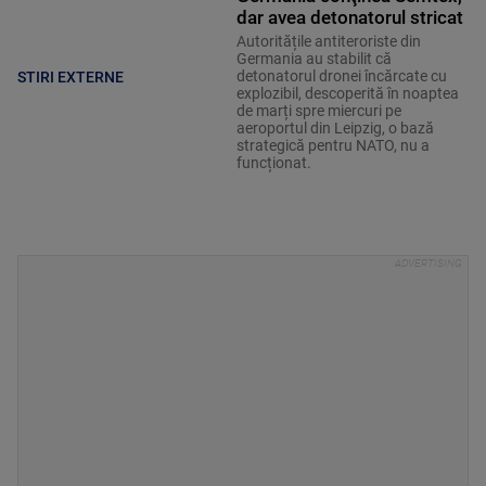
dar avea detonatorul stricat
Autoritățile antiteroriste din
Germania au stabilit că
detonatorul dronei încărcate cu
STIRI EXTERNE
explozibil, descoperită în noaptea
de marți spre miercuri pe
aeroportul din Leipzig, o bază
strategică pentru NATO, nu a
funcționat.