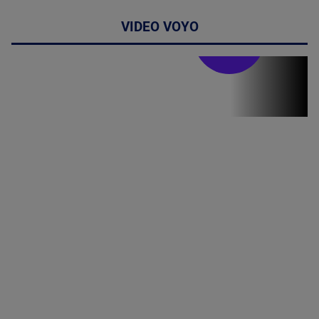
VIDEO VOYO
Stirile PRO TV
Stirile PRO
TV # 19.00 -
05 August
2026
MAI
MULTE
DETALII