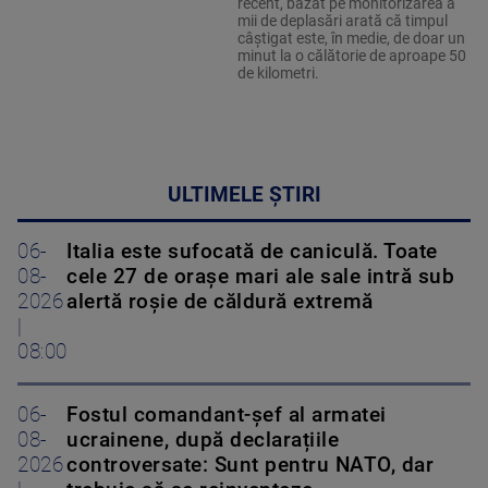
recent, bazat pe monitorizarea a
mii de deplasări arată că timpul
câștigat este, în medie, de doar un
minut la o călătorie de aproape 50
de kilometri.
ULTIMELE ȘTIRI
06-
Italia este sufocată de caniculă. Toate
08-
cele 27 de oraşe mari ale sale intră sub
2026
alertă roșie de căldură extremă
|
08:00
06-
Fostul comandant-șef al armatei
08-
ucrainene, după declarațiile
2026
controversate: Sunt pentru NATO, dar