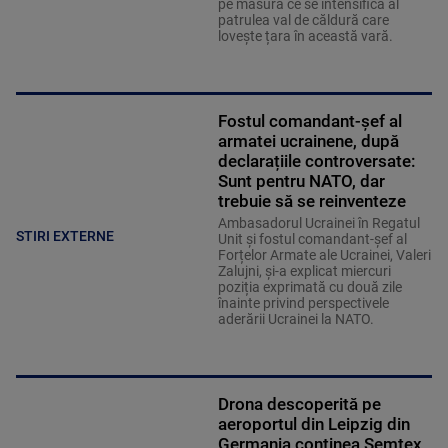
pe măsură ce se intensifică al
patrulea val de căldură care
lovește țara în această vară.
Fostul comandant-șef al
armatei ucrainene, după
declarațiile controversate:
Sunt pentru NATO, dar
trebuie să se reinventeze
Ambasadorul Ucrainei în Regatul
STIRI EXTERNE
Unit și fostul comandant-șef al
Forțelor Armate ale Ucrainei, Valeri
Zalujni, și-a explicat miercuri
poziția exprimată cu două zile
înainte privind perspectivele
aderării Ucrainei la NATO.
Drona descoperită pe
aeroportul din Leipzig din
Germania conţinea Semtex,