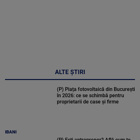
50:27
ALTE ȘTIRI
(P) Piața fotovoltaică din București
în 2026: ce se schimbă pentru
proprietarii de case și firme
IBANI
(P) Ești antreprenor? Află cum te