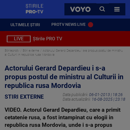
StirilePROTV
CAUTA
VOYO
TOATE 
PROTV NEWS LIVE
ULTIMELE ȘTIRI
LIVE
Știrile PRO TV
Stirileprotv
Stiri externe
Actorului Gerard Depardieu i s-a propus postul de ministru
al Culturii in republica rusa Mordovia
Actorului Gerard Depardieu i s-a
propus postul de ministru al Culturii in
republica rusa Mordovia
Data publicării:
06-01-2013 | 18:26
STIRI EXTERNE
Data actualizării:
16-08-2025 | 23:18
VIDEO. Actorul Gerard Depardieu, care a primit
cetatenie rusa, a fost intampinat cu elogii in
republica rusa Mordovia, unde i s-a propus