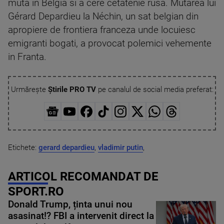
muta in Belgia si a cere cetatenie rusa. Mutarea lui
Gérard Depardieu la Néchin, un sat belgian din
apropiere de frontiera franceza unde locuiesc
emigranti bogati, a provocat polemici vehemente
in Franta.
Urmărește
Știrile PRO TV
pe canalul de social media preferat:
Etichete:
gerard depardieu
,
vladimir putin
,
ARTICOL RECOMANDAT DE
SPORT.RO
Donald Trump, ținta unui nou
asasinat!? FBI a intervenit direct la