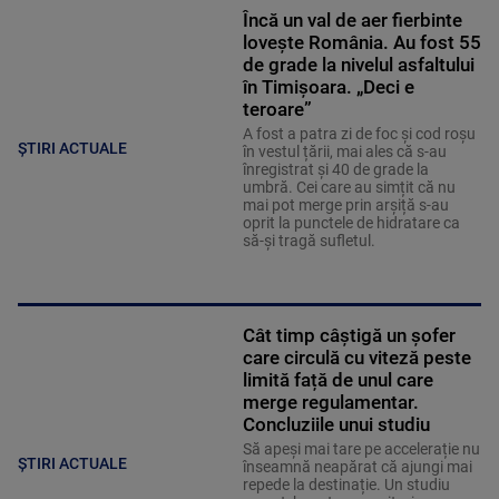
Încă un val de aer fierbinte
lovește România. Au fost 55
de grade la nivelul asfaltului
în Timișoara. „Deci e
teroare”
A fost a patra zi de foc și cod roșu
ȘTIRI ACTUALE
în vestul țării, mai ales că s-au
înregistrat și 40 de grade la
umbră. Cei care au simțit că nu
mai pot merge prin arșiță s-au
oprit la punctele de hidratare ca
să-și tragă sufletul.
Cât timp câștigă un șofer
care circulă cu viteză peste
limită față de unul care
merge regulamentar.
Concluziile unui studiu
Să apeși mai tare pe accelerație nu
ȘTIRI ACTUALE
înseamnă neapărat că ajungi mai
repede la destinație. Un studiu