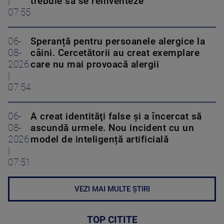
|
trebuie să se reinventeze
07:55
06-
Speranță pentru persoanele alergice la
08-
câini. Cercetătorii au creat exemplare
2026
care nu mai provoacă alergii
|
07:54
06-
A creat identităţi false şi a încercat să
08-
ascundă urmele. Nou incident cu un
2026
model de inteligență artificială
|
07:51
VEZI MAI MULTE ȘTIRI
TOP CITITE