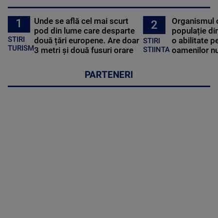
Unde se află cel mai scurt
Organismul 
1
2
pod din lume care desparte
populație di
STIRI
două țări europene. Are doar
o abilitate p
STIRI
TURISM
3 metri și două fusuri orare
oamenilor nu
STIINTA
PARTENERI