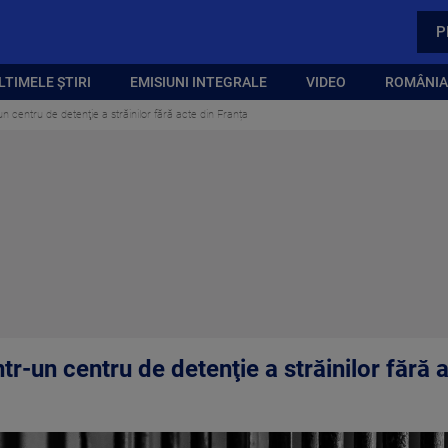
P
LTIMELE ȘTIRI
EMISIUNI INTEGRALE
VIDEO
ROMÂNIA,
un centru de detenţie a străinilor fără acte din Franța
tr-un centru de detenţie a străinilor fără 