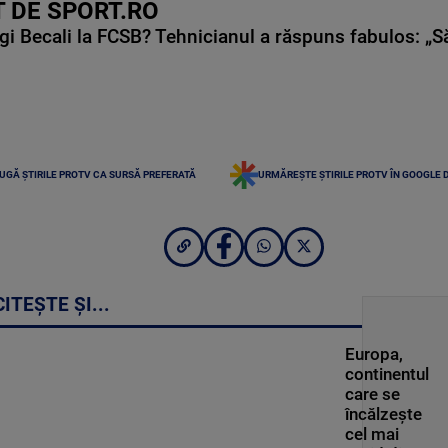
 DE SPORT.RO
gi Becali la FCSB? Tehnicianul a răspuns fabulos: „S
UGĂ ȘTIRILE PROTV CA SURSĂ PREFERATĂ
URMĂREȘTE ȘTIRILE PROTV ÎN GOOGLE 
CITEȘTE ȘI...
Europa,
continentul
care se
încălzește
cel mai