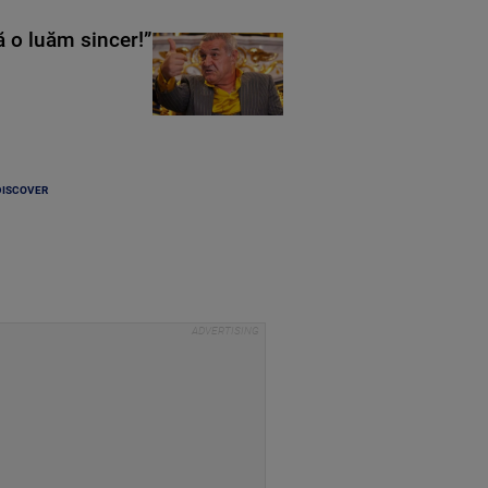
ă o luăm sincer!”
DISCOVER