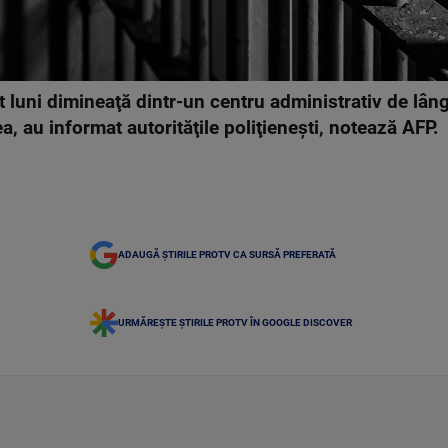
t luni dimineaţă dintr-un centru administrativ de lâng
a, au informat autorităţile poliţieneşti, notează AFP.
ADAUGĂ ȘTIRILE PROTV CA SURSĂ PREFERATĂ
URMĂREȘTE ȘTIRILE PROTV ÎN GOOGLE DISCOVER