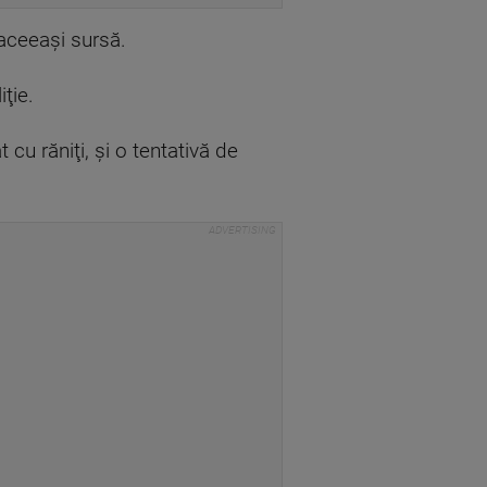
 aceeaşi sursă.
ţie.
cu răniţi, şi o tentativă de