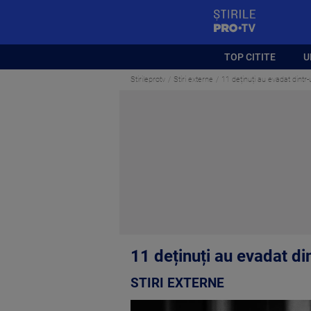
StirilePROTV
TOP CITITE
U
Stirileprotv
Stiri externe
11 deținuți au evadat dintr-
11 deținuți au evadat din
STIRI EXTERNE