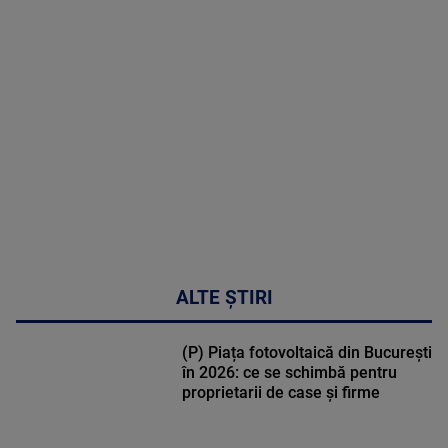
MAI
MULTE
DETALII
02:33:45
ALTE ȘTIRI
(P) Piața fotovoltaică din București
în 2026: ce se schimbă pentru
proprietarii de case și firme