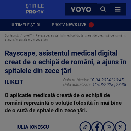
StirilePROTV
CAUTA
VOYO
TOATE 
PROTV NEWS LIVE
ULTIMELE ȘTIRI
Stirileprotv
iLikeIT
Rayscape, asistentul medical digital creat de o echipă de români,
a ajuns în spitalele din zece țări
Rayscape, asistentul medical digital
creat de o echipă de români, a ajuns în
spitalele din zece țări
Data publicării:
10-04-2024 | 10:45
ILIKEIT
Data actualizării:
11-08-2025 | 23:38
O aplicație medicală creată de o echipă de
români reprezintă o soluție folosită în mai bine
de o sută de spitale din zece țări.
IULIA IONESCU