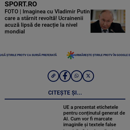
SPORT.RO
FOTO | Imaginea cu Vladimir Putin
care a stârnit revoltă! Ucrainenii
acuză lipsă de reacție la nivel
mondial
UGĂ ȘTIRILE PROTV CA SURSĂ PREFERATĂ
URMĂREȘTE ȘTIRILE PROTV ÎN GOOGLE 
CITEȘTE ȘI...
UE a prezentat etichetele
pentru conținutul generat de
AI. Cum vor fi marcate
imaginile și textele false