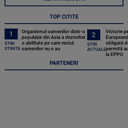
TOP CITITE
Organismul oamenilor dintr-o
Victorie p
1
2
populație din Asia a dezvoltat
Europeană
o abilitate pe care restul
obligată d
STIRI
ȘTIRI
oamenilor nu o au
permită au
STIINTA
ACTUALE
la EPPO
PARTENERI