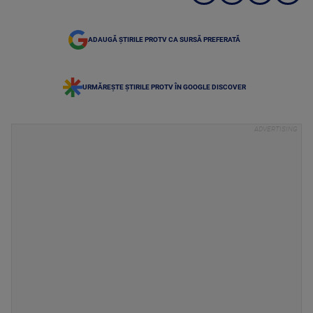
ADAUGĂ ȘTIRILE PROTV CA SURSĂ PREFERATĂ
URMĂREȘTE ȘTIRILE PROTV ÎN GOOGLE DISCOVER