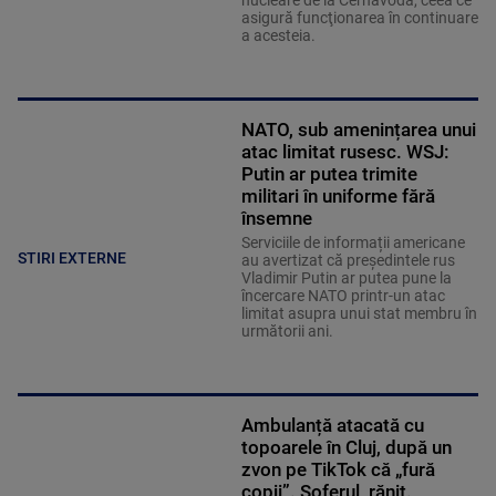
nucleare de la Cernavodă, ceea ce
asigură funcţionarea în continuare
a acesteia.
NATO, sub amenințarea unui
atac limitat rusesc. WSJ:
Putin ar putea trimite
militari în uniforme fără
însemne
Serviciile de informații americane
STIRI EXTERNE
au avertizat că președintele rus
Vladimir Putin ar putea pune la
încercare NATO printr-un atac
limitat asupra unui stat membru în
următorii ani.
Ambulanță atacată cu
topoarele în Cluj, după un
zvon pe TikTok că „fură
copii”. Șoferul, rănit.