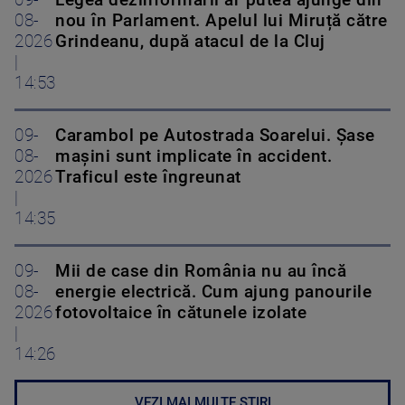
09-
Legea dezinformării ar putea ajunge din
08-
nou în Parlament. Apelul lui Miruță către
2026
Grindeanu, după atacul de la Cluj
|
14:53
09-
Carambol pe Autostrada Soarelui. Șase
08-
mașini sunt implicate în accident.
2026
Traficul este îngreunat
|
14:35
09-
Mii de case din România nu au încă
08-
energie electrică. Cum ajung panourile
2026
fotovoltaice în cătunele izolate
|
14:26
VEZI MAI MULTE ȘTIRI