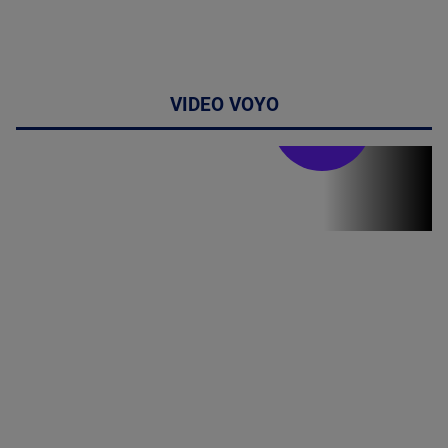
VIDEO VOYO
Stirile PRO TV
Stirile PRO
TV # 07.00 -
09 August
2026