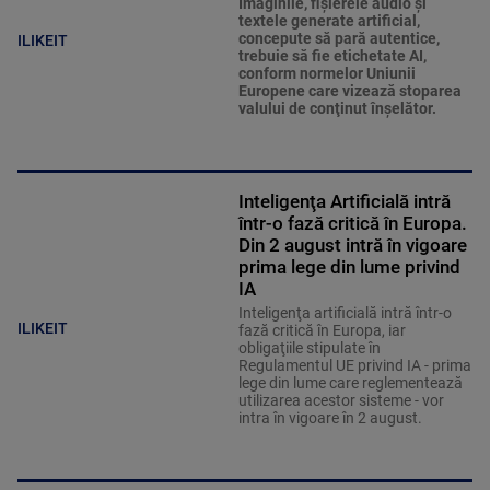
Imaginile, fişierele audio şi
textele generate artificial,
concepute să pară autentice,
ILIKEIT
trebuie să fie etichetate AI,
conform normelor Uniunii
Europene care vizează stoparea
valului de conţinut înşelător.
Inteligenţa Artificială intră
într-o fază critică în Europa.
Din 2 august intră în vigoare
prima lege din lume privind
IA
Inteligenţa artificială intră într-o
ILIKEIT
fază critică în Europa, iar
obligaţiile stipulate în
Regulamentul UE privind IA - prima
lege din lume care reglementează
utilizarea acestor sisteme - vor
intra în vigoare în 2 august.