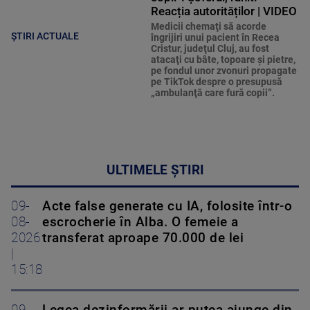
Reacția autorităților | VIDEO
Medicii chemaţi să acorde
ȘTIRI ACTUALE
îngrijiri unui pacient în Recea
Cristur, judeţul Cluj, au fost
atacaţi cu bâte, topoare şi pietre,
pe fondul unor zvonuri propagate
pe TikTok despre o presupusă
„ambulanţă care fură copii”.
ULTIMELE ȘTIRI
09-
Acte false generate cu IA, folosite într-o
08-
escrocherie în Alba. O femeie a
2026
transferat aproape 70.000 de lei
|
15:18