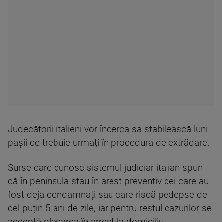
Judecătorii italieni vor încerca sa stabilească luni
pașii ce trebuie urmați în procedura de extrădare.
Surse care cunosc sistemul judiciar italian spun
că în peninsula stau în arest preventiv cei care au
fost deja condamnați sau care riscă pedepse de
cel puțin 5 ani de zile, iar pentru restul cazurilor se
acceptă plasarea în arrest la domiciliu.