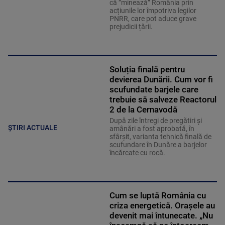
că ”minează” România prin
acțiunile lor împotriva legilor
PNRR, care pot aduce grave
prejudicii țării.
Soluția finală pentru
devierea Dunării. Cum vor fi
scufundate barjele care
trebuie să salveze Reactorul
2 de la Cernavodă
După zile întregi de pregătiri și
ȘTIRI ACTUALE
amânări a fost aprobată, în
sfârșit, varianta tehnică finală de
scufundare în Dunăre a barjelor
încărcate cu rocă.
Cum se luptă România cu
criza energetică. Orașele au
devenit mai întunecate. „Nu