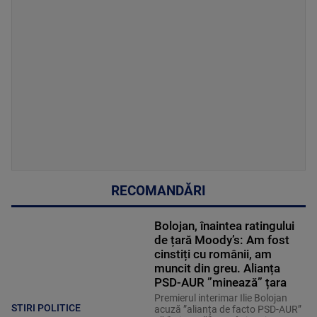
RECOMANDĂRI
Bolojan, înaintea ratingului
de țară Moody’s: Am fost
cinstiți cu românii, am
muncit din greu. Alianța
PSD-AUR ”minează” țara
Premierul interimar Ilie Bolojan
STIRI POLITICE
acuză ”alianța de facto PSD-AUR”