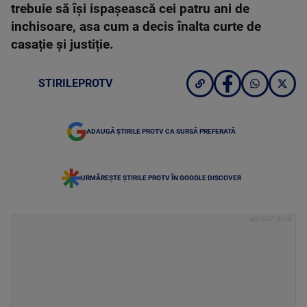
trebuie să își ispașească cei patru ani de
inchisoare, asa cum a decis înalta curte de
casație și justiție.
STIRILEPROTV
ADAUGĂ ȘTIRILE PROTV CA SURSĂ PREFERATĂ
URMĂREȘTE ȘTIRILE PROTV ÎN GOOGLE DISCOVER