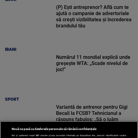
(P) Ești antreprenor? Află cum te
ajută o campanie de advertoriale
să crești vizibilitatea și încrederea
brandului tău
IBANI
Numărul 11 mondial explică unde
greșește WTA: „Scade nivelul de
joc!”
SPORT
Variantă de antrenor pentru Gigi
Becali la FCSB? Tehnicianul a
răspuns fabulos: „Să o luăm
sincer!”
Nouă ne pasă ca datele tale personale să rămână confidențiale
Noi și partenerii noștri
201
stocăm și/sau accesăm informații pe dispozitivul dvs., precum identificatorii cookie