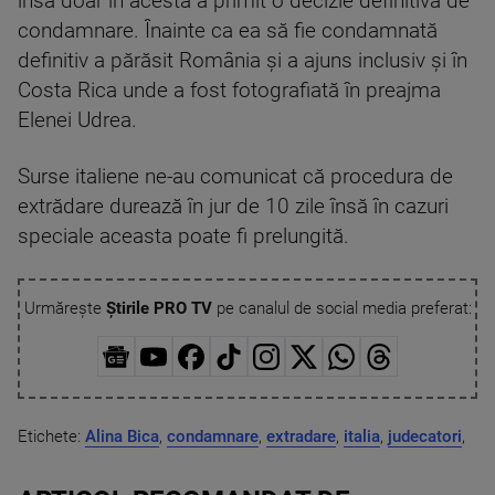
însă doar în acesta a primit o decizie definitivă de
condamnare. Înainte ca ea să fie condamnată
definitiv a părăsit România și a ajuns inclusiv și în
Costa Rica unde a fost fotografiată în preajma
Elenei Udrea.
Surse italiene ne-au comunicat că procedura de
extrădare durează în jur de 10 zile însă în cazuri
speciale aceasta poate fi prelungită.
Urmărește
Știrile PRO TV
pe canalul de social media preferat:
Etichete:
Alina Bica
,
condamnare
,
extradare
,
italia
,
judecatori
,