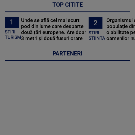
TOP CITITE
Unde se află cel mai scurt
Organismul 
1
2
pod din lume care desparte
populație di
STIRI
două țări europene. Are doar
o abilitate p
STIRI
TURISM
3 metri și două fusuri orare
oamenilor nu
STIINTA
PARTENERI