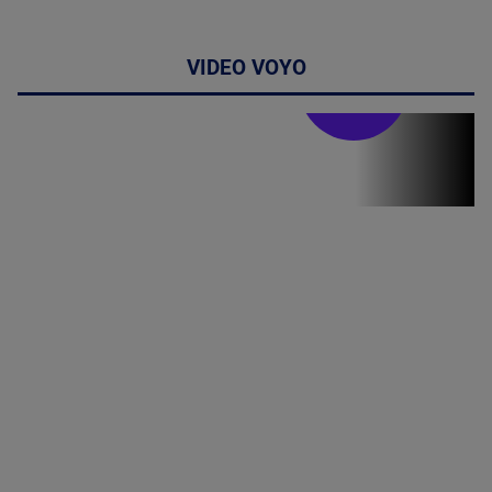
VIDEO VOYO
Stirile PRO TV
Stirile PRO
TV # 19.00 -
06 August
2026
MAI
MULTE