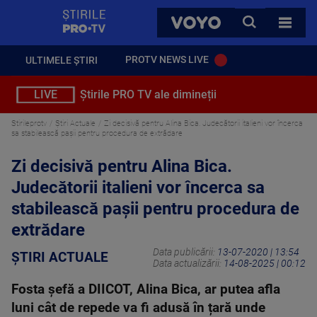
StirilePROTV
CAUTA
VOYO
TOATE 
PROTV NEWS LIVE
ULTIMELE ȘTIRI
LIVE
Știrile PRO TV ale dimineții
Stirileprotv
Știri Actuale
Zi decisivă pentru Alina Bica. Judecătorii italieni vor încerca
sa stabilească pașii pentru procedura de extrădare
Zi decisivă pentru Alina Bica.
Judecătorii italieni vor încerca sa
stabilească pașii pentru procedura de
extrădare
Data publicării:
13-07-2020 | 13:54
ȘTIRI ACTUALE
Data actualizării:
14-08-2025 | 00:12
Fosta șefă a DIICOT, Alina Bica, ar putea afla
luni cât de repede va fi adusă în țară unde