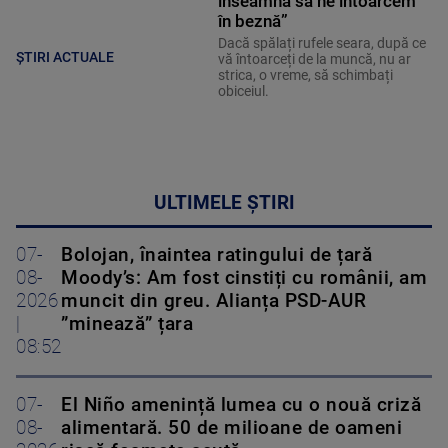
înseamnă să ne întoarcem
în beznă”
Dacă spălați rufele seara, după ce
ȘTIRI ACTUALE
vă întoarceți de la muncă, nu ar
strica, o vreme, să schimbați
obiceiul.
ULTIMELE ȘTIRI
07-
Bolojan, înaintea ratingului de țară
08-
Moody’s: Am fost cinstiți cu românii, am
2026
muncit din greu. Alianța PSD-AUR
|
”minează” țara
08:52
07-
El Niño amenință lumea cu o nouă criză
08-
alimentară. 50 de milioane de oameni