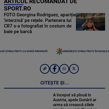
ARTICOL RECOMANDAT DE
SPORT.RO
FOTO Georgina Rodriguez, apariție
'interzisă' pe rețele. Partenera lui
CR7 s-a fotografiat în costum de
baie pe barcă
UGĂ ȘTIRILE PROTV CA SURSĂ PREFERATĂ
URMĂREȘTE ȘTIRILE PROTV ÎN GOOGLE 
CITEȘTE ȘI...
A început să plouă în
Austria, apele Dunării ar
urma să crească zilele