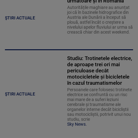
următoare și în România
Autoritățile maghiare au anunțat
joi că în bazinele hidrografice din
Austria ale Dunării a început să
ȘTIRI ACTUALE
plouă, astfel încât o creștere a
nivelului apelor fluviului ar urma să
crească chiar din acest weekend.
Studiu: Trotinetele electrice,
de aproape trei ori mai
periculoase decât
motocicletele și bicicletele
în cazul traumatismelor
Persoanele care folosesc trotinete
ȘTIRI ACTUALE
electrice se confruntă cu un risc
mai mare de a suferi leziuni
cerebrale și traumatisme ale
organelor interne decât bicicliștii
sau motocicliștii, potrivit unui nou
studiu, scrie
Sky News.