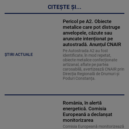
CITEȘTE ȘI...
Pericol pe A2. Obiecte
metalice care pot distruge
anvelopele, căzute sau
aruncate intenționat pe
autostradă. Anunțul CNAIR
Pe Autostrada A2 au fost
ȘTIRI ACTUALE
identificate, în mod repetat,
obiecte metalice confecționate
artizanal, aflate pe partea
carosabilă, avertizează CNAIR prin
Direcția Regională de Drumuri și
Poduri Constanța.
România, în alertă
energetică. Comisia
Europeană a declanșat
monitorizarea
Comisia Europeană monitorizează