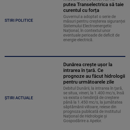
putea Transelectrica să taie
curentul cu forța
Guvernul a adoptat o serie de
STIRI POLITICE
măsuri pentru creșterea siguranței
Sistemului Electroenergetic
Național, în contextul unor
eventuale perioade de deficit de
energie electrică.
Dunărea crește ușor la
intrarea în țară. Ce
prognoze au făcut hidrologii
pentru următoarele zile
Debitul Dunării, la intrarea în ţară,
se situa, vineri, la 1.400 mc/s, însă
va exista o tendinţă de creştere
ȘTIRI ACTUALE
până la 1.450 mc/s, la jumătatea
săptămânii viitoare, reiese din
prognoza publicată de Institutul
Naţional de Hidrologie şi
Gospodărire a Apelor.