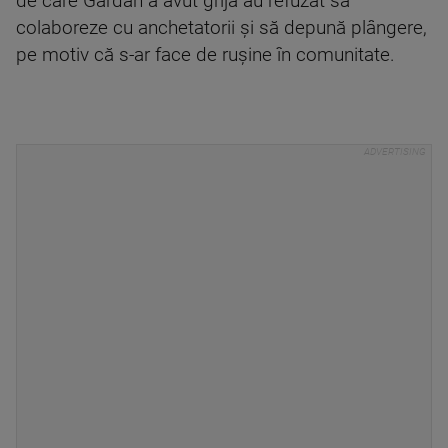
de care Gârdan a avut grijă au refuzat să
colaboreze cu anchetatorii și să depună plângere,
pe motiv că s-ar face de ruşine în comunitate.