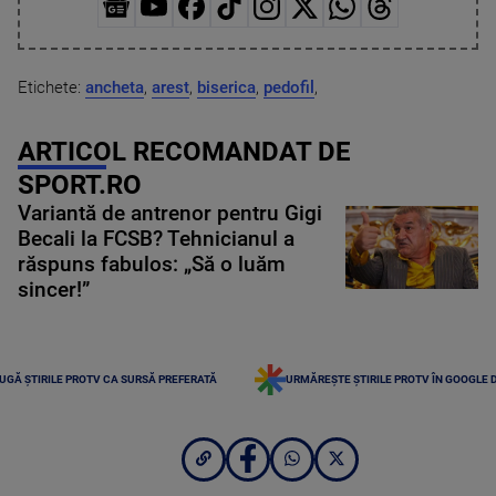
Etichete:
ancheta
,
arest
,
biserica
,
pedofil
,
ARTICOL RECOMANDAT DE
SPORT.RO
Variantă de antrenor pentru Gigi
Becali la FCSB? Tehnicianul a
răspuns fabulos: „Să o luăm
sincer!”
UGĂ ȘTIRILE PROTV CA SURSĂ PREFERATĂ
URMĂREȘTE ȘTIRILE PROTV ÎN GOOGLE 