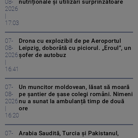
08-
nutriționale și utilizări surprinzătoare
2026
|
17:03
07-
Drona cu explozibil de pe Aeroportul
08-
Leipzig, doborâtă cu piciorul. „Eroul”, un
2026
șofer de autobuz
|
16:41
07-
Un muncitor moldovean, lăsat să moară
08-
pe șantier de șase colegi români. Nimeni
2026
nu a sunat la ambulanță timp de două
|
ore
16:20
07-
Arabia Saudită, Turcia și Pakistanul,