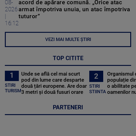
08-
acord de apărare comună. „Orice atac
2026
armat împotriva unuia, un atac împotriva
|
tuturor”
16:12
VEZI MAI MULTE ȘTIRI
TOP CITITE
Unde se află cel mai scurt
Organismul 
1
2
pod din lume care desparte
populație di
STIRI
două țări europene. Are doar
o abilitate p
STIRI
TURISM
3 metri și două fusuri orare
oamenilor nu
STIINTA
PARTENERI