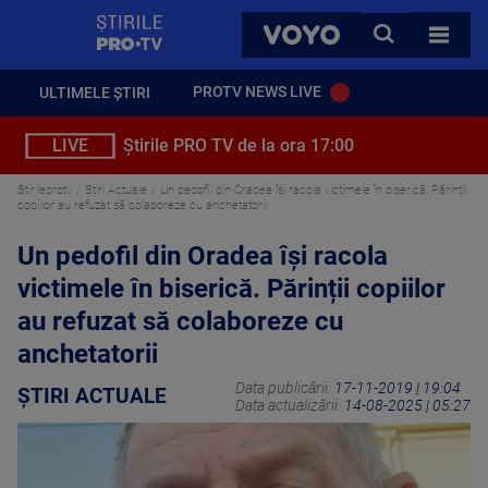
StirilePROTV
CAUTA
VOYO
TOATE 
PROTV NEWS LIVE
ULTIMELE ȘTIRI
LIVE
Știrile PRO TV de la ora 17:00
Stirileprotv
Știri Actuale
Un pedofil din Oradea își racola victimele în biserică. Părinții
copiilor au refuzat să colaboreze cu anchetatorii
Un pedofil din Oradea își racola
victimele în biserică. Părinții copiilor
au refuzat să colaboreze cu
anchetatorii
Data publicării:
17-11-2019 | 19:04
ȘTIRI ACTUALE
Data actualizării:
14-08-2025 | 05:27