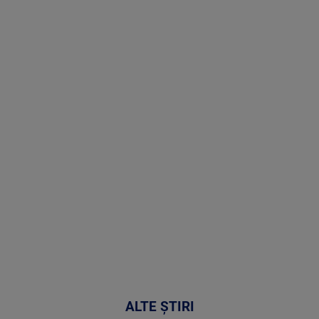
Stirile PRO
TV # 13.00 -
07 August
2026
MAI
MULTE
DETALII
50:53
ALTE ȘTIRI