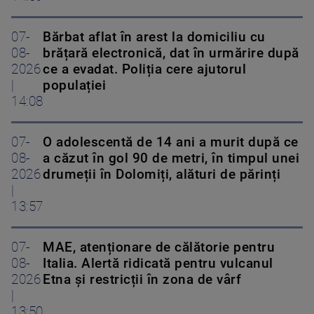
07-
Bărbat aflat în arest la domiciliu cu
08-
brățară electronică, dat în urmărire după
2026
ce a evadat. Poliția cere ajutorul
|
populației
14:08
07-
O adolescentă de 14 ani a murit după ce
08-
a căzut în gol 90 de metri, în timpul unei
2026
drumeții în Dolomiți, alături de părinți
|
13:57
07-
MAE, atenționare de călătorie pentru
08-
Italia. Alertă ridicată pentru vulcanul
2026
Etna și restricții în zona de vârf
|
13:50