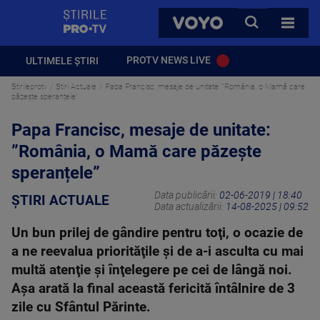
StirilePROTV
CAUTA
VOYO
TOATE 
PROTV NEWS LIVE
ULTIMELE ȘTIRI
Stirileprotv
Știri Actuale
Papa Francisc, mesaje de unitate: ”România, o Mamă care
păzește speranțele”
Papa Francisc, mesaje de unitate:
”România, o Mamă care păzește
speranțele”
Data publicării:
02-06-2019 | 18:40
ȘTIRI ACTUALE
Data actualizării:
14-08-2025 | 09:52
Un bun prilej de gândire pentru toţi, o ocazie de
a ne reevalua priorităţile şi de a-i asculta cu mai
multă atenţie şi înţelegere pe cei de lângă noi.
Aşa arată la final această fericită întâlnire de 3
zile cu Sfântul Părinte.