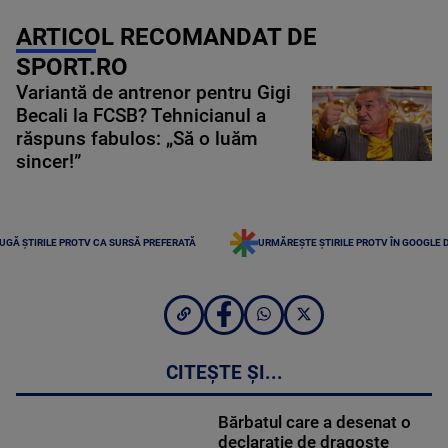
ARTICOL RECOMANDAT DE
SPORT.RO
Variantă de antrenor pentru Gigi
Becali la FCSB? Tehnicianul a
răspuns fabulos: „Să o luăm
sincer!”
UGĂ ȘTIRILE PROTV CA SURSĂ PREFERATĂ
URMĂREȘTE ȘTIRILE PROTV ÎN GOOGLE 
CITEȘTE ȘI...
Bărbatul care a desenat o
declaraţie de dragoste