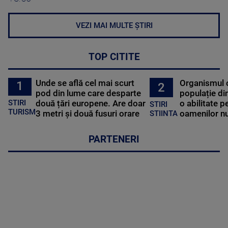
VEZI MAI MULTE ȘTIRI
TOP CITITE
Unde se află cel mai scurt
Organismul 
1
2
pod din lume care desparte
populație di
STIRI
două țări europene. Are doar
o abilitate p
STIRI
TURISM
3 metri și două fusuri orare
oamenilor nu
STIINTA
PARTENERI