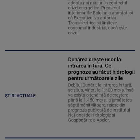
adopta noi măsuri în contextul
crizei energetice. Premierul
interimar Ilie Bolojan a anunțat joi
că Executivul va autoriza
Transelectrica să limiteze
consumul industrial, dacă este
cazul.
Dunărea crește ușor la
intrarea în țară. Ce
prognoze au făcut hidrologii
pentru următoarele zile
Debitul Dunării, la intrarea în ţară,
se situa, vineri, la 1.400 mc/s, însă
va exista o tendinţă de creştere
ȘTIRI ACTUALE
până la 1.450 mc/s, la jumătatea
săptămânii viitoare, reiese din
prognoza publicată de Institutul
Naţional de Hidrologie şi
Gospodărire a Apelor.