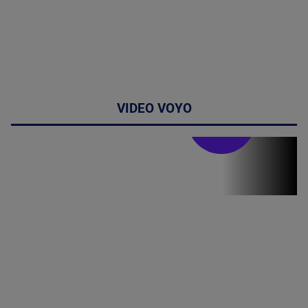
VIDEO VOYO
Doctor de
bine
(P) Terapia
hormonală în