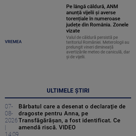
Pe lângă căldură, ANM
anunță vijelii și averse
torențiale în numeroase
județe din România. Zonele
vizate
Valul de căldură persistă pe
VREMEA
teritoriul României. Meterologii au
prelungit vineri dimineață
avertizările meteo de caniculă, dar
și de vijelii.
ULTIMELE ȘTIRI
07-
Bărbatul care a desenat o declaraţie de
08-
dragoste pentru Anna, pe
2026
Transfăgărăşan, a fost identificat. Ce
|
amendă riscă. VIDEO
14:09