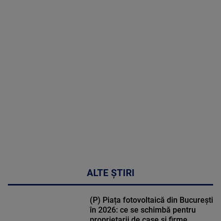
menopauză
poate
corecta
sindromul
cardio-
metabolic
MAI
MULTE
DETALII
17:46
ALTE ȘTIRI
(P) Piața fotovoltaică din București
în 2026: ce se schimbă pentru
proprietarii de case și firme