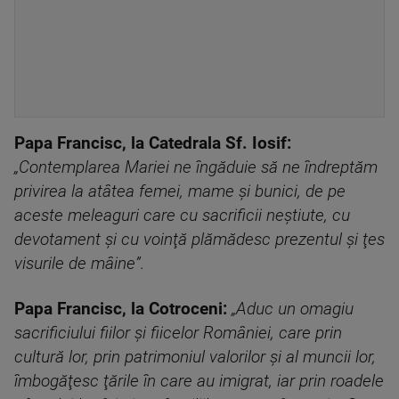
Papa Francisc, la Catedrala Sf. Iosif:
„Contemplarea Mariei ne îngăduie să ne îndreptăm
privirea la atâtea femei, mame şi bunici, de pe
aceste meleaguri care cu sacrificii neştiute, cu
devotament şi cu voinţă plămădesc prezentul şi ţes
visurile de mâine”.
Papa Francisc, la Cotroceni:
„Aduc un omagiu
sacrificiului fiilor şi fiicelor României, care prin
cultură lor, prin patrimoniul valorilor şi al muncii lor,
îmbogăţesc ţările în care au imigrat, iar prin roadele