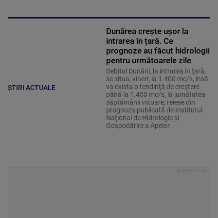
Dunărea crește ușor la
intrarea în țară. Ce
prognoze au făcut hidrologii
pentru următoarele zile
Debitul Dunării, la intrarea în ţară,
se situa, vineri, la 1.400 mc/s, însă
va exista o tendinţă de creştere
ȘTIRI ACTUALE
până la 1.450 mc/s, la jumătatea
săptămânii viitoare, reiese din
prognoza publicată de Institutul
Naţional de Hidrologie şi
Gospodărire a Apelor.