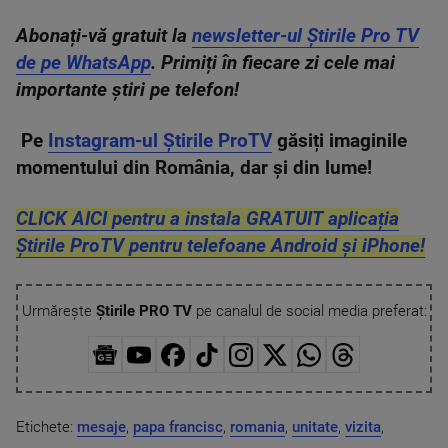
Abonați-vă gratuit la
newsletter-ul Știrile Pro TV
de pe WhatsApp
. Primiți în fiecare zi cele mai
importante știri pe telefon!
Pe
Instagram-ul Știrile ProTV
găsiți imaginile
momentului din România, dar și din lume!
CLICK AICI pentru a instala GRATUIT aplicația
Știrile ProTV pentru telefoane Android și iPhone!
Urmărește
Știrile PRO TV
pe canalul de social media preferat:
Etichete:
mesaje
,
papa francisc
,
romania
,
unitate
,
vizita
,