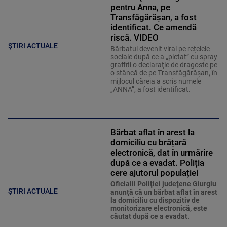
pentru Anna, pe
Transfăgărăşan, a fost
identificat. Ce amendă
riscă. VIDEO
ȘTIRI ACTUALE
Bărbatul devenit viral pe rețelele
sociale după ce a „pictat” cu spray
graffiti o declaraţie de dragoste pe
o stâncă de pe Transfăgărăşan, în
mijlocul căreia a scris numele
„ANNA”, a fost identificat.
Bărbat aflat în arest la
domiciliu cu brățară
electronică, dat în urmărire
după ce a evadat. Poliția
cere ajutorul populației
Oficialii Poliţiei judeţene Giurgiu
ȘTIRI ACTUALE
anunţă că un bărbat aflat în arest
la domiciliu cu dispozitiv de
monitorizare electronică, este
căutat după ce a evadat.