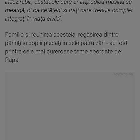
indezirabili, obstacole care ar împiedica maşina să
meargă, ci ca cetăţeni şi fraţi care trebuie complet
integraţi în viaţa civilă”.
Familia şi reunirea acesteia, regăsirea dintre
părinţi şi copiii plecaţi în cele patru zări - au fost
printre cele mai dureroase teme abordate de
Papă.