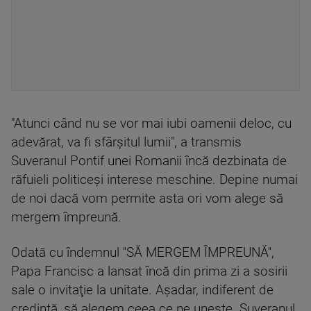
"Atunci când nu se vor mai iubi oamenii deloc, cu
adevărat, va fi sfârşitul lumii", a transmis
Suveranul Pontif unei Romanii încă dezbinata de
răfuieli politiceşi interese meschine. Depine numai
de noi dacă vom permite asta ori vom alege să
mergem împreună.
Odată cu îndemnul ''SĂ MERGEM ÎMPREUNĂ'',
Papa Francisc a lansat încă din prima zi a sosirii
sale o invitaţie la unitate. Aşadar, indiferent de
credinţă, să alegem ceea ce ne uneşte. Suveranul