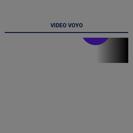
VIDEO VOYO
Stirile PRO TV
Stirile PRO
TV # 13.00 -
06 August
2026
MAI