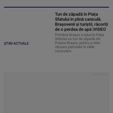
Tun de zăpadă în Piața
Sfatului în plină caniculă.
Brașovenii și turiștii, răcoriți
de o perdea de apă |VIDEO
Primăria Brașov a adus în Piața
Sfatului un tun de zăpadă din
Poiana Brașov, pentru a oferi
ȘTIRI ACTUALE
răcoare pietonilor în zilele
caniculare.