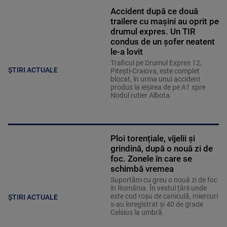
Accident după ce două
trailere cu mașini au oprit pe
drumul expres. Un TIR
condus de un șofer neatent
le-a lovit
Traficul pe Drumul Expres 12,
ȘTIRI ACTUALE
Pitești-Craiova, este complet
blocat, în urma unui accident
produs la ieșirea de pe A1 spre
Nodul rutier Albota.
Ploi torențiale, vijelii și
grindină, după o nouă zi de
foc. Zonele în care se
schimbă vremea
Suportăm cu greu o nouă zi de foc
în România. În vestul țării unde
este cod roșu de caniculă, miercuri
ȘTIRI ACTUALE
s-au înregistrat și 40 de grade
Celsius la umbră.