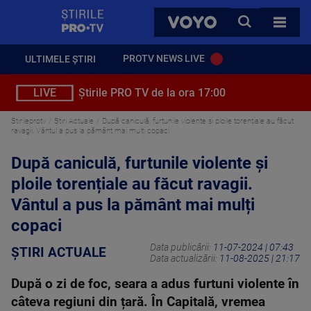
StirilePROTV
CAUTA
VOYO
TOATE 
PROTV NEWS LIVE
ULTIMELE ȘTIRI
LIVE
Știrile PRO TV de la ora 17:00
Stirileprotv
Știri Actuale
După caniculă, furtunile violente și ploile torențiale au făcut
ravagii. Vântul a pus la pământ mai mulți copaci
După caniculă, furtunile violente și
ploile torențiale au făcut ravagii.
Vântul a pus la pământ mai mulți
copaci
Data publicării:
11-07-2024 | 07:43
ȘTIRI ACTUALE
Data actualizării:
11-08-2025 | 21:17
După o zi de foc, seara a adus furtuni violente în
câteva regiuni din țară. În Capitală, vremea