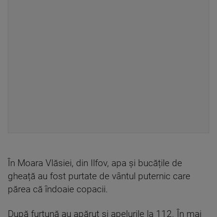
În Moara Vlăsiei, din Ilfov, apa și bucățile de
gheață au fost purtate de vântul puternic care
părea că îndoaie copacii.
După furtună au apărut și apelurile la 112. În mai