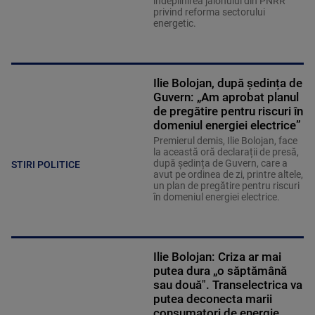
îndeplinirea jalonului din PNRR
privind reforma sectorului
energetic.
Ilie Bolojan, după ședința de
Guvern: „Am aprobat planul
de pregătire pentru riscuri în
domeniul energiei electrice”
Premierul demis, Ilie Bolojan, face
la această oră declarații de presă,
după ședința de Guvern, care a
STIRI POLITICE
avut pe ordinea de zi, printre altele,
un plan de pregătire pentru riscuri
în domeniul energiei electrice.
Ilie Bolojan: Criza ar mai
putea dura „o săptămână
sau două". Transelectrica va
putea deconecta marii
consumatori de energie