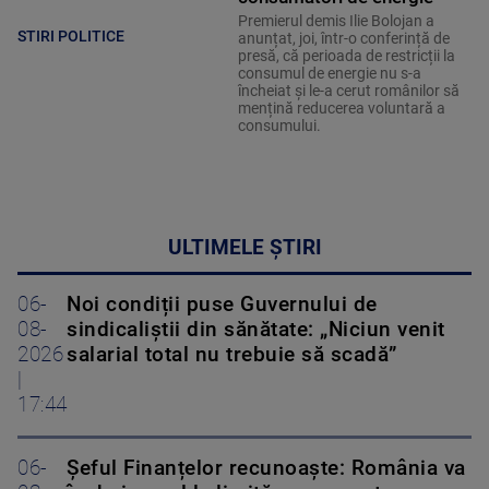
Premierul demis Ilie Bolojan a
STIRI POLITICE
anunțat, joi, într-o conferință de
presă, că perioada de restricții la
consumul de energie nu s-a
încheiat și le-a cerut românilor să
mențină reducerea voluntară a
consumului.
ULTIMELE ȘTIRI
06-
Noi condiții puse Guvernului de
08-
sindicaliștii din sănătate: „Niciun venit
2026
salarial total nu trebuie să scadă”
|
17:44
06-
Șeful Finanțelor recunoaște: România va