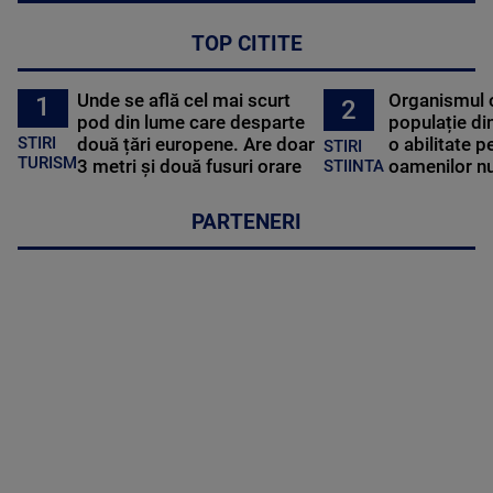
TOP CITITE
Unde se află cel mai scurt
Organismul 
1
2
pod din lume care desparte
populație di
STIRI
două țări europene. Are doar
o abilitate p
STIRI
TURISM
3 metri și două fusuri orare
oamenilor nu
STIINTA
PARTENERI