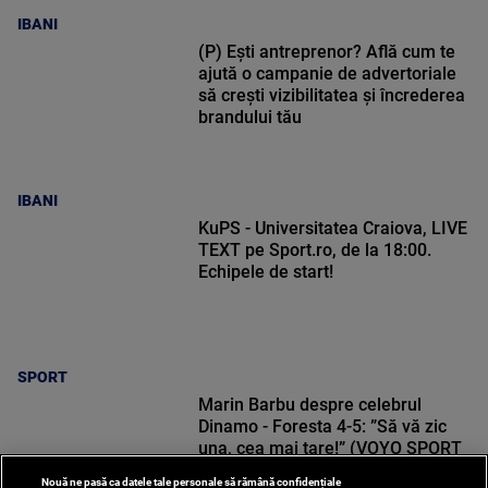
IBANI
(P) Ești antreprenor? Află cum te
ajută o campanie de advertoriale
să crești vizibilitatea și încrederea
brandului tău
IBANI
KuPS - Universitatea Craiova, LIVE
TEXT pe Sport.ro, de la 18:00.
Echipele de start!
SPORT
Marin Barbu despre celebrul
Dinamo - Foresta 4-5: ”Să vă zic
una, cea mai tare!” (VOYO SPORT
1)
Nouă ne pasă ca datele tale personale să rămână confidențiale