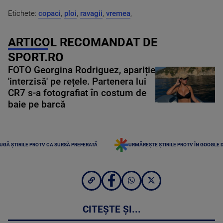
Etichete:
copaci
,
ploi
,
ravagii
,
vremea
,
ARTICOL RECOMANDAT DE
SPORT.RO
FOTO Georgina Rodriguez, apariție
'interzisă' pe rețele. Partenera lui
CR7 s-a fotografiat în costum de
baie pe barcă
UGĂ ȘTIRILE PROTV CA SURSĂ PREFERATĂ
URMĂREȘTE ȘTIRILE PROTV ÎN GOOGLE 
CITEȘTE ȘI...