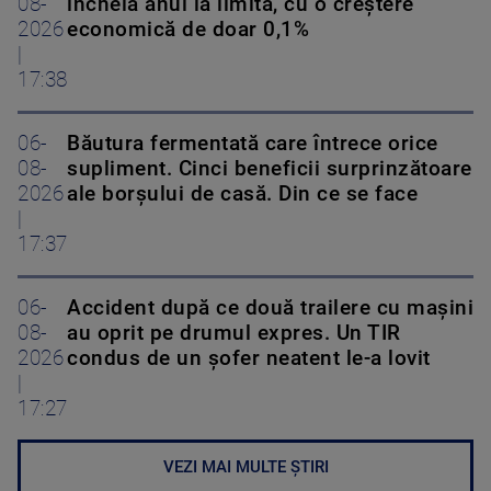
08-
încheia anul la limită, cu o creștere
2026
economică de doar 0,1%
|
17:38
06-
Băutura fermentată care întrece orice
08-
supliment. Cinci beneficii surprinzătoare
2026
ale borșului de casă. Din ce se face
|
17:37
06-
Accident după ce două trailere cu mașini
08-
au oprit pe drumul expres. Un TIR
2026
condus de un șofer neatent le-a lovit
|
17:27
VEZI MAI MULTE ȘTIRI