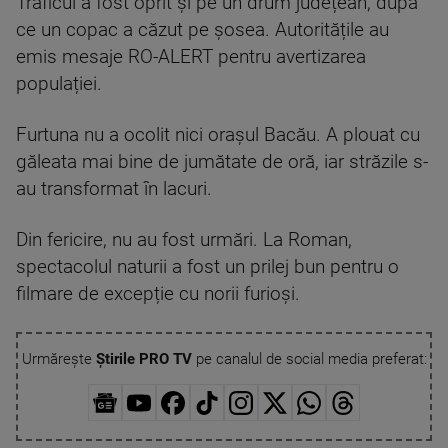
Traficul a fost oprit și pe un drum județean, după
ce un copac a căzut pe șosea. Autoritățile au
emis mesaje RO-ALERT pentru avertizarea
populației.
Furtuna nu a ocolit nici orașul Bacău. A plouat cu
găleata mai bine de jumătate de oră, iar străzile s-
au transformat în lacuri.
Din fericire, nu au fost urmări. La Roman,
spectacolul naturii a fost un prilej bun pentru o
filmare de excepție cu norii furioși.
Urmărește
Știrile PRO TV
pe canalul de social media preferat: