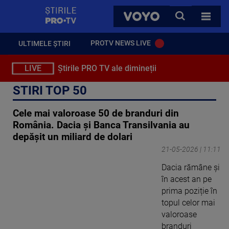
StirilePROTV
CAUTA
VOYO
TOATE 
PROTV NEWS LIVE
ULTIMELE ȘTIRI
LIVE
Știrile PRO TV ale dimineții
STIRI TOP 50
Cele mai valoroase 50 de branduri din
România. Dacia și Banca Transilvania au
depășit un miliard de dolari
21-05-2026 | 11:11
Dacia rămâne și
în acest an pe
prima poziție în
topul celor mai
valoroase
branduri