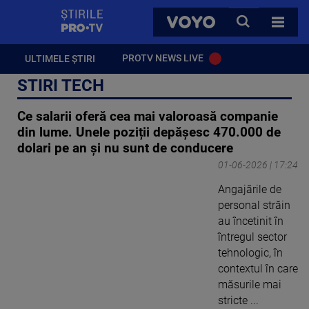
StirilePROTV
CAUTA
VOYO
TOATE 
PROTV NEWS LIVE
ULTIMELE ȘTIRI
STIRI TECH
Ce salarii oferă cea mai valoroasă companie
din lume. Unele poziții depășesc 470.000 de
dolari pe an și nu sunt de conducere
01-06-2026 | 17:24
Angajările de
personal străin
au încetinit în
întregul sector
tehnologic, în
contextul în care
măsurile mai
stricte ...