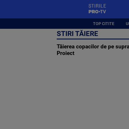
StirilePROTV
TOP CITITE
U
STIRI TĂIERE
Tăierea copacilor de pe supraf
Proiect