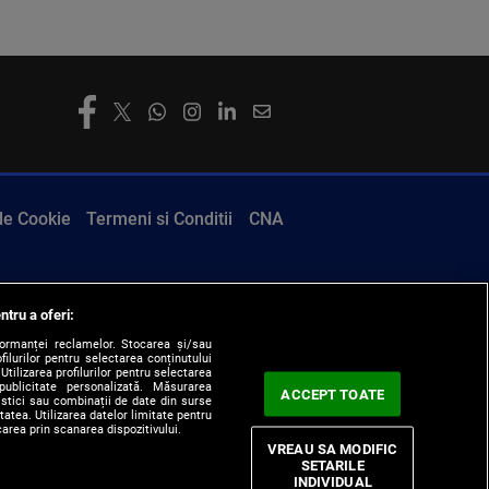
 de Cookie
Termeni si Conditii
CNA
ntru a oferi:
formanței reclamelor. Stocarea și/sau
filurilor pentru selectarea conținutului
Utilizarea profilurilor pentru selectarea
 publicitate personalizată. Măsurarea
ACCEPT TOATE
tistici sau combinații de date din surse
itatea. Utilizarea datelor limitate pentru
carea prin scanarea dispozitivului.
VREAU SA MODIFIC
SETARILE
INDIVIDUAL