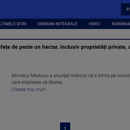
P
LTIMELE ȘTIRI
EMISIUNI INTEGRALE
VIDEO
ROMÂNIA,
ețe de peste un hectar, inclusiv proprietăți private, 
Ministrul Mediului a anunţat miercuri că a trimis pe circui
care stabileşte că tăierea ...
Citeste mai mult ›
1