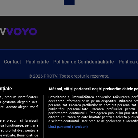
Contact
Publicitate
Politica de Confidentialitate
Politica
© 2026 PROTV. Toate drepturile rezervate.
nțiale
Atât noi, cât și partenerii noștri prelucrăm datele pe
, precum identificatorii
Dezvoltarea și îmbunătățirea serviciilor. Măsurarea per
accesarea informațiilor de pe un dispozitiv. Utilizarea pro
 gestiona alegerile dvs.
personalizat. Crearea profilurilor de conținut personalizat. 
te. Aceste alegeri vor fi
publicității personalizate. Crearea profilurilor pentru
performanței conținutului. Înțelegerea publicului prin sta
diferite. Utilizarea de date limitate pentru a selecta public
ere, precum si furnizorii
a selecta conținutul. Date precise de geolocație și identifi
 sa functioneze, pentru a
Listă parteneri (furnizori)
au profilul dvs., pentru a
 pe website. Beneficiati de