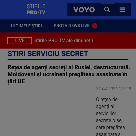
StirilePROTV
CAUTA
VOYO
TOATE 
PROTV NEWS LIVE
ULTIMELE ȘTIRI
LIVE
Știrile PRO TV ale dimineții
STIRI SERVICIU SECRET
Rețea de agenți secreți ai Rusiei, destructurată.
Moldoveni și ucraineni pregăteau asasinate în
țări UE
27-04-2026 | 17:28
O rețea de
agenți ai
serviciilor
secrete ruse,
care pregătea
asasinate și