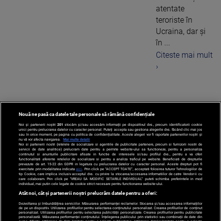
atentate
teroriste în
Ucraina, dar și
în ...
Citeste mai mult
›
Nouă ne pasă ca datele tale personale să rămână confidențiale
1
Noi și partenerii noștri
201
stocăm și/sau accesăm informații pe dispozitivul dvs., precum identificatorii cookie
unici pentru prelucrarea datelor cu caracter personal. Puteți accepta sau gestiona alegerile dvs. făcând clic mai jos
sau în orice moment, pe pagina cu politica de confidențialitate. Aceste alegeri vor fi raportate partenerilor noștri și
nu vă vor afecta navigarea.
Mai multe detalii
Noi si partenerii nostri (retelele de socializare si agentiile de publicitate partenere, precum si furnizorii nostri de
servicii de date analitice) prelucram date pentru a permite website-ului sa functioneze, pentru a personaliza
continutul si anunturile publicitare afisate in functie de interesele si/sau profilul dvs., pentru a va oferi
functionalitati aferente retelelor de socializare si pentru a analiza traficul pe website. Beneficiati de drepturile
prevazute de art. 15-22 din GDPR in legatura cu prelucrarea datelor cu caracter personal. Aceste drepturi pot fi
exercitate prin modalitatea indicata
aici
. Prin click pe “ACCEPT TOATE”, acceptati folosirea tuturor Tehnologiilor de
tip Cookie, care implica inclusiv acceptul dvs. cu privire la stocarea/accesarea informatiilor de catre Vendor-ii cu
care colaboram. Prin click pe “VREAU SA MODIFIC SETARILE INDIVIDUAL” puteti schimba preferintele in mod
individual, mai putin cele legate de cookie strict necesare pentru functionarea website-ului.
Atât noi, cât și partenerii noștri prelucrăm datele pentru a oferi:
Dezvoltarea și îmbunătățirea serviciilor. Măsurarea performanței reclamelor. Stocarea și/sau accesarea informațiilor
de pe un dispozitiv. Utilizarea profilurilor pentru selectarea conținutului personalizat. Crearea profilurilor de conținut
personalizat. Utilizarea profilurilor pentru selectarea publicității personalizate. Crearea profilurilor pentru publicitate
personalizată. Măsurarea performanței conținutului. Înțelegerea publicului prin statistici sau combinații de date din