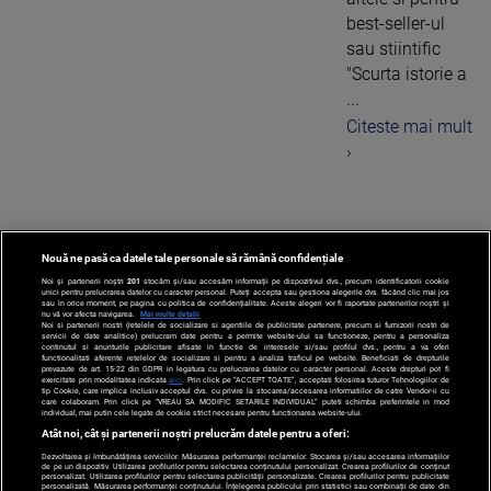
best-seller-ul
sau stiintific
"Scurta istorie a
...
Citeste mai mult
›
Nouă ne pasă ca datele tale personale să rămână confidențiale
1
Noi și partenerii noștri
201
stocăm și/sau accesăm informații pe dispozitivul dvs., precum identificatorii cookie
unici pentru prelucrarea datelor cu caracter personal. Puteți accepta sau gestiona alegerile dvs. făcând clic mai jos
sau în orice moment, pe pagina cu politica de confidențialitate. Aceste alegeri vor fi raportate partenerilor noștri și
nu vă vor afecta navigarea.
Mai multe detalii
Noi si partenerii nostri (retelele de socializare si agentiile de publicitate partenere, precum si furnizorii nostri de
servicii de date analitice) prelucram date pentru a permite website-ului sa functioneze, pentru a personaliza
continutul si anunturile publicitare afisate in functie de interesele si/sau profilul dvs., pentru a va oferi
functionalitati aferente retelelor de socializare si pentru a analiza traficul pe website. Beneficiati de drepturile
prevazute de art. 15-22 din GDPR in legatura cu prelucrarea datelor cu caracter personal. Aceste drepturi pot fi
exercitate prin modalitatea indicata
aici
. Prin click pe “ACCEPT TOATE”, acceptati folosirea tuturor Tehnologiilor de
tip Cookie, care implica inclusiv acceptul dvs. cu privire la stocarea/accesarea informatiilor de catre Vendor-ii cu
care colaboram. Prin click pe “VREAU SA MODIFIC SETARILE INDIVIDUAL” puteti schimba preferintele in mod
individual, mai putin cele legate de cookie strict necesare pentru functionarea website-ului.
Atât noi, cât și partenerii noștri prelucrăm datele pentru a oferi:
Dezvoltarea și îmbunătățirea serviciilor. Măsurarea performanței reclamelor. Stocarea și/sau accesarea informațiilor
de pe un dispozitiv. Utilizarea profilurilor pentru selectarea conținutului personalizat. Crearea profilurilor de conținut
personalizat. Utilizarea profilurilor pentru selectarea publicității personalizate. Crearea profilurilor pentru publicitate
personalizată. Măsurarea performanței conținutului. Înțelegerea publicului prin statistici sau combinații de date din