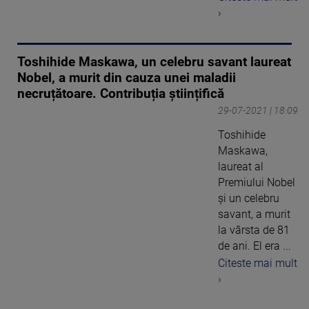
›
Toshihide Maskawa, un celebru savant laureat
Nobel, a murit din cauza unei maladii
necruțătoare. Contribuția științifică
29-07-2021 | 18:09
Toshihide
Maskawa,
laureat al
Premiului Nobel
și un celebru
savant, a murit
la vârsta de 81
de ani. El era ...
Citeste mai mult
›