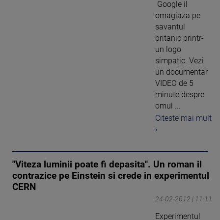
Google il
omagiaza pe
savantul
britanic printr-
un logo
simpatic. Vezi
un documentar
VIDEO de 5
minute despre
omul ...
Citeste mai mult
›
"Viteza luminii poate fi depasita". Un roman il
contrazice pe Einstein si crede in experimentul
CERN
24-02-2012 | 11:11
Experimentul