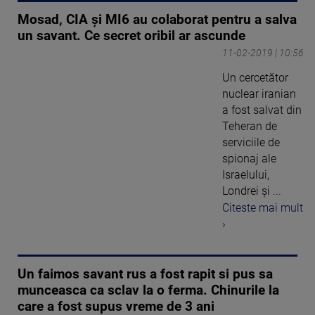
Mosad, CIA şi MI6 au colaborat pentru a salva
un savant. Ce secret oribil ar ascunde
11-02-2019 | 10:56
Un cercetător
nuclear iranian
a fost salvat din
Teheran de
serviciile de
spionaj ale
Israelului,
Londrei şi ...
Citeste mai mult
›
Un faimos savant rus a fost rapit si pus sa
munceasca ca sclav la o ferma. Chinurile la
care a fost supus vreme de 3 ani