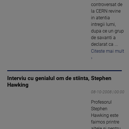
controversat de
la CERN revine
in atentia
intregii lumi,
dupa ce un grup
de savanti a
declarat ca ...
Citeste mai mult
›
Interviu cu genialul om de stiinta, Stephen
Hawking
08-10-2008 | 00:00
Profesorul
Stephen
Hawking este
faimos printre
altele si pentru