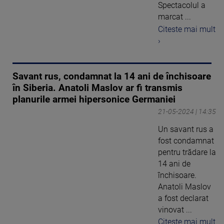
Spectacolul a
marcat ...
Citeste mai mult
›
Savant rus, condamnat la 14 ani de închisoare
în Siberia. Anatoli Maslov ar fi transmis
planurile armei hipersonice Germaniei
21-05-2024 | 14:35
Un savant rus a
fost condamnat
pentru trădare la
14 ani de
închisoare.
Anatoli Maslov
a fost declarat
vinovat ...
Citeste mai mult