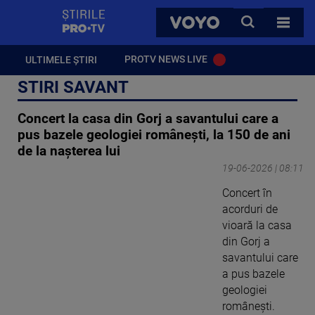
StirilePROTV
CAUTA
VOYO
TOATE 
PROTV NEWS LIVE
ULTIMELE ȘTIRI
STIRI SAVANT
Concert la casa din Gorj a savantului care a
pus bazele geologiei românești, la 150 de ani
de la nașterea lui
19-06-2026 | 08:11
Concert în
acorduri de
vioară la casa
din Gorj a
savantului care
a pus bazele
geologiei
românești.