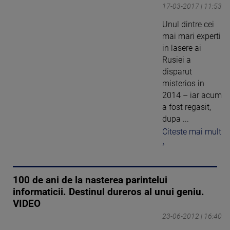
17-03-2017 | 11:53
Unul dintre cei
mai mari experti
in lasere ai
Rusiei a
disparut
misterios in
2014 – iar acum
a fost regasit,
dupa ...
Citeste mai mult
›
100 de ani de la nasterea parintelui
informaticii. Destinul dureros al unui geniu.
VIDEO
23-06-2012 | 16:40