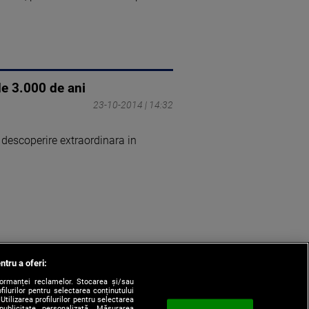
de 3.000 de ani
23-10-2014 | 14:32
o descoperire extraordinara in
ntru a oferi:
formanței reclamelor. Stocarea și/sau
filurilor pentru selectarea conținutului
Utilizarea profilurilor pentru selectarea
 publicitate personalizată. Măsurarea