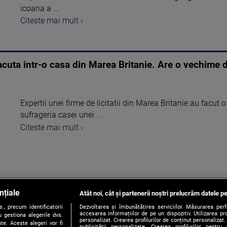
icoana a ...
Citeste mai mult ›
acuta intr-o casa din Marea Britanie. Are o vechime 
Expertii unei firme de licitatii din Marea Britanie au facut 
sufrageria casei unei ...
Citeste mai mult ›
nțiale
Atât noi, cât și partenerii noștri prelucrăm datele pe
1
, precum identificatorii
Dezvoltarea și îmbunătățirea serviciilor. Măsurarea per
accesarea informațiilor de pe un dispozitiv. Utilizarea pro
 gestiona alegerile dvs.
personalizat. Crearea profilurilor de conținut personalizat. 
te. Aceste alegeri vor fi
publicității personalizate. Crearea profilurilor pentru