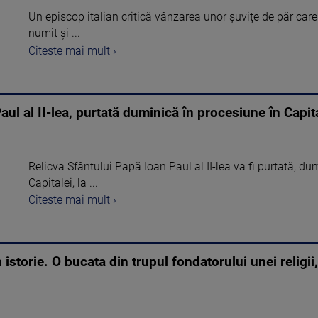
Un episcop italian critică vânzarea unor șuvițe de păr care
numit și ...
Citeste mai mult ›
aul al II-lea, purtată duminică în procesiune în Capit
Relicva Sfântului Papă Ioan Paul al II-lea va fi purtată, du
Capitalei, la ...
Citeste mai mult ›
istorie. O bucata din trupul fondatorului unei religii