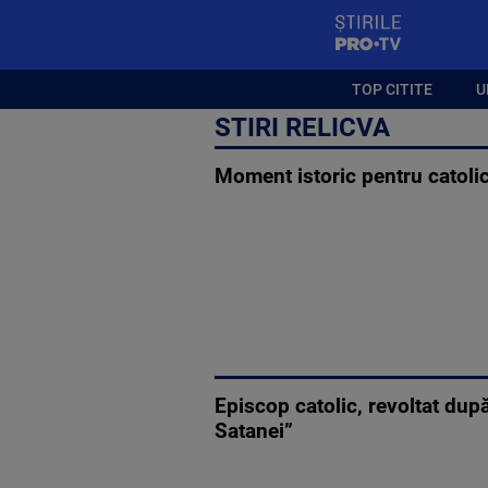
StirilePROTV
TOP CITITE
U
STIRI RELICVA
Moment istoric pentru catolic
Episcop catolic, revoltat dup
Satanei”