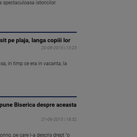
a spectaculoasa istoricilor.
it pe plaja, langa copiii lor
20-08-2015 | 13:23
sa, in timp ce era in vacanta, la
 spune Biserica despre aceasta
21-06-2015 | 18:32
rino, pe care l-a descris drept "o