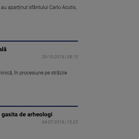
 au aparținut sfântului Carlo Acutis,
ală
20-10-2019 | 08:15
minică, în procesiune pe străzile
, gasita de arheologi
04-07-2016 | 15:23