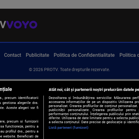
Contact
Publicitate
Politica de Confidentialitate
Politica
© 2026 PROTV. Toate drepturile rezervate.
nțiale
Atât noi, cât și partenerii noștri prelucrăm datele pe
, precum identificatorii
Dezvoltarea și îmbunătățirea serviciilor. Măsurarea per
accesarea informațiilor de pe un dispozitiv. Utilizarea pro
 gestiona alegerile dvs.
personalizat. Crearea profilurilor de conținut personalizat. 
te. Aceste alegeri vor fi
publicității personalizate. Crearea profilurilor pentru
performanței conținutului. Înțelegerea publicului prin sta
diferite. Utilizarea de date limitate pentru a selecta public
ere, precum si furnizorii
a selecta conținutul. Date precise de geolocație și identifi
 sa functioneze, pentru a
Listă parteneri (furnizori)
au profilul dvs., pentru a
 pe website. Beneficiati de