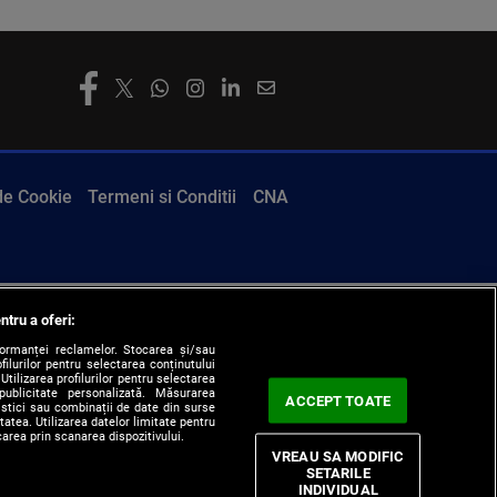
 de Cookie
Termeni si Conditii
CNA
ntru a oferi:
formanței reclamelor. Stocarea și/sau
filurilor pentru selectarea conținutului
Utilizarea profilurilor pentru selectarea
 publicitate personalizată. Măsurarea
ACCEPT TOATE
tistici sau combinații de date din surse
itatea. Utilizarea datelor limitate pentru
carea prin scanarea dispozitivului.
VREAU SA MODIFIC
SETARILE
INDIVIDUAL