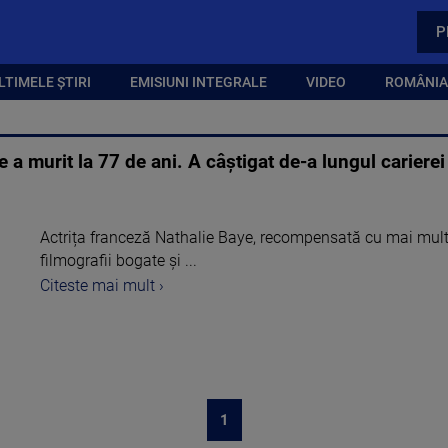
P
LTIMELE ȘTIRI
EMISIUNI INTEGRALE
VIDEO
ROMÂNIA,
e a murit la 77 de ani. A câștigat de-a lungul cariere
Actrița franceză Nathalie Baye, recompensată cu mai mult
filmografii bogate și ...
Citeste mai mult ›
1