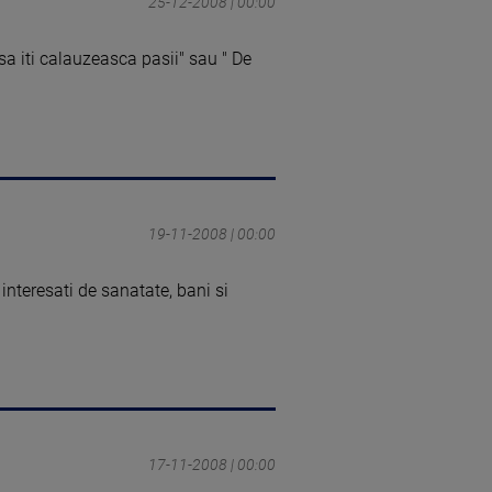
25-12-2008 | 00:00
sa iti calauzeasca pasii" sau " De
19-11-2008 | 00:00
interesati de sanatate, bani si
17-11-2008 | 00:00