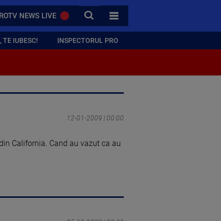
CAUTA
ROTV NEWS LIVE
TOATE CATEGORIILE
 TE IUBESC!
INSPECTORUL PRO
12-01-2009 | 00:00
din California. Cand au vazut ca au