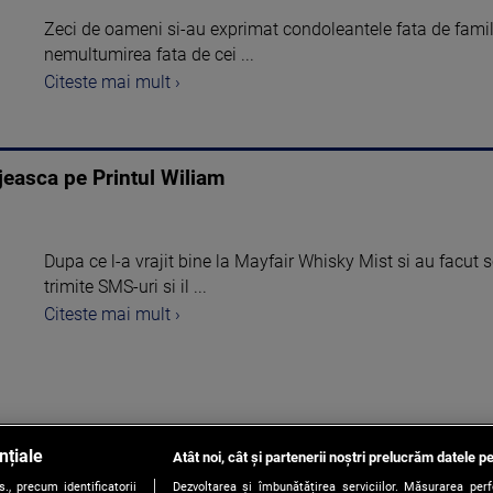
Zeci de oameni si-au exprimat condoleantele fata de familii
nemultumirea fata de cei ...
Citeste mai mult ›
ajeasca pe Printul Wiliam
Dupa ce l-a vrajit bine la Mayfair Whisky Mist si au facut 
trimite SMS-uri si il ...
Citeste mai mult ›
nțiale
Atât noi, cât și partenerii noștri prelucrăm datele pe
‹
1
...
9
, precum identificatorii
Dezvoltarea și îmbunătățirea serviciilor. Măsurarea per