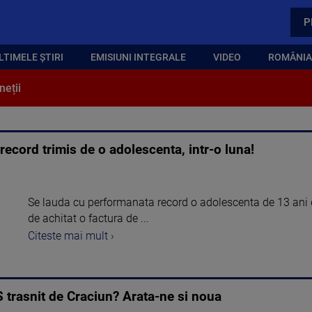
P
LTIMELE ȘTIRI
EMISIUNI INTEGRALE
VIDEO
ROMÂNIA,
neții
ecord trimis de o adolescenta, intr-o luna!
Se lauda cu performanata record o adolescenta de 13 ani 
de achitat o factura de ...
Citeste mai mult ›
S trasnit de Craciun? Arata-ne si noua