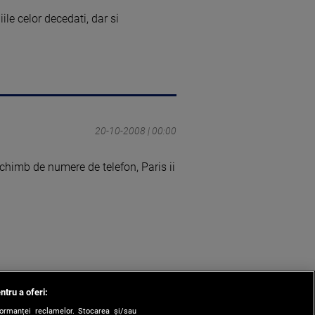
le celor decedati, dar si
20-10-2008 | 00:00
schimb de numere de telefon, Paris ii
ntru a oferi:
formanței reclamelor. Stocarea și/sau