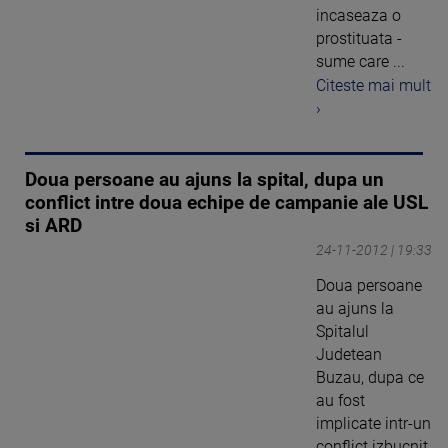
incaseaza o
prostituata -
sume care ...
Citeste mai mult
›
Doua persoane au ajuns la spital, dupa un
conflict intre doua echipe de campanie ale USL
si ARD
24-11-2012 | 19:33
Doua persoane
au ajuns la
Spitalul
Judetean
Buzau, dupa ce
au fost
implicate intr-un
conflict izbucnit,