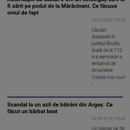
fi sărit pe podul de la Mărăcineni. Ce făcuse
omul de fapt
05-01-2020 | 15:29
Căutări
disperate în
judeţul Buzău,
după ce la 112
s-a semnalat o
tentativă de
sinucidere.
Citeste mai mult
›
Scandal la un azil de bătrâni din Argeș. Ce
făcut un bărbat beat
23-09-2019 | 16:43
Un bărbat de 38