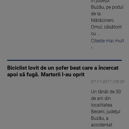
în județul
Buzău, pe podul
de la
Mărăcineni.
Omul, căsătorit
cu ...
Citeste mai mult
›
Biciclist lovit de un şofer beat care a încercat
apoi să fugă. Martorii l-au oprit
07-11-2017 | 09:20
Un tânăr de 30
de ani din
localitatea
Beceni, judeţul
Buzău, a
accidentat