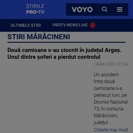
StirilePROTV
CAUTA
VOYO
TOATE 
PROTV NEWS LIVE
ULTIMELE ȘTIRI
STIRI MĂRĂCINENI
Două camioane s-au ciocnit în județul Argeș.
Unul dintre șoferi a pierdut controlul
19-04-2022 | 07:24
Un accident
între două
camioane s-a
petrecut luni, pe
Drumul Național
73, în comuna
Mărăcineni,
județul ...
Citeste mai mult