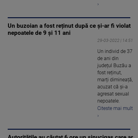
›
Un buzoian a fost reținut după ce și-ar fi violat
nepoatele de 9 și 11 ani
29-03-2022 | 14:51
Un individ de 37
de ani din
județul Buzău a
fost reținut,
marți dimineață,
acuzat că și-a
agresat sexual
nepoatele.
Citeste mai mult
›
Autorităţile au căutat 6 ore un sinucigaş care ar