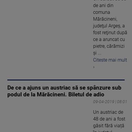
de ani din
comuna
Mărăcineni,
judeţul Argeş, a
fost reţinut după
ce a aruncat cu
pietre, cărămizi
şi ...
Citeste mai mult
›
De ce a ajuns un austriac să se spânzure sub
podul de la Mărăcineni. Biletul de adio
09-04-2019 | 08:01
Un austriac de
48 de ani a fost
găsit fără viață