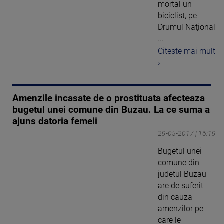
mortal un
biciclist, pe
Drumul Naţional
...
Citeste mai mult
›
Amenzile incasate de o prostituata afecteaza
bugetul unei comune din Buzau. La ce suma a
ajuns datoria femeii
29-05-2017 | 16:19
Bugetul unei
comune din
judetul Buzau
are de suferit
din cauza
amenzilor pe
care le