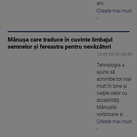
ani.
Citeste mai mult
›
Mănuşa care traduce în cuvinte limbajul
semnelor şi fereastra pentru nevăzători
14-09-2018 | 08:34
Tehnologia a
ajuns să
schimbe tot mai
mult în bine şi
vieţile celor cu
dizabilităţi.
Mănuşile
vorbitoare şi ...
Citeste mai mult
›