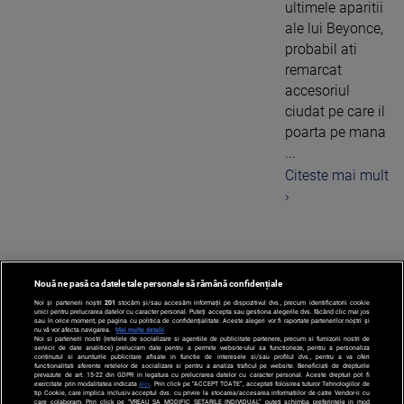
ultimele aparitii
ale lui Beyonce,
probabil ati
remarcat
accesoriul
ciudat pe care il
poarta pe mana
...
Citeste mai mult
›
Nouă ne pasă ca datele tale personale să rămână confidențiale
1
Noi și partenerii noștri
201
stocăm și/sau accesăm informații pe dispozitivul dvs., precum identificatorii cookie
unici pentru prelucrarea datelor cu caracter personal. Puteți accepta sau gestiona alegerile dvs. făcând clic mai jos
sau în orice moment, pe pagina cu politica de confidențialitate. Aceste alegeri vor fi raportate partenerilor noștri și
nu vă vor afecta navigarea.
Mai multe detalii
Noi si partenerii nostri (retelele de socializare si agentiile de publicitate partenere, precum si furnizorii nostri de
servicii de date analitice) prelucram date pentru a permite website-ului sa functioneze, pentru a personaliza
continutul si anunturile publicitare afisate in functie de interesele si/sau profilul dvs., pentru a va oferi
functionalitati aferente retelelor de socializare si pentru a analiza traficul pe website. Beneficiati de drepturile
prevazute de art. 15-22 din GDPR in legatura cu prelucrarea datelor cu caracter personal. Aceste drepturi pot fi
exercitate prin modalitatea indicata
aici
. Prin click pe “ACCEPT TOATE”, acceptati folosirea tuturor Tehnologiilor de
tip Cookie, care implica inclusiv acceptul dvs. cu privire la stocarea/accesarea informatiilor de catre Vendor-ii cu
care colaboram. Prin click pe “VREAU SA MODIFIC SETARILE INDIVIDUAL” puteti schimba preferintele in mod