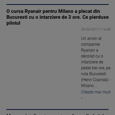
O cursa Ryanair pentru Milano a plecat din
Bucuresti cu o intarziere de 3 ore. Ce pierduse
pilotul
03-04-2017 | 14:06
Un avion al
companiei
Ryanair a
decolat cu o
intarziere de
peste trei ore, pe
ruta Bucuresti
(Henri Coanda) -
Milano ...
Citeste mai mult
›