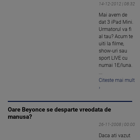
14-12-2012 | 08:32
Mai avem de
dat 3 iPad Mini.
Urmatorul va fi
al tau? Acum te
uiti la filme,
show-uri sau
sport LIVE cu
numai 1E/luna.
...
Citeste mai mult
›
Oare Beyonce se desparte vreodata de
manusa?
26-11-2008 | 00:00
Daca ati vazut