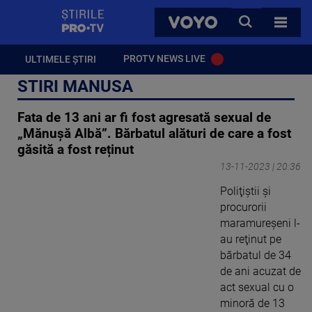
StirilePROTV
CAUTA
VOYO
TOATE 
PROTV NEWS LIVE
ULTIMELE ȘTIRI
STIRI MANUSA
Fata de 13 ani ar fi fost agresată sexual de
„Mănușă Albă”. Bărbatul alături de care a fost
găsită a fost reținut
13-11-2023 | 20:36
Poliţiştii şi
procurorii
maramureşeni l-
au reţinut pe
bărbatul de 34
de ani acuzat de
act sexual cu o
minoră de 13