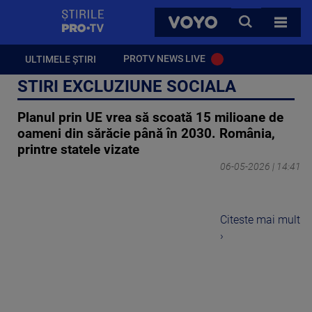
StirilePROTV
CAUTA
VOYO
TOATE 
PROTV NEWS LIVE
ULTIMELE ȘTIRI
STIRI EXCLUZIUNE SOCIALA
Planul prin UE vrea să scoată 15 milioane de
oameni din sărăcie până în 2030. România,
printre statele vizate
06-05-2026 | 14:41
Citeste mai mult
›