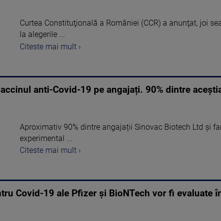
Curtea Constituţională a României (CCR) a anunţat, joi seară,
la alegerile ...
Citeste mai mult ›
ccinul anti-Covid-19 pe angajați. 90% dintre aceștia
Aproximativ 90% dintre angajații Sinovac Biotech Ltd și fam
experimental ...
Citeste mai mult ›
tru Covid-19 ale Pfizer şi BioNTech vor fi evaluate 