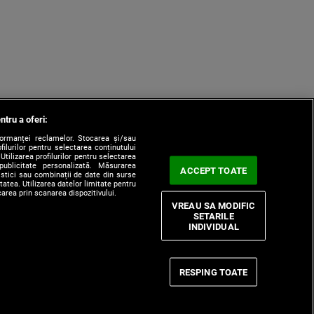
ntru a oferi:
formanței reclamelor. Stocarea și/sau
filurilor pentru selectarea conținutului
Utilizarea profilurilor pentru selectarea
 publicitate personalizată. Măsurarea
ACCEPT TOATE
tistici sau combinații de date din surse
itatea. Utilizarea datelor limitate pentru
carea prin scanarea dispozitivului.
VREAU SA MODIFIC
SETARILE
INDIVIDUAL
 de Cookie
Termeni si Conditii
CNA
RESPING TOATE