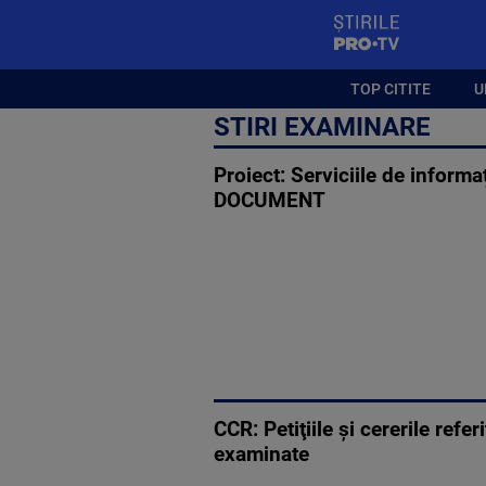
StirilePROTV
TOP CITITE
U
STIRI EXAMINARE
Proiect: Serviciile de informa
DOCUMENT
CCR: Petiţiile şi cererile refe
examinate