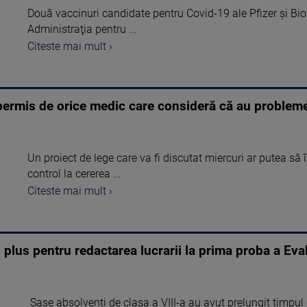
Două vaccinuri candidate pentru Covid-19 ale Pfizer şi Bio
Administraţia pentru ...
Citeste mai mult ›
ră permis de orice medic care consideră că au problem
Un proiect de lege care va fi discutat miercuri ar putea să î
control la cererea ...
Citeste mai mult ›
n plus pentru redactarea lucrarii la prima proba a Eva
Sase absolventi de clasa a VIII-a au avut prelungit timpul 