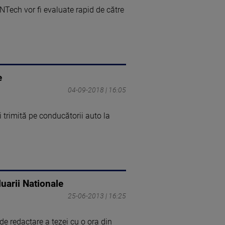
NTech vor fi evaluate rapid de către
e
04-09-2018 | 16:05
i trimită pe conducătorii auto la
luarii Nationale
25-06-2013 | 16:25
de redactare a tezei cu o ora din