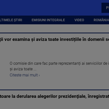
P
LTIMELE ȘTIRI
EMISIUNI INTEGRALE
VIDEO
ROMÂNIA,
ții vor examina și aviza toate investițiile în domenii 
O comisie din care fac parte reprezentanți ai serviciilor 
și aviza toate ...
Citeste mai mult ›
ritoare la derularea alegerilor prezidenţiale, înregistr