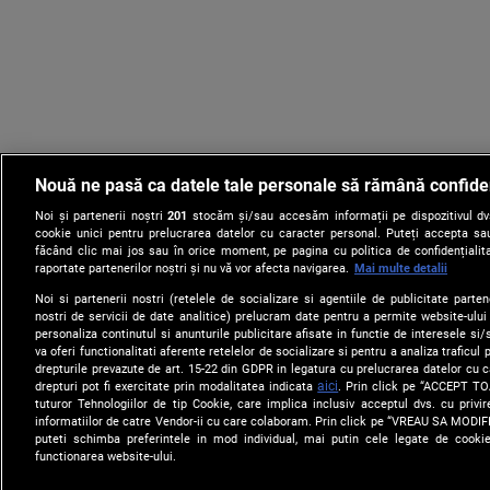
Nouă ne pasă ca datele tale personale să rămână confide
Noi și partenerii noștri
201
stocăm și/sau accesăm informații pe dispozitivul dvs.
cookie unici pentru prelucrarea datelor cu caracter personal. Puteți accepta sau
făcând clic mai jos sau în orice moment, pe pagina cu politica de confidențialita
raportate partenerilor noștri și nu vă vor afecta navigarea.
Mai multe detalii
Noi si partenerii nostri (retelele de socializare si agentiile de publicitate parten
nostri de servicii de date analitice) prelucram date pentru a permite website-ului
personaliza continutul si anunturile publicitare afisate in functie de interesele si/s
va oferi functionalitati aferente retelelor de socializare si pentru a analiza traficul
drepturile prevazute de art. 15-22 din GDPR in legatura cu prelucrarea datelor cu 
aici
drepturi pot fi exercitate prin modalitatea indicata
. Prin click pe “ACCEPT TO
tuturor Tehnologiilor de tip Cookie, care implica inclusiv acceptul dvs. cu priv
Despre Noi
Harta Site
Newsletter
informatiilor de catre Vendor-ii cu care colaboram. Prin click pe “VREAU SA MODI
puteti schimba preferintele in mod individual, mai putin cele legate de cooki
functionarea website-ului.