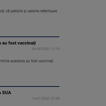
 că petiţiile şi cererile referitoare
 au fost vaccinați
06-09-2020 | 12:13
iliile acestora au fost vaccinați
în SUA
14-07-2020 | 07:08