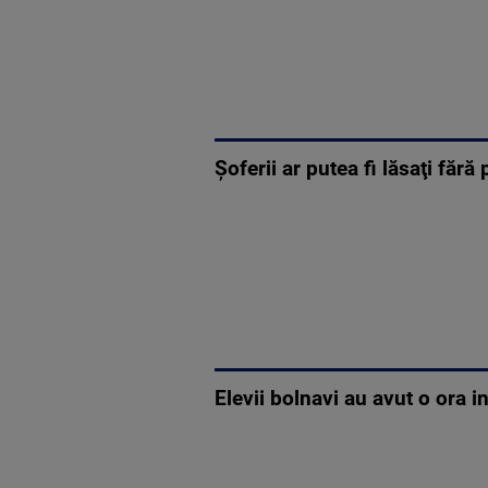
Şoferii ar putea fi lăsaţi fă
Elevii bolnavi au avut o ora i