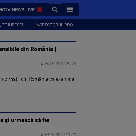
CAUTA
ROTV NEWS LIVE
TOATE CATEGORIILE
 TE IUBESC!
INSPECTORUL PRO
sensibile din România |
07-01-2026 | 09:19
de informații din România va examina
ate şi urmează să fie
05-12-2024 | 21:32