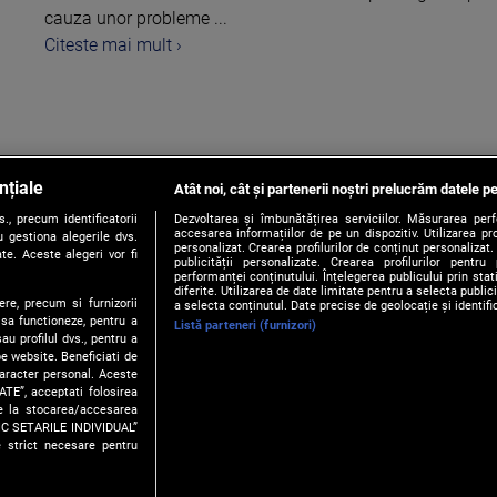
cauza unor probleme ...
Citeste mai mult ›
nțiale
Atât noi, cât și partenerii noștri prelucrăm datele pe
1
, precum identificatorii
Dezvoltarea și îmbunătățirea serviciilor. Măsurarea per
accesarea informațiilor de pe un dispozitiv. Utilizarea pro
 gestiona alegerile dvs.
personalizat. Crearea profilurilor de conținut personalizat. 
te. Aceste alegeri vor fi
publicității personalizate. Crearea profilurilor pentru
performanței conținutului. Înțelegerea publicului prin sta
diferite. Utilizarea de date limitate pentru a selecta public
ere, precum si furnizorii
a selecta conținutul. Date precise de geolocație și identifi
 sa functioneze, pentru a
Listă parteneri (furnizori)
au profilul dvs., pentru a
 pe website. Beneficiati de
caracter personal. Aceste
ATE”, acceptati folosirea
ire la stocarea/accesarea
Contact
Publicitate
Politica de Confidentialitate
Politica
FIC SETARILE INDIVIDUAL”
e strict necesare pentru
© 2026 PROTV. Toate drepturile rezervate.