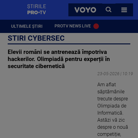
StirilePROTV
CAUTA
VOYO
TOATE 
PROTV NEWS LIVE
ULTIMELE ȘTIRI
STIRI CYBERSEC
Elevii români se antrenează împotriva
hackerilor. Olimpiadă pentru experții în
securitate cibernetică
23-05-2026 | 10:19
Am aflat
săptămânile
trecute despre
Olimpiada de
Informatică.
Astăzi vă zic
despre o nouă
competiție,