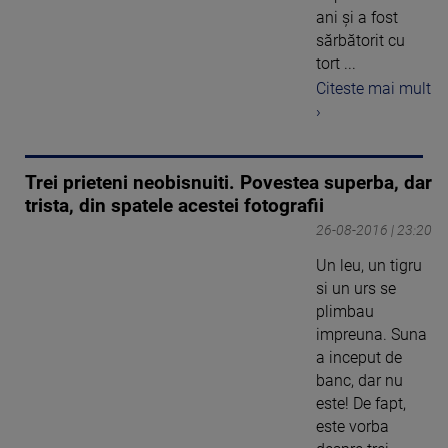
ani și a fost
sărbătorit cu
tort ...
Citeste mai mult
›
Trei prieteni neobisnuiti. Povestea superba, dar
trista, din spatele acestei fotografii
26-08-2016 | 23:20
Un leu, un tigru
si un urs se
plimbau
impreuna. Suna
a inceput de
banc, dar nu
este! De fapt,
este vorba