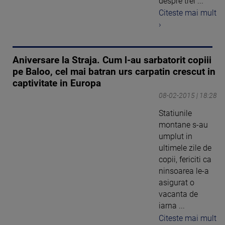
despre trei ...
Citeste mai mult
›
Aniversare la Straja. Cum l-au sarbatorit copiii
pe Baloo, cel mai batran urs carpatin crescut in
captivitate in Europa
08-02-2015 | 18:28
Statiunile
montane s-au
umplut in
ultimele zile de
copii, fericiti ca
ninsoarea le-a
asigurat o
vacanta de
iarna ...
Citeste mai mult