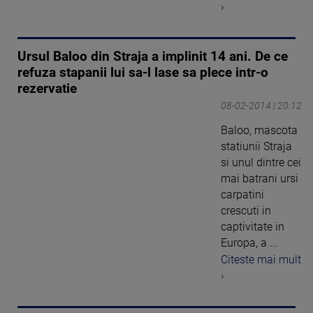
›
Ursul Baloo din Straja a implinit 14 ani. De ce
refuza stapanii lui sa-l lase sa plece intr-o
rezervatie
08-02-2014 | 20:12
Baloo, mascota
statiunii Straja
si unul dintre cei
mai batrani ursi
carpatini
crescuti in
captivitate in
Europa, a ...
Citeste mai mult
›