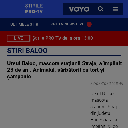
StirilePROTV
CAUTA
VOYO
TOATE 
PROTV NEWS LIVE
ULTIMELE ȘTIRI
LIVE
Știrile PRO TV de la ora 13:00
STIRI BALOO
Ursul Baloo, mascota stațiunii Straja, a împlinit
23 de ani. Animalul, sărbătorit cu tort și
șampanie
27-02-2023 | 08:49
Ursul Baloo,
mascota
stațiunii Straja,
din județul
Hunedoara, a
împlinit 23 de