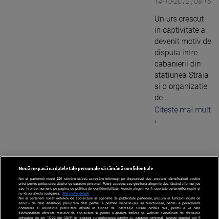
14-10-2012 | 08:16
Un urs crescut
in captivitate a
devenit motiv de
disputa intre
cabanierii din
statiunea Straja
si o organizatie
de ...
Citeste mai mult
›
Nouă ne pasă ca datele tale personale să rămână confidențiale
1
Noi și partenerii noștri
201
stocăm și/sau accesăm informații pe dispozitivul dvs., precum identificatorii cookie
unici pentru prelucrarea datelor cu caracter personal. Puteți accepta sau gestiona alegerile dvs. făcând clic mai jos
sau în orice moment, pe pagina cu politica de confidențialitate. Aceste alegeri vor fi raportate partenerilor noștri și
nu vă vor afecta navigarea.
Mai multe detalii
Noi si partenerii nostri (retelele de socializare si agentiile de publicitate partenere, precum si furnizorii nostri de
servicii de date analitice) prelucram date pentru a permite website-ului sa functioneze, pentru a personaliza
continutul si anunturile publicitare afisate in functie de interesele si/sau profilul dvs., pentru a va oferi
functionalitati aferente retelelor de socializare si pentru a analiza traficul pe website. Beneficiati de drepturile
prevazute de art. 15-22 din GDPR in legatura cu prelucrarea datelor cu caracter personal. Aceste drepturi pot fi