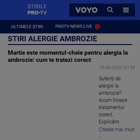
StirilePROTV
CAUTA
VOYO
TOATE 
PROTV NEWS LIVE
ULTIMELE ȘTIRI
STIRI ALERGIE AMBROZIE
Martie este momentul-cheie pentru alergia la
ambrozie: cum te tratezi corect
18-03-2026 | 07:38
Suferiți de
alergie la
ambrozie?
Acum începe
tratamentul
corect.
Explicăm.
Citeste mai mult
›