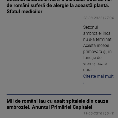
de români suferă de alergie la această plantă.
Sfatul medicilor
28-08-2022 | 17:04
Sezonul
ambroziei încă
nu s-a terminat.
Acesta începe
primăvara și, în
funcție de
vreme, poate
dura ...
Citeste mai mult
›
Mii de români iau cu asalt spitalele din cauza
ambroziei. Anunțul Primăriei Capitalei
11-09-2019 | 19:48