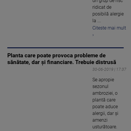
un grup de risc
ridicat de
posibilă alergie
la ...
Citeste mai mult
›
Planta care poate provoca probleme de
sănătate, dar și financiare. Trebuie distrusă
30-06-2019 | 17:37
Se apropie
sezonul
ambroziei, o
plantă care
poate aduce
alergii, dar și
amenzi
usturătoare.