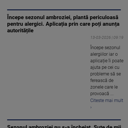
Începe sezonul ambroziei, plantă periculoasă
pentru alergici. Aplicația prin care poți anunța
autoritățile
13-03-2026 | 09:19
Începe sezonul
alergiilor iar o
aplicație îi poate
ajuta pe cei cu
probleme să se
ferească de
zonele care le
provoacă ...
Citeste mai mult
›
Sezonul ambroziei nu s-a încheiat. Sute de mii