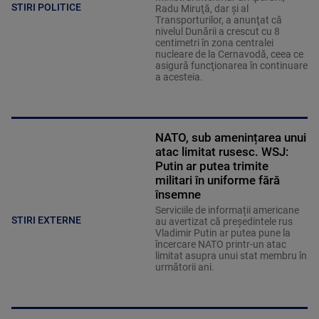
STIRI POLITICE
Radu Miruţă, dar şi al
Transporturilor, a anunţat că
nivelul Dunării a crescut cu 8
centimetri în zona centralei
nucleare de la Cernavodă, ceea ce
asigură funcţionarea în continuare
a acesteia.
NATO, sub amenințarea unui
atac limitat rusesc. WSJ:
Putin ar putea trimite
militari în uniforme fără
însemne
Serviciile de informații americane
STIRI EXTERNE
au avertizat că președintele rus
Vladimir Putin ar putea pune la
încercare NATO printr-un atac
limitat asupra unui stat membru în
următorii ani.