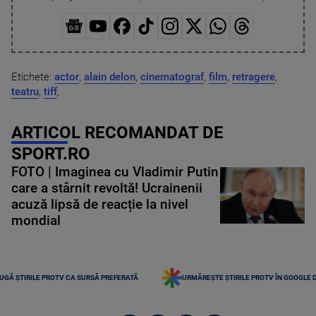
Etichete:
actor
,
alain delon
,
cinematograf
,
film
,
retragere
,
teatru
,
tiff
,
ARTICOL RECOMANDAT DE
SPORT.RO
FOTO | Imaginea cu Vladimir Putin
care a stârnit revoltă! Ucrainenii
acuză lipsă de reacție la nivel
mondial
UGĂ ȘTIRILE PROTV CA SURSĂ PREFERATĂ
URMĂREȘTE ȘTIRILE PROTV ÎN GOOGLE 