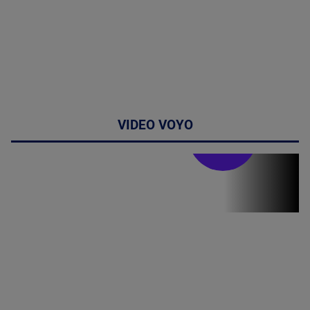
VIDEO VOYO
Stirile PRO TV
Stirile PRO
TV # 07.00 -