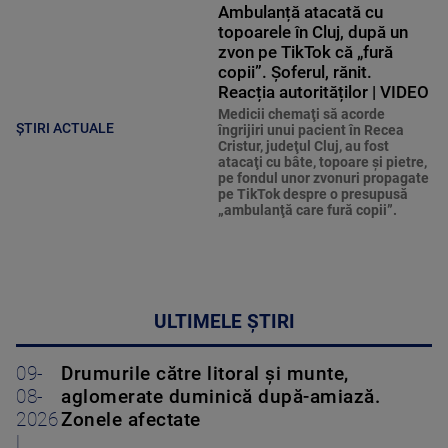
Ambulanță atacată cu
topoarele în Cluj, după un
zvon pe TikTok că „fură
copii”. Șoferul, rănit.
Reacția autorităților | VIDEO
Medicii chemaţi să acorde
ȘTIRI ACTUALE
îngrijiri unui pacient în Recea
Cristur, judeţul Cluj, au fost
atacaţi cu bâte, topoare şi pietre,
pe fondul unor zvonuri propagate
pe TikTok despre o presupusă
„ambulanţă care fură copii”.
ULTIMELE ȘTIRI
09-
Drumurile către litoral și munte,
08-
aglomerate duminică după-amiază.
2026
Zonele afectate
|