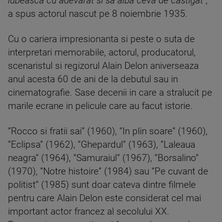
iubeasca cu adevarat si sa aiba ceva de castigat
",
a spus actorul nascut pe 8 noiembrie 1935.
Cu o cariera impresionanta si peste o suta de
interpretari memorabile, actorul, producatorul,
scenaristul si regizorul Alain Delon aniverseaza
anul acesta 60 de ani de la debutul sau in
cinematografie. Sase decenii in care a stralucit pe
marile ecrane in pelicule care au facut istorie.
”Rocco si fratii sai” (1960), ”In plin soare” (1960),
”Eclipsa” (1962), ”Ghepardul” (1963), ”Laleaua
neagra” (1964), ”Samuraiul” (1967), ”Borsalino”
(1970), ”Notre histoire” (1984) sau ”Pe cuvant de
politist” (1985) sunt doar cateva dintre filmele
pentru care Alain Delon este considerat cel mai
important actor francez al secolului XX.