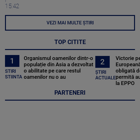
15:42
VEZI MAI MULTE ȘTIRI
TOP CITITE
Organismul oamenilor dintr-o
Victorie p
1
2
populație din Asia a dezvoltat
Europeană
o abilitate pe care restul
obligată d
STIRI
ȘTIRI
oamenilor nu o au
permită au
STIINTA
ACTUALE
la EPPO
PARTENERI