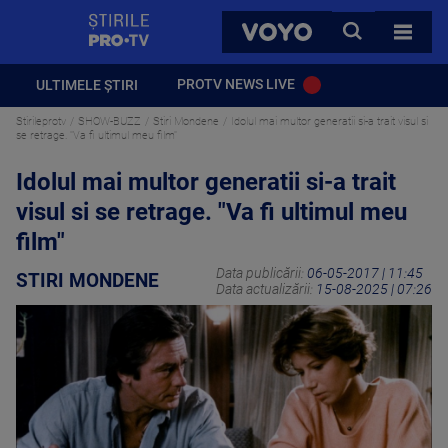
StirilePROTV
CAUTA
VOYO
TOATE 
PROTV NEWS LIVE
ULTIMELE ȘTIRI
Stirileprotv
SHOW-BUZZ
Stiri Mondene
Idolul mai multor generatii si-a trait visul si
se retrage. "Va fi ultimul meu film"
Idolul mai multor generatii si-a trait
visul si se retrage. "Va fi ultimul meu
film"
Data publicării:
06-05-2017 | 11:45
STIRI MONDENE
Data actualizării:
15-08-2025 | 07:26