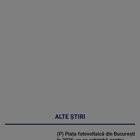
09 August
2026
MAI
MULTE
DETALII
02:33:45
ALTE ȘTIRI
(P) Piața fotovoltaică din București