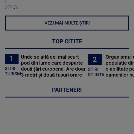
|
22:09
VEZI MAI MULTE ȘTIRI
TOP CITITE
Unde se află cel mai scurt
Organismul 
1
2
pod din lume care desparte
populație di
STIRI
două țări europene. Are doar
o abilitate p
STIRI
TURISM
3 metri și două fusuri orare
oamenilor nu
STIINTA
PARTENERI