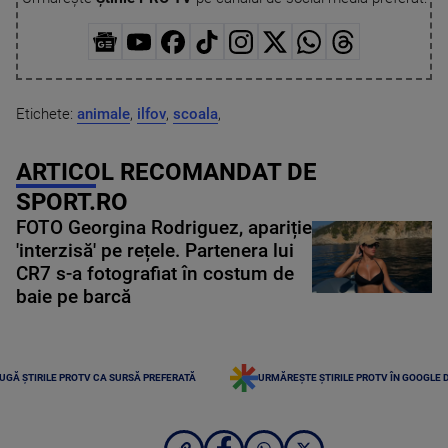
Etichete:
animale
,
ilfov
,
scoala
,
ARTICOL RECOMANDAT DE
SPORT.RO
FOTO Georgina Rodriguez, apariție
'interzisă' pe rețele. Partenera lui
CR7 s-a fotografiat în costum de
baie pe barcă
UGĂ ȘTIRILE PROTV CA SURSĂ PREFERATĂ
URMĂREȘTE ȘTIRILE PROTV ÎN GOOGLE 