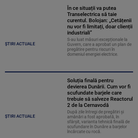
În ce situații va putea
Transelectrica să taie
curentul. Bolojan: „Cetățenii
nu vor fi limitați, doar clienții
industriali”
S-au luat măsuri excepționale la
ȘTIRI ACTUALE
Guvern, care a aprobat un plan de
pregătire pentru riscuri în
domeniul energiei electrice.
Soluția finală pentru
devierea Dunării. Cum vor fi
scufundate barjele care
trebuie să salveze Reactorul
2 de la Cernavodă
După zile întregi de pregătiri și
ȘTIRI ACTUALE
amânări a fost aprobată, în
sfârșit, varianta tehnică finală de
scufundare în Dunăre a barjelor
încărcate cu rocă.