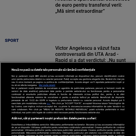
de euro pentru transferul verii:
„Mă simt extraordinar”
SPORT
Victor Angelescu a văzut faza
controversată din UTA Arad -
Rapid și a dat verdictul: „Nu sunt
frustrat”
Nouă ne pasă ca datele tale personale să rămână confidențiale
Noi și partenerii noștri
201
stocăm și/sau accesăm informații pe dispozitivul dvs., precum identificatorii cookie
unici pentru prelucrarea datelor cu caracter personal. Puteți accepta sau gestiona alegerile dvs. făcând clic mai jos
sau în orice moment, pe pagina cu politica de confidențialitate. Aceste alegeri vor fi raportate partenerilor noștri și
nu vă vor afecta navigarea.
Mai multe detalii
Noi si partenerii nostri (retelele de socializare si agentiile de publicitate partenere, precum si furnizorii nostri de
SPORT
servicii de date analitice) prelucram date pentru a permite website-ului sa functioneze, pentru a personaliza
continutul si anunturile publicitare afisate in functie de interesele si/sau profilul dvs., pentru a va oferi
functionalitati aferente retelelor de socializare si pentru a analiza traficul pe website. Beneficiati de drepturile
prevazute de art. 15-22 din GDPR in legatura cu prelucrarea datelor cu caracter personal. Aceste drepturi pot fi
exercitate prin modalitatea indicata
aici
. Prin click pe “ACCEPT TOATE”, acceptati folosirea tuturor Tehnologiilor de
tip Cookie, care implica inclusiv acceptul dvs. cu privire la stocarea/accesarea informatiilor de catre Vendor-ii cu
care colaboram. Prin click pe “VREAU SA MODIFIC SETARILE INDIVIDUAL” puteti schimba preferintele in mod
individual, mai putin cele legate de cookie strict necesare pentru functionarea website-ului.
Atât noi, cât și partenerii noștri prelucrăm datele pentru a oferi:
Dezvoltarea și îmbunătățirea serviciilor. Măsurarea performanței reclamelor. Stocarea și/sau accesarea informațiilor
de pe un dispozitiv. Utilizarea profilurilor pentru selectarea conținutului personalizat. Crearea profilurilor de conținut
personalizat. Utilizarea profilurilor pentru selectarea publicității personalizate. Crearea profilurilor pentru publicitate
personalizată. Măsurarea performanței conținutului. Înțelegerea publicului prin statistici sau combinații de date din
surse diferite. Utilizarea de date limitate pentru a selecta publicitatea. Utilizarea datelor limitate pentru a selecta