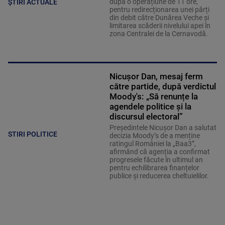
după o operațiune de 11 ore,
ȘTIRI ACTUALE
pentru redirecționarea unei părți
din debit către Dunărea Veche și
limitarea scăderii nivelului apei în
zona Centralei de la Cernavodă.
Nicușor Dan, mesaj ferm
către partide, după verdictul
Moody's: „Să renunțe la
agendele politice şi la
discursul electoral”
Președintele Nicușor Dan a salutat
STIRI POLITICE
decizia Moody’s de a menține
ratingul României la „Baa3”,
afirmând că agenția a confirmat
progresele făcute în ultimul an
pentru echilibrarea finanțelor
publice și reducerea cheltuielilor.