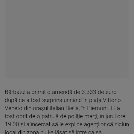
Bărbatul a primit o amendă de 3.333 de euro
după ce a fost surprins urinând în piaţa Vittorio
Veneto din oraşul italian Biella, în Piemont. El a
fost oprit de o patrulă de poliţie marţi, în jurul orei
19:00 şi a încercat să le explice agenţilor că niciun
local din zonă nu l-a lăsat să intre ca să