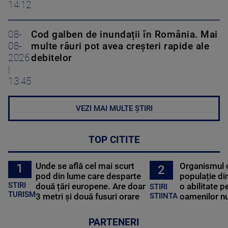
14:12
08-
Cod galben de inundații în România. Mai
08-
multe râuri pot avea creșteri rapide ale
2026
debitelor
|
13:45
VEZI MAI MULTE ȘTIRI
TOP CITITE
Unde se află cel mai scurt
Organismul 
1
2
pod din lume care desparte
populație di
STIRI
două țări europene. Are doar
o abilitate p
STIRI
TURISM
3 metri și două fusuri orare
oamenilor nu
STIINTA
PARTENERI