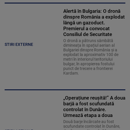
Alertă în Bulgaria: O dronă
dinspre România a explodat
lângă un gazoduct.
Premierul a convocat
Consiliul de Securitate
O dronă a pătruns sâmbătă
STIRI EXTERNE
dimineața în spațiul aerian al
Bulgariei dinspre România și a
explodat la aproximativ 100 de
metri în interiorul teritoriului
bulgar, în apropierea fostului
punct de trecere a frontierei
Kardam.
„Operațiune reușită!” A doua
barjă a fost scufundată
controlat în Dunăre.
Urmează etapa a doua
Două barje încărcate au fost
scufundate controlat în Dunăre,