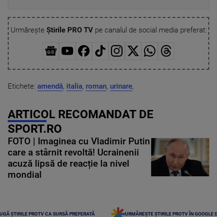
Urmărește
Știrile PRO TV
pe canalul de social media preferat:
Etichete:
amendă
,
italia
,
roman
,
urinare
,
ARTICOL RECOMANDAT DE
SPORT.RO
FOTO | Imaginea cu Vladimir Putin
care a stârnit revoltă! Ucrainenii
acuză lipsă de reacție la nivel
mondial
UGĂ ȘTIRILE PROTV CA SURSĂ PREFERATĂ
URMĂREȘTE ȘTIRILE PROTV ÎN GOOGLE 