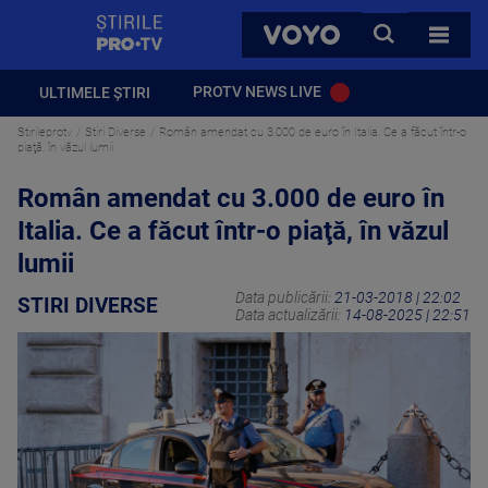
StirilePROTV
CAUTA
VOYO
TOATE 
PROTV NEWS LIVE
ULTIMELE ȘTIRI
Stirileprotv
Stiri Diverse
Român amendat cu 3.000 de euro în Italia. Ce a făcut într-o
piaţă, în văzul lumii
Român amendat cu 3.000 de euro în
Italia. Ce a făcut într-o piaţă, în văzul
lumii
Data publicării:
21-03-2018 | 22:02
STIRI DIVERSE
Data actualizării:
14-08-2025 | 22:51