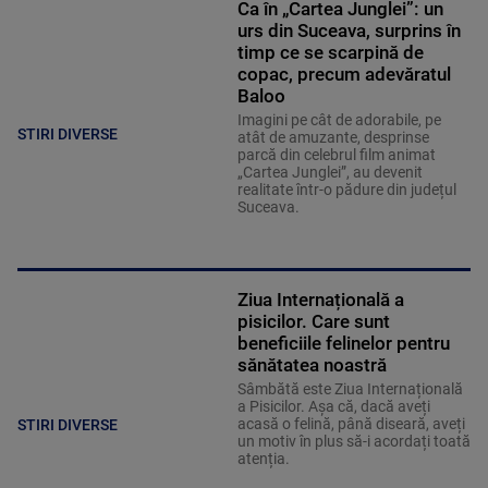
Ca în „Cartea Junglei”: un
urs din Suceava, surprins în
timp ce se scarpină de
copac, precum adevăratul
Baloo
Imagini pe cât de adorabile, pe
STIRI DIVERSE
atât de amuzante, desprinse
parcă din celebrul film animat
„Cartea Junglei”, au devenit
realitate într-o pădure din județul
Suceava.
Ziua Internațională a
pisicilor. Care sunt
beneficiile felinelor pentru
sănătatea noastră
Sâmbătă este Ziua Internațională
a Pisicilor. Așa că, dacă aveți
acasă o felină, până diseară, aveți
STIRI DIVERSE
un motiv în plus să-i acordați toată
atenția.