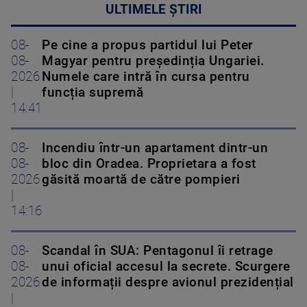
ULTIMELE ȘTIRI
08-
Pe cine a propus partidul lui Peter
08-
Magyar pentru președinția Ungariei.
2026
Numele care intră în cursa pentru
|
funcția supremă
14:41
08-
Incendiu într-un apartament dintr-un
08-
bloc din Oradea. Proprietara a fost
2026
găsită moartă de către pompieri
|
14:16
08-
Scandal în SUA: Pentagonul îi retrage
08-
unui oficial accesul la secrete. Scurgere
2026
de informații despre avionul prezidențial
|