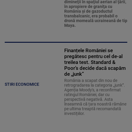
dimineţii în spaţiul aerian al ţării,
în apropiere de graniţa cu
România şi de gazoductul
transbalcanic, era probabil o
dronă momeală ucraineană de tip
Maya.
Finanțele României se
pregătesc pentru cel de-al
treilea test. Standard &
Poor’s decide dacă scapăm
de „junk”
România a scapat din nou de
STIRI ECONOMICE
retrogradarea la categoria „junk”.
Agenția Moody's, a reconfirmat
ratingul României, dar cu
perspectivă negativă. Asta
înseamnă că țara noastră rămâne
pe ultima treaptă recomandată
investițiilor.