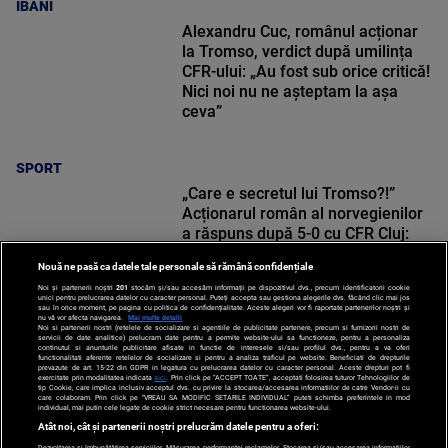
IBANI
Alexandru Cuc, românul acționar
la Tromso, verdict după umilința
CFR-ului: „Au fost sub orice critică!
Nici noi nu ne așteptam la așa
ceva”
SPORT
„Care e secretul lui Tromso?!”
Acționarul român al norvegienilor
a răspuns după 5-0 cu CFR Cluj:
„Multe echipe românești nu știu”
Nouă ne pasă ca datele tale personale să rămână confidențiale
Noi și partenerii noștri
201
stocăm și/sau accesăm informații pe dispozitivul dvs., precum identificatorii cookie
unici pentru prelucrarea datelor cu caracter personal. Puteți accepta sau gestiona alegerile dvs. făcând clic mai jos
sau în orice moment, pe pagina cu politica de confidențialitate. Aceste alegeri vor fi raportate partenerilor noștri și
nu vă vor afecta navigarea.
Mai multe detalii
SPORT
Noi si partenerii nostri (retelele de socializare si agentiile de publicitate partenere, precum si furnizorii nostri de
servicii de date analitice) prelucram date pentru a permite website-ului sa functioneze, pentru a personaliza
continutul si anunturile publicitare afisate in functie de interesele si/sau profilul dvs., pentru a va oferi
functionalitati aferente retelelor de socializare si pentru a analiza traficul pe website. Beneficiati de drepturile
prevazute de art. 15-22 din GDPR in legatura cu prelucrarea datelor cu caracter personal. Aceste drepturi pot fi
exercitate prin modalitatea indicata
aici
. Prin click pe “ACCEPT TOATE”, acceptati folosirea tuturor Tehnologiilor de
tip Cookie, care implica inclusiv acceptul dvs. cu privire la stocarea/accesarea informatiilor de catre Vendor-ii cu
care colaboram. Prin click pe “VREAU SA MODIFIC SETARILE INDIVIDUAL” puteti schimba preferintele in mod
individual, mai putin cele legate de cookie strict necesare pentru functionarea website-ului.
Atât noi, cât și partenerii noștri prelucrăm datele pentru a oferi:
Dezvoltarea și îmbunătățirea serviciilor. Măsurarea performanței reclamelor. Stocarea și/sau accesarea informațiilor