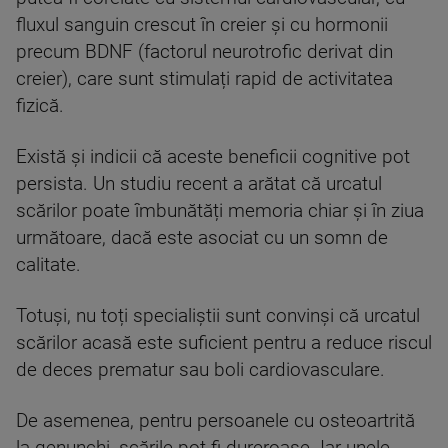
fluxul sanguin crescut în creier și cu hormonii
precum BDNF (factorul neurotrofic derivat din
creier), care sunt stimulați rapid de activitatea
fizică.
Există și indicii că aceste beneficii cognitive pot
persista. Un studiu recent a arătat că urcatul
scărilor poate îmbunătăți memoria chiar și în ziua
următoare, dacă este asociat cu un somn de
calitate.
Totuși, nu toți specialiștii sunt convinși că urcatul
scărilor acasă este suficient pentru a reduce riscul
de deces prematur sau boli cardiovasculare.
De asemenea, pentru persoanele cu osteoartrită
la genunchi, scările pot fi dureroase. Iar unele