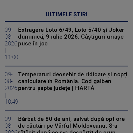
ULTIMELE ȘTIRI
09-
Extragere Loto 6/49, Loto 5/40 și Joker
08-
duminică, 9 iulie 2026. Câștiguri uriașe
2026
puse în joc
|
11:00
09-
Temperaturi deosebit de ridicate și nopți
08-
caniculare în România. Cod galben
2026
pentru șapte județe | HARTĂ
|
10:49
09-
Bărbat de 80 de ani, salvat după opt ore
08-
de căutări pe Vârful Moldoveanu. S-a
2026
rătăcit după ce s-a despărțit de grup