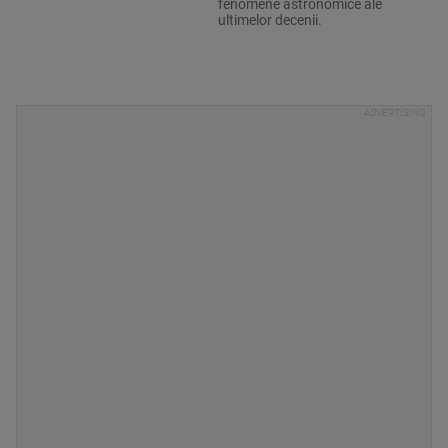
fenomene astronomice ale
ultimelor decenii.