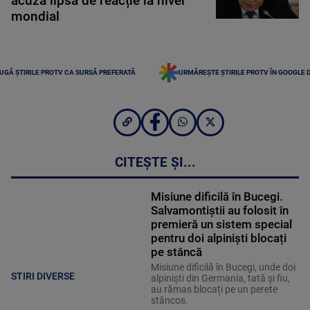
acuză lipsă de reacție la nivel
mondial
UGĂ ȘTIRILE PROTV CA SURSĂ PREFERATĂ
URMĂREȘTE ȘTIRILE PROTV ÎN GOOGLE 
CITEȘTE ȘI...
Misiune dificilă în Bucegi.
Salvamontiștii au folosit în
premieră un sistem special
pentru doi alpiniști blocați
pe stâncă
Misiune dificilă în Bucegi, unde doi
STIRI DIVERSE
alpiniști din Germania, tată și fiu,
au rămas blocați pe un perete
stâncos.