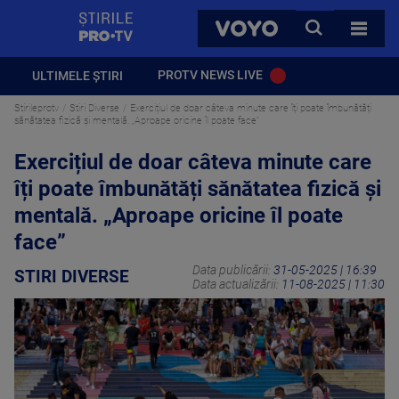
StirilePROTV
CAUTA
VOYO
TOATE 
PROTV NEWS LIVE
ULTIMELE ȘTIRI
Stirileprotv
Stiri Diverse
Exercițiul de doar câteva minute care îți poate îmbunătăți
sănătatea fizică și mentală. „Aproape oricine îl poate face”
Exercițiul de doar câteva minute care
îți poate îmbunătăți sănătatea fizică și
mentală. „Aproape oricine îl poate
face”
Data publicării:
31-05-2025 | 16:39
STIRI DIVERSE
Data actualizării:
11-08-2025 | 11:30