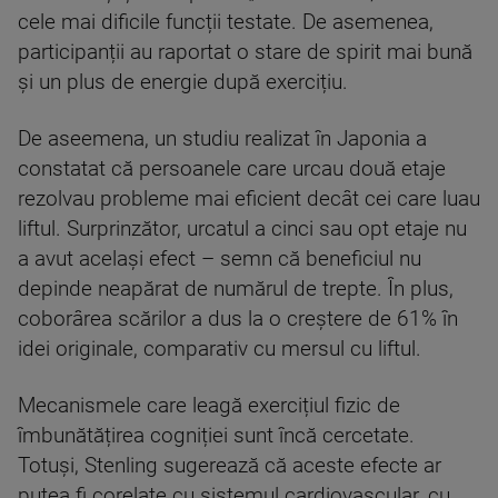
cele mai dificile funcții testate. De asemenea,
participanții au raportat o stare de spirit mai bună
și un plus de energie după exercițiu.
De aseemena, un studiu realizat în Japonia a
constatat că persoanele care urcau două etaje
rezolvau probleme mai eficient decât cei care luau
liftul. Surprinzător, urcatul a cinci sau opt etaje nu
a avut același efect – semn că beneficiul nu
depinde neapărat de numărul de trepte. În plus,
coborârea scărilor a dus la o creștere de 61% în
idei originale, comparativ cu mersul cu liftul.
Mecanismele care leagă exercițiul fizic de
îmbunătățirea cogniției sunt încă cercetate.
Totuși, Stenling sugerează că aceste efecte ar
putea fi corelate cu sistemul cardiovascular, cu