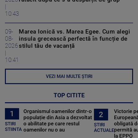
|
10:43
09-
Marea Ionică vs. Marea Egee. Cum alegi
08-
insula grecească perfectă în funcție de
2026
stilul tău de vacanță
|
10:41
VEZI MAI MULTE ȘTIRI
TOP CITITE
Organismul oamenilor dintr-o
Victorie p
1
2
populație din Asia a dezvoltat
Europeană
o abilitate pe care restul
obligată d
STIRI
ȘTIRI
oamenilor nu o au
permită au
STIINTA
ACTUALE
la EPPO