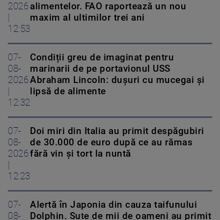
2026
alimentelor. FAO raportează un nou
|
maxim al ultimilor trei ani
12:53
07-
Condiții greu de imaginat pentru
08-
marinarii de pe portavionul USS
2026
Abraham Lincoln: dușuri cu mucegai și
|
lipsă de alimente
12:32
07-
Doi miri din Italia au primit despăgubiri
08-
de 30.000 de euro după ce au rămas
2026
fără vin și tort la nuntă
|
12:23
07-
Alertă în Japonia din cauza taifunului
08-
Dolphin. Sute de mii de oameni au primit