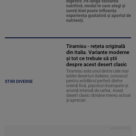
digestiv. Pe lângă valoarea
nutritivă, modul în care alegi și
cureți kiwi poate influența
experiența gustativă și aportul de
nutrienți.
Tiramisu - rețeta originală
din Italia. Variante moderne
și tot ce trebuie să știi
despre acest desert clasic
Tiramisu este unul dintre cele mai
iubite deserturi italiene, cunoscut
pentru echilibrul perfect dintre
STIRI DIVERSE
cremă fină, pișcoturi însiropate și
aromă intensă de cafea. Acest
desert clasic rămâne mereu actual
și apreciat.