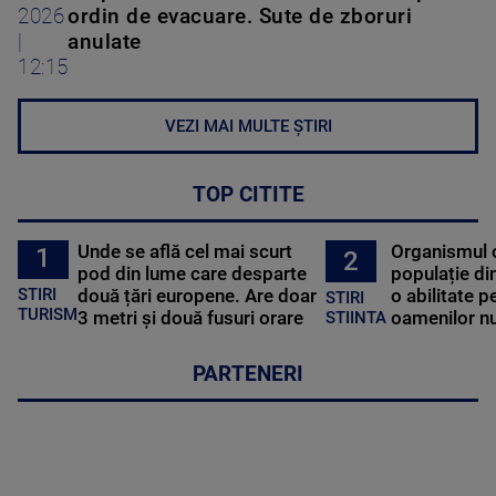
2026
ordin de evacuare. Sute de zboruri
|
anulate
12:15
VEZI MAI MULTE ȘTIRI
TOP CITITE
Unde se află cel mai scurt
Organismul 
1
2
pod din lume care desparte
populație di
STIRI
două țări europene. Are doar
o abilitate p
STIRI
TURISM
3 metri și două fusuri orare
oamenilor nu
STIINTA
PARTENERI