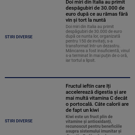
Doi miri din Italia au primit
despăgubiri de 30.000 de
euro după ce au rămas fără
vin și tort la nuntă
Doi miri din Italia au primit
despăgubiri de 30.000 de euro
după ce nunta lor, organizată
STIRI DIVERSE
pentru 150 de invitați, s-a
transformat într-un dezastru.
Mâncarea a fost insuficientă, vinul
s-a terminat în mai puțin de o oră,
iar tortul a lipsit.
Fructul ieftin care îți
accelerează digestia și are
mai multă vitamina C decât
o portocală. Câte calorii are
de fapt un kiwi
Kiwi este un fruct plin de
STIRI DIVERSE
vitamine și antioxidanți,
recunoscut pentru beneficiile
asupra sistemului imunitar și