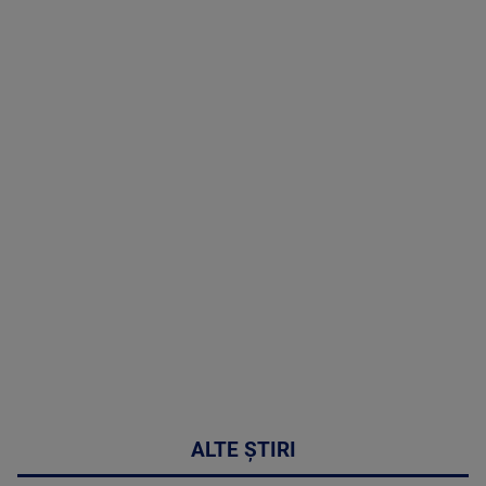
(P) Terapia
hormonală în
menopauză
poate
corecta
sindromul
cardio-
metabolic
MAI
MULTE
DETALII
17:46
ALTE ȘTIRI