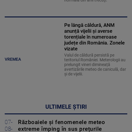
normală din anii trecuţi.
Pe lângă căldură, ANM
anunță vijelii și averse
torențiale în numeroase
județe din România. Zonele
vizate
Valul de căldură persistă pe
VREMEA
teritoriul României. Meterologii au
prelungit vineri dimineață
avertizările meteo de caniculă, dar
și de vijelii.
ULTIMELE ȘTIRI
07-
Războaiele și fenomenele meteo
08-
extreme împing în sus prețurile