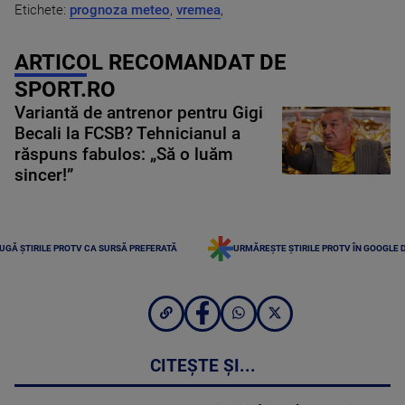
Etichete:
prognoza meteo
,
vremea
,
ARTICOL RECOMANDAT DE
SPORT.RO
Variantă de antrenor pentru Gigi
Becali la FCSB? Tehnicianul a
răspuns fabulos: „Să o luăm
sincer!”
UGĂ ȘTIRILE PROTV CA SURSĂ PREFERATĂ
URMĂREȘTE ȘTIRILE PROTV ÎN GOOGLE 
CITEȘTE ȘI...