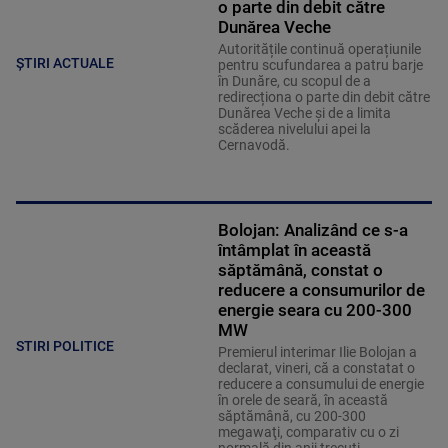
o parte din debit către
Dunărea Veche
Autoritățile continuă operațiunile
ȘTIRI ACTUALE
pentru scufundarea a patru barje
în Dunăre, cu scopul de a
redirecționa o parte din debit către
Dunărea Veche și de a limita
scăderea nivelului apei la
Cernavodă.
Bolojan: Analizând ce s-a
întâmplat în această
săptămână, constat o
reducere a consumurilor de
energie seara cu 200-300
MW
STIRI POLITICE
Premierul interimar Ilie Bolojan a
declarat, vineri, că a constatat o
reducere a consumului de energie
în orele de seară, în această
săptămână, cu 200-300
megawaţi, comparativ cu o zi