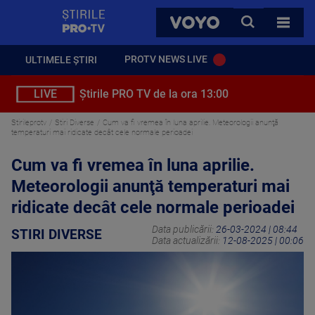
StirilePROTV
CAUTA
VOYO
TOATE 
PROTV NEWS LIVE
ULTIMELE ȘTIRI
LIVE
Știrile PRO TV de la ora 13:00
Stirileprotv
Stiri Diverse
Cum va fi vremea în luna aprilie. Meteorologii anunţă
temperaturi mai ridicate decât cele normale perioadei
Cum va fi vremea în luna aprilie.
Meteorologii anunţă temperaturi mai
ridicate decât cele normale perioadei
Data publicării:
26-03-2024 | 08:44
STIRI DIVERSE
Data actualizării:
12-08-2025 | 00:06