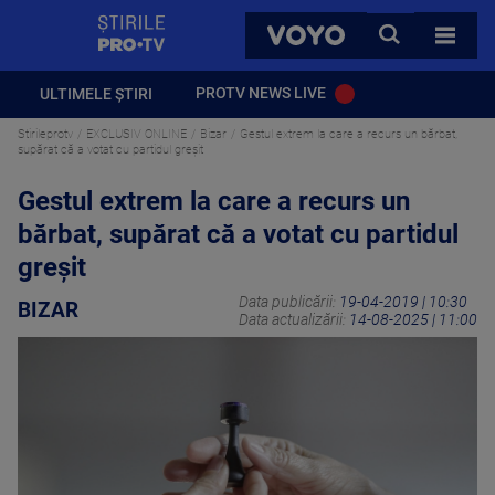
StirilePROTV
CAUTA
VOYO
TOATE 
PROTV NEWS LIVE
ULTIMELE ȘTIRI
Stirileprotv
EXCLUSIV ONLINE
Bizar
Gestul extrem la care a recurs un bărbat,
supărat că a votat cu partidul greşit
Gestul extrem la care a recurs un
bărbat, supărat că a votat cu partidul
greşit
Data publicării:
19-04-2019 | 10:30
BIZAR
Data actualizării:
14-08-2025 | 11:00