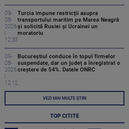
09-
Turcia impune restricții asupra
08-
transportului maritim pe Marea Neagră
2026
și solicită Rusiei și Ucrainei un
|
moratoriu
12:33
09-
Bucureștiul conduce în topul firmelor
08-
suspendate, dar un județ a înregistrat o
2026
creștere de 54%. Datele ONRC
|
12:12
VEZI MAI MULTE ȘTIRI
TOP CITITE