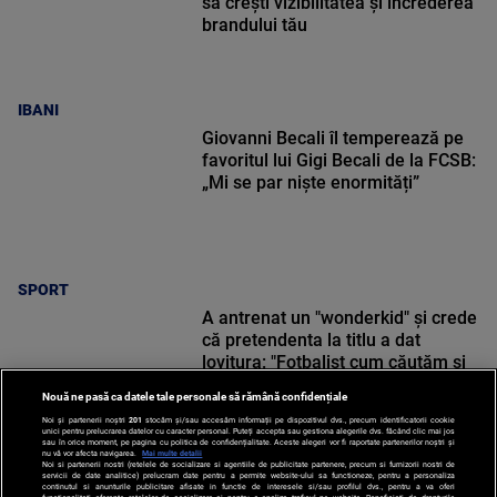
să crești vizibilitatea și încrederea
brandului tău
IBANI
Giovanni Becali îl temperează pe
favoritul lui Gigi Becali de la FCSB:
„Mi se par niște enormități”
SPORT
A antrenat un "wonderkid" și crede
că pretendenta la titlu a dat
lovitura: "Fotbalist cum căutăm și
nu găsim!"
Nouă ne pasă ca datele tale personale să rămână confidențiale
Noi și partenerii noștri
201
stocăm și/sau accesăm informații pe dispozitivul dvs., precum identificatorii cookie
unici pentru prelucrarea datelor cu caracter personal. Puteți accepta sau gestiona alegerile dvs. făcând clic mai jos
sau în orice moment, pe pagina cu politica de confidențialitate. Aceste alegeri vor fi raportate partenerilor noștri și
nu vă vor afecta navigarea.
Mai multe detalii
Noi si partenerii nostri (retelele de socializare si agentiile de publicitate partenere, precum si furnizorii nostri de
SPORT
servicii de date analitice) prelucram date pentru a permite website-ului sa functioneze, pentru a personaliza
continutul si anunturile publicitare afisate in functie de interesele si/sau profilul dvs., pentru a va oferi