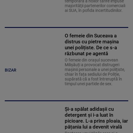
temporară a noilor tarife impuse
majorităţii partenerilor comerciali
ai SUA, în pofida incertitudinilor.
O femeie din Suceava a
distrus cu pietre mașina
unei polițiste. De ce s-a
răzbunat pe agentă
O femeie din orașul sucevean
Milișăuți a provocat distrugeri
mașinii personale a unei polițiste,
BIZAR
chiar în fața sediului de Poliție,
supărată că a fost întreruptă în
timpul unei partide de sex.
Și-a spălat adidașii cu
detergent și i-a luat în
picioare. L-a prins ploaia, iar
pățania lui a devenit virală