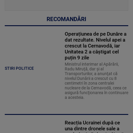
RECOMANDĂRI
Operațiunea de pe Dunăre a
dat rezultate. Nivelul apei a
crescut la Cernavodă, iar
Unitatea 2 a câștigat cel
puțin 9 zile
Ministrul interimar al Apărării,
STIRI POLITICE
Radu Miruţă, dar şi al
Transporturilor, a anunţat că
nivelul Dunării a crescut cu 8
centimetri în zona centralei
nucleare de la Cernavodă, ceea ce
asigură funcţionarea în continuare
a acesteia.
Reacția Ucrainei după ce
una dintre dronele sale a