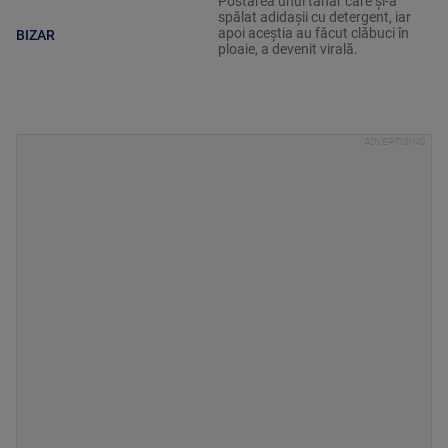
Postarea unui tânăr care și-a
spălat adidașii cu detergent, iar
apoi aceștia au făcut clăbuci în
BIZAR
ploaie, a devenit virală.