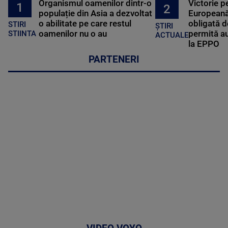
Organismul oamenilor dintr-o
Victorie p
1
2
populație din Asia a dezvoltat
Europeană
o abilitate pe care restul
obligată d
STIRI
ȘTIRI
oamenilor nu o au
permită au
STIINTA
ACTUALE
la EPPO
PARTENERI