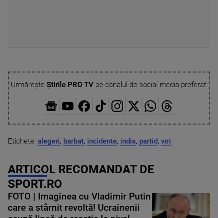
Urmărește
Știrile PRO TV
pe canalul de social media preferat:
Etichete:
alegeri
,
barbat
,
incidente
,
india
,
partid
,
vot
,
ARTICOL RECOMANDAT DE
SPORT.RO
FOTO | Imaginea cu Vladimir Putin
care a stârnit revoltă! Ucrainenii