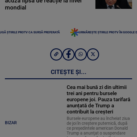
acuză lipsă de reacție la nivel
mondial
UGĂ ȘTIRILE PROTV CA SURSĂ PREFERATĂ
URMĂREȘTE ȘTIRILE PROTV ÎN GOOGLE 
CITEȘTE ȘI...
Cea mai bună zi din ultimii
trei ani pentru bursele
europene joi. Pauza tarifară
anunțată de Trump a
contribuit la creșteri
Bursele europene au încheiat ziua
BIZAR
de joi în creştere puternică, după
ce preşedintele american Donald
Trump a anunţat o suspendare