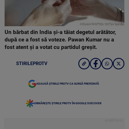
INQUAM PHOTOS / OCTAV GANEA
Un bărbat din India şi-a tăiat degetul arătător,
după ce a fost să voteze. Pawan Kumar nu a
fost atent şi a votat cu partidul greşit.
STIRILEPROTV
ADAUGĂ ȘTIRILE PROTV CA SURSĂ PREFERATĂ
URMĂREȘTE ȘTIRILE PROTV ÎN GOOGLE DISCOVER