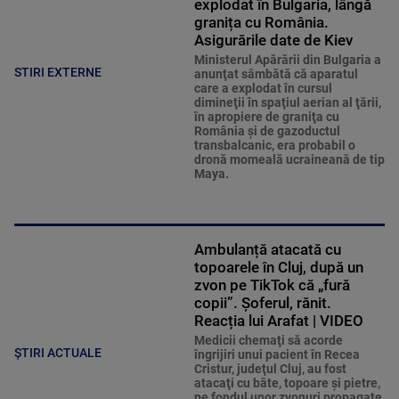
explodat în Bulgaria, lângă
granița cu România.
Asigurările date de Kiev
Ministerul Apărării din Bulgaria a
STIRI EXTERNE
anunţat sâmbătă că aparatul
care a explodat în cursul
dimineţii în spaţiul aerian al ţării,
în apropiere de graniţa cu
România şi de gazoductul
transbalcanic, era probabil o
dronă momeală ucraineană de tip
Maya.
Ambulanță atacată cu
topoarele în Cluj, după un
zvon pe TikTok că „fură
copii”. Șoferul, rănit.
Reacția lui Arafat | VIDEO
Medicii chemaţi să acorde
ȘTIRI ACTUALE
îngrijiri unui pacient în Recea
Cristur, judeţul Cluj, au fost
atacaţi cu bâte, topoare şi pietre,
pe fondul unor zvonuri propagate