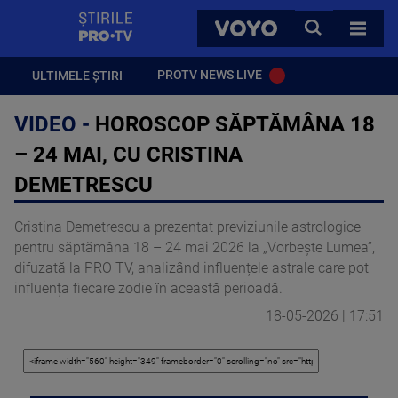
StirilePROTV
CAUTA
VOYO
TOATE 
PROTV NEWS LIVE
ULTIMELE ȘTIRI
VIDEO -
HOROSCOP SĂPTĂMÂNA 18
– 24 MAI, CU CRISTINA
DEMETRESCU
Cristina Demetrescu a prezentat previziunile astrologice
pentru săptămâna 18 – 24 mai 2026 la „Vorbește Lumea”,
difuzată la PRO TV, analizând influențele astrale care pot
influența fiecare zodie în această perioadă.
18-05-2026 | 17:51