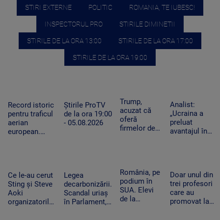
STIRI EXTERNE
POLITIC
ROMANIA, TE IUBESC!
INSPECTORUL PRO
STIRILE DIMINETII
STIRILE DE LA ORA 13:00
STIRILE DE LA ORA 17:00
STIRILE DE LA ORA 19:00
Trump,
Analist:
Record istoric
Știrile ProTV
acuzat că
„Ucraina a
pentru traficul
de la ora 19:00
oferă
preluat
aerian
- 05.08.2026
firmelor de
avantajul în
european.
pe Wall
războiul
Aeroporturile
Street acces
dronelor și
operează la
plătit în
pune presiune
capacitate
avans la
pe Rusia”.
maximă și în
România, pe
postările
Doar unul din
Cum schimbă
Ce le-au cerut
Legea
România
podium în
care pot
trei profesori
acest lucru
Sting și Steve
decarbonizării.
SUA. Elevi
mișca
care au
războiul
Aoki
Scandal uriaș
de la
piețele
promovat la
organizatorilor
în Parlament,
Colegiului
titularizare va
Untold.
din cauza
„Tudor
obține un post
Festivalul va
voturilor PSD