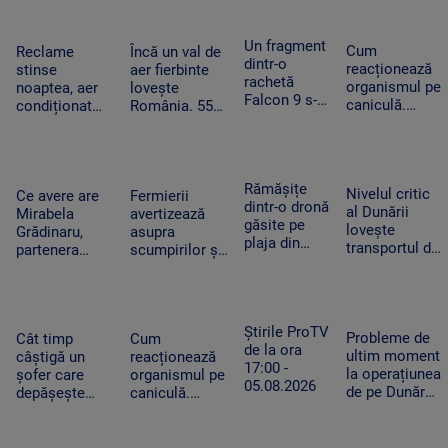
Vianu” au
pe perioadă
începe joi
și AUR, privind
obținut 39
nedeterminată
centralele pe
Un fragment
de medalii la
Cum
Reclame
Încă un val de
cărbune
dintr-o
Olimpiada
reacționează
stinse
aer fierbinte
rachetă
NEO
organismul pe
noaptea, aer
lovește
Falcon 9 s-a
Science
caniculă.
condiționat
România. 55
izbit de
Temperatura
limitat și
de grade la
Lună. Ce au
resimțită
autobuze
nivelul
descoperit
poate depăși
electrice
asfaltului în
oamenii de
50 de grade.
neîncărcate la
Timișoara.
Rămășițe
știință după
Nivelul critic
Cum ne
Ce avere are
Fermierii
ore de vârf.
„Aerul devine
dintr-o dronă
impact
al Dunării
protejăm
Mirabela
avertizează
Cum
irespirabil”
găsite pe
lovește
Grădinaru,
asupra
economisesc
plaja din
transportul de
partenera
scumpirilor și
magazinele
Mamaia. Ce
mărfuri. Ce
președintelui.
lipsei unor
i-a convins
înseamnă
Câți bani a
produse din
pe turiștii
prăbușirea
încasat anul
cauza secetei.
care au
traficului
trecut
„Avem deja de
Știrile ProTV
văzut-o să
Probleme de
fluvial pentru
Cât timp
Cum
achitat facturi
de la ora
sune la 112
ultim moment
economie
câștigă un
reacționează
uriașe”
17:00 -
la operațiunea
șofer care
organismul pe
05.08.2026
de pe Dunăre.
depășește
caniculă.
Lipsa
limita de
Temperatura
documentelor
viteză.
resimțită
pentru barje a
Concluziile
poate depăși