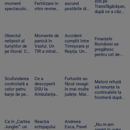
Securitate
zob pe
moment
Fertilizare în
ascund
Transfăgărășan,
spectaculos
vitro revine.
postările din
după ce a căzut
la UNTOLD.
Câte cupluri
vacanțe. Ce
zeci de metri
O fană a
pot beneficia
detalii nu
printre stânci.
urcat pe
de sprijin și
trebuie să
Ce a uitat
scenă și a
care sunt
apară pe
șoferul să facă
dansat
condițiile
social media
Obiectul
Momente de
Accident
Finanțele
alături de
nelipisit al
panică în
cumplit între
României se
artista
turiștilor de
Vaslui. Un
Timișoara și
pregătesc
suedeză
pe litoral. Ce
TIR a intrat
Reșița. Un
pentru cel de-al
riscuri există
în bucătăria
șofer a murit
treilea test.
dacă stă
unei familii.
carbonizat
Standard &
prea mult la
Oamenii
după ce s-a
Poor’s decide
soare
dormeau în
izbit cu
dacă scapăm
camera
mașina
Scufundarea
Ce a
Furtunile au
de „junk”
Meloni refuză
alăturată
frontal de un
controlată a
descoperit
făcut ravagii
să renunțe la
TIR
celor patru
DSU la
în mai multe
controalele la
barje de pe
Ambulanța
județe. Mai
frontieră după
Dunăre
Bacău după
mulți copaci
valul de
continuă.
ce o mamă a
au fost
migranți din
Motivul
acuzat că un
doborâți și
Ceuta. Spania
pentru sunt
echipaj s-a
zeci de
ripostează cu
coborâte
oprit la piață
mașini au
Ca în „Cartea
Reacția
Andreea
măsuri similare
„Nu m-am
treptat în
în timpul
fost avariate
Junglei”: un
echipajului
Esca, Pavel
simțit în viața