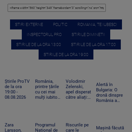
STIRI EXTERNE
POLITIC
ROMANIA, TE IUBESC!
INSPECTORUL PRO
STIRILE DIMINETII
STIRILE DE LA ORA 13:00
STIRILE DE LA ORA 17:00
STIRILE DE LA ORA 19:00
Știrile ProTV
România,
Volodimir
Alertă în
de la ora
printre țările
Zelenski,
Bulgaria: O
19:00 -
cu cei mai
apel disperat
dronă dinspre
08.08.2026
mulți iubitori
către aliați:
România a
de pisici.
„Rachetele
explodat lângă
Peste 4
voastre din
un gazoduct.
milioane de
depozite ar
Premierul a
feline trăiesc
putea salva
convocat
în gospodării
vieți în
Zara
Programul
Riscurile pe
Consiliul de
Mașină făcută
Ucraina”
Larsson,
Național de
care le