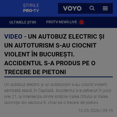
StirilePROTV
CAUTA
VOYO
TOATE 
PROTV NEWS LIVE
ULTIMELE ȘTIRI
VIDEO -
UN AUTOBUZ ELECTRIC ȘI
UN AUTOTURISM S-AU CIOCNIT
VIOLENT ÎN BUCUREȘTI.
ACCIDENTUL S-A PRODUS PE O
TRECERE DE PIETONI
Un autobuz electric și un autoturism s-au ciocnit violent,
sâmbătă seară, în Capitală. Accidentul s-a petrecut în jurul
orei 21, la intersecția dintre străzile Valea Oltului și Valea
Ialomiței din sectorul 6, chiar pe o trecere de pietoni.
10-05-2026 | 09:19