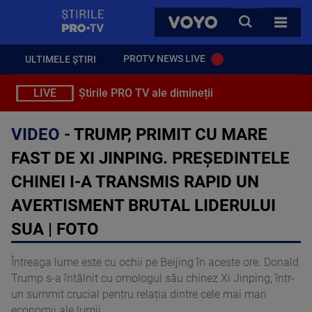
StirilePROTV
CAUTA
VOYO
TOATE 
PROTV NEWS LIVE
ULTIMELE ȘTIRI
LIVE
Știrile PRO TV ale dimineții
VIDEO -
TRUMP, PRIMIT CU MARE
FAST DE XI JINPING. PREȘEDINTELE
CHINEI I-A TRANSMIS RAPID UN
AVERTISMENT BRUTAL LIDERULUI
SUA | FOTO
Întreaga lume este cu ochii pe Beijing în aceste ore. Donald
Trump s-a întâlnit cu omologul său chinez Xi Jinping, într-
un summit crucial pentru relația dintre cele mai mari
economii ale lumii.