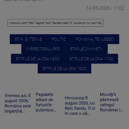
14-05-2026 | 11:02
STIRI EXTERNE
POLITIC
ROMANIA, TE IUBESC!
INSPECTORUL PRO
STIRILE DIMINETII
STIRILE DE LA ORA 13:00
STIRILE DE LA ORA 17:00
STIRILE DE LA ORA 19:00
Pagubele
Moody’s
Vremea azi, 8
Horoscop 8
aduse de
păstrează
august 2026.
august 2026, cu
furtunile
ratingul
România este
Neti Sandu. O zi
puternice
României în
împărțită
în care o să
care au lovit
categoria
între caniculă
cheltuim cu
România
„recomandat
și furtună
măsură banii
după
investiţiilor”,