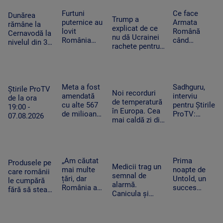
caniculă.
cu
„Oamenii au
perspectiva
Furtuni
Ce face
Dunărea
Trump a
încercat să
negativă
puternice au
Armata
rămâne la
explicat de ce
se ascundă”
lovit
Română
Cernavodă la
nu dă Ucrainei
România
când
nivelul din 3
rachete pentru
după
detectează
august. În
Patriot: Nici
caniculă.
drone la
Ungaria,
Pentagonul nu
Pagube după
graniță.
debitul a
mai are foarte
un Cod roşu
Piloții de F-
crescut cu 6
multe
de ploi
16 au 15
Meta a fost
Sadhguru,
centimetri în
Știrile ProTV
Noi recorduri
torenţiale
minute să
amendată
interviu
ultimele 3
de la ora
de temperatură
decoleze
cu alte 567
pentru Știrile
zile la Paks
19:00 -
în Europa. Cea
de milioane
ProTV:
07.08.2026
mai caldă zi din
de dolari în
„Mulți
istoria
SUA.
oameni pur
Slovaciei. În
Compania a
și simplu nu
Italia au fost 48
fost
mai știu ce
de grade
descrisă ca
să facă cu ei
„Am căutat
Prima
Produsele pe
Celsius
Medicii trag un
o „pacoste
înșiși”
mai multe
noapte de
care românii
semnal de
publică"
țări, dar
Untold, un
le cumpără
alarmă.
România a
succes
fără să stea
Canicula și
câștigat”. De
uriaș.
pe gânduri în
frigul brusc pot
ce a ales un
120.000 de
acest
agrava bolile
tânăr sirian
participanți
moment.
cardiovasculare