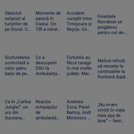
urcat pe
de sprijin și
trebuie să
Ce a uitat
scenă și a
care sunt
apară pe
șoferul să facă
dansat
condițiile
social media
Obiectul
Momente de
Accident
Finanțele
alături de
nelipisit al
panică în
cumplit între
României se
artista
turiștilor de
Vaslui. Un
Timișoara și
pregătesc
suedeză
pe litoral. Ce
TIR a intrat
Reșița. Un
pentru cel de-al
riscuri există
în bucătăria
șofer a murit
treilea test.
dacă stă
unei familii.
carbonizat
Standard &
prea mult la
Oamenii
după ce s-a
Poor’s decide
soare
dormeau în
izbit cu
dacă scapăm
camera
mașina
Scufundarea
Ce a
Furtunile au
de „junk”
Meloni refuză
alăturată
frontal de un
controlată a
descoperit
făcut ravagii
să renunțe la
TIR
celor patru
DSU la
în mai multe
controalele la
barje de pe
Ambulanța
județe. Mai
frontieră după
Dunăre
Bacău după
mulți copaci
valul de
continuă.
ce o mamă a
au fost
migranți din
Motivul
acuzat că un
doborâți și
Ceuta. Spania
pentru sunt
echipaj s-a
zeci de
ripostează cu
coborâte
oprit la piață
mașini au
Ca în „Cartea
Reacția
Andreea
măsuri similare
„Nu m-am
treptat în
în timpul
fost avariate
Junglei”: un
echipajului
Esca, Pavel
simțit în viața
apă
unei misiuni
urs din
de
Bartoș, Andi
mea așa de
Suceava,
ambulanță
Moisescu și
bine” – fanii
surprins în
din Bacău
Cabral,
Two Feet, în
timp ce se
acuzat că a
surpriza PRO
extaz la
scarpină de
oprit la piață
TV pe scena