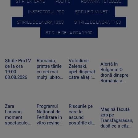
STIRI EXTERNE
POLITIC
ROMANIA, TE IUBESC!
INSPECTORUL PRO
STIRILE DIMINETII
STIRILE DE LA ORA 13:00
STIRILE DE LA ORA 17:00
STIRILE DE LA ORA 19:00
Știrile ProTV
România,
Volodimir
Alertă în
de la ora
printre țările
Zelenski,
Bulgaria: O
19:00 -
cu cei mai
apel disperat
dronă dinspre
08.08.2026
mulți iubitori
către aliați:
România a
de pisici.
„Rachetele
explodat lângă
Peste 4
voastre din
un gazoduct.
milioane de
depozite ar
Premierul a
feline trăiesc
putea salva
convocat
în gospodării
vieți în
Zara
Programul
Riscurile pe
Consiliul de
Mașină făcută
Ucraina”
Larsson,
Național de
care le
Securitate
zob pe
moment
Fertilizare în
ascund
Transfăgărășan,
spectaculos
vitro revine.
postările din
după ce a căzut
la UNTOLD.
Câte cupluri
vacanțe. Ce
zeci de metri
O fană a
pot beneficia
detalii nu
printre stânci.