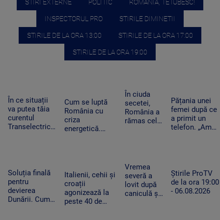
STIRI EXTERNE
POLITIC
ROMANIA, TE IUBESC!
INSPECTORUL PRO
STIRILE DIMINETII
STIRILE DE LA ORA 13:00
STIRILE DE LA ORA 17:00
STIRILE DE LA ORA 19:00
În ciuda
În ce situații
Pățania unei
Cum se luptă
secetei,
va putea tăia
femei după ce
România cu
România a
curentul
a primit un
criza
rămas cel
Transelectrica.
telefon. „Am
energetică.
mai mare
Bolojan:
început să
Orașele au
exportator
„Cetățenii nu
tremur când
devenit mai
de grâu din
vor fi limitați,
am auzit că e
întunecate. „Nu
UE.
doar clienții
vorba despre
înseamnă că
Recoltele
Vremea
industriali”
așa ceva”
Soluția finală
trebuie să ne
Știrile ProTV
au atins
Italienii, cehii și
severă a
pentru
întoarcem în
de la ora 19:00
niveluri
croații
lovit după
devierea
beznă”
- 06.08.2026
record
agonizează la
caniculă și
Dunării. Cum
peste 40 de
secetă. Doi
vor fi
grade Celsius.
bărbați au
scufundate
În Slovacia,