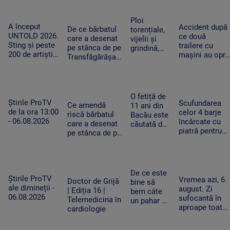
fost loviți
barjele care
debitul Dunării
de trăsnet
trebuie să
are cel mai
în timp ce
Ploi
salveze
A început
scăzut nivel
Accident după
se
De ce bărbatul
torențiale,
Reactorul 2 de
UNTOLD 2026.
ce două
răcoreau în
care a desenat
vijelii și
la Cernavodă
Sting și peste
trailere cu
Mureș
pe stânca de pe
grindină,
200 de artiști
mașini au oprit
Transfăgărășan
după o
urcă pe cele
pe drumul
ar putea fi
nouă zi de
nouă scene
expres. Un TIR
primul amendat
foc. Zonele
din Cluj-
condus de un
în Argeș pentru
în care se
Napoca
șofer neatent
acest lucru
schimbă
O fetiță de
le-a lovit
Știrile ProTV
Scufundarea
vremea
Ce amendă
11 ani din
de la ora 13:00
celor 4 barje
riscă bărbatul
Bacău este
- 06.08.2026
încărcate cu
care a desenat
căutată de
piatră pentru
pe stânca de pe
zeci de
redirecționare
Transfăgărășan.
polițiști,
curentului pe
Ar putea fi
jandarmi și
Dunărea Vech
obligat să
pompieri,
se va relua joi
șteargă „opera”
după ce a
De ce este
Știrile ProTV
Vremea azi, 6
dispărut de
Doctor de Grijă
bine să
ale dimineții -
august. Zi
acasă
| Ediția 16 |
bem câte
06.08.2026
sufocantă în
Telemedicina în
un pahar cu
aproape toată
cardiologie
apă la
țara, iar după-
fiecare oră
amiază va
în zilele