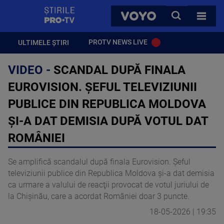
StirilePROTV
CAUTA
VOYO
TOATE 
PROTV NEWS LIVE
ULTIMELE ȘTIRI
VIDEO -
SCANDAL DUPĂ FINALA
EUROVISION. ȘEFUL TELEVIZIUNII
PUBLICE DIN REPUBLICA MOLDOVA
ŞI-A DAT DEMISIA DUPĂ VOTUL DAT
ROMÂNIEI
Se amplifică scandalul după finala Eurovision. Şeful
televiziunii publice din Republica Moldova şi-a dat demisia
ca urmare a valului de reacţii provocat de votul juriului de
la Chişinău, care a acordat României doar 3 puncte.
18-05-2026 | 19:35