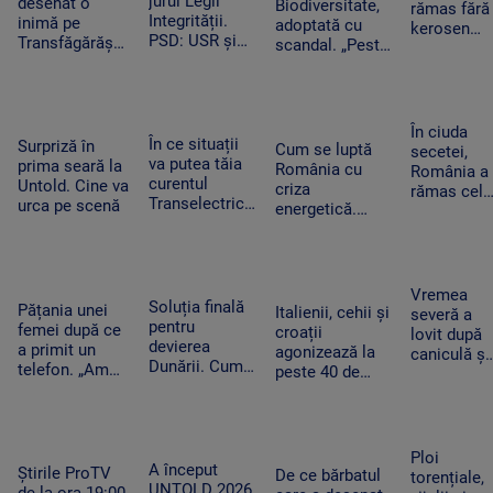
jurul Legii
desenat o
aeroportul
Biodiversitate,
rămas fără
ANCPI
Integrității.
inimă pe
din Leipzig
adoptată cu
kerosen
PSD: USR și
Transfăgărășan
scandal. „Peste
pentru o
PNL au
ar putea crea
noapte, PSD s-a
cursă spre
contestat la
un precedent.
trezit că mai
Antalya. O
CCR
Ghid de turism:
are încă 300 de
cisternă cu
„Nu este
amendamente”
combustibi
În ciuda
singurul”
În ce situații
Surpriză în
nu a ajuns
Cum se luptă
secetei,
va putea tăia
prima seară la
la timp
România cu
România a
curentul
Untold. Cine va
criza
rămas cel
Transelectrica.
urca pe scenă
energetică.
mai mare
Bolojan:
Orașele au
exportator
„Cetățenii nu
devenit mai
de grâu din
vor fi limitați,
întunecate. „Nu
UE.
doar clienții
înseamnă că
Recoltele
Vremea
industriali”
Soluția finală
trebuie să ne
Pățania unei
au atins
Italienii, cehii și
severă a
pentru
întoarcem în
femei după ce
niveluri
croații
lovit după
devierea
beznă”
a primit un
record
agonizează la
caniculă și
Dunării. Cum
telefon. „Am
peste 40 de
secetă. Do
vor fi
început să
grade Celsius.
bărbați au
scufundate
tremur când
În Slovacia,
fost loviți
barjele care
am auzit că e
debitul Dunării
de trăsnet
trebuie să
vorba despre
are cel mai
în timp ce
Ploi
salveze
așa ceva”
A început
scăzut nivel
Știrile ProTV
se răcorea
De ce bărbatul
torențiale,
Reactorul 2 de
UNTOLD 2026.
de la ora 19:00